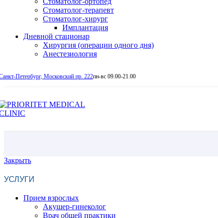
Стоматолог-ортопед
Стоматолог-терапевт
Стоматолог-хирург
Имплантация
Дневной стационар
Хирургия (операции одного дня)
Анестезиология
Санкт-Петербург, Московский пр. 222
пн-вс 09.00-21.00
Закрыть
УСЛУГИ
Прием взрослых
Акушер-гинеколог
Врач общей практики