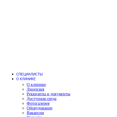
Стоматология
Детский стоматолог
Лечение кариеса
Лечение зубов под наркозом
Детское протезирование
Гигиена
Пародонтолог
Стоматолог-ортодонт
Стоматолог-ортопед
Стоматолог-терапевт
Стоматолог-хирург
Имплантация
Дневной стационар
Хирургия (операции одного дня)
Анестезиология
СПЕЦИАЛИСТЫ
О КЛИНИКЕ
О клинике
Лицензия
Реквизиты и документы
Доступная среда
Фотогалерея
Оборудование
Вакансии