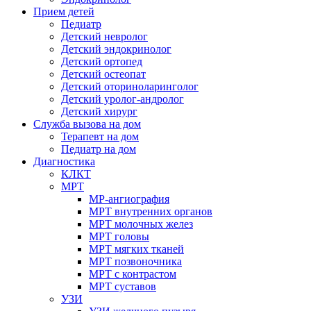
Прием детей
Педиатр
Детский невролог
Детский эндокринолог
Детский ортопед
Детский остеопат
Детский оториноларинголог
Детский уролог-андролог
Детский хирург
Служба вызова на дом
Терапевт на дом
Педиатр на дом
Диагностика
КЛКТ
МРТ
МР-ангиография
МРТ внутренних органов
МРТ молочных желез
МРТ головы
МРТ мягких тканей
МРТ позвоночника
МРТ с контрастом
МРТ суставов
УЗИ