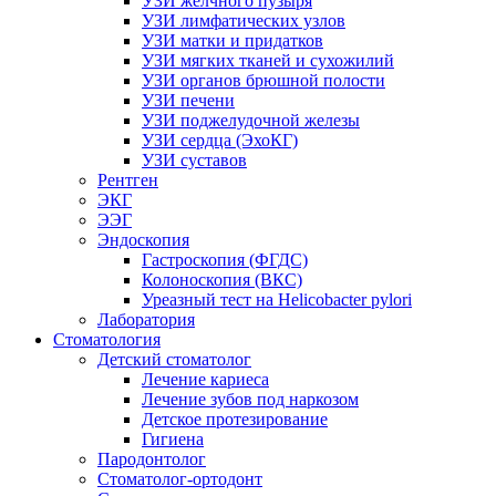
УЗИ желчного пузыря
УЗИ лимфатических узлов
УЗИ матки и придатков
УЗИ мягких тканей и сухожилий
УЗИ органов брюшной полости
УЗИ печени
УЗИ поджелудочной железы
УЗИ сердца (ЭхоКГ)
УЗИ суставов
Рентген
ЭКГ
ЭЭГ
Эндоскопия
Гастроскопия (ФГДС)
Колоноскопия (ВКС)
Уреазный тест на Helicobacter pylori
Лаборатория
Стоматология
Детский стоматолог
Лечение кариеса
Лечение зубов под наркозом
Детское протезирование
Гигиена
Пародонтолог
Стоматолог-ортодонт