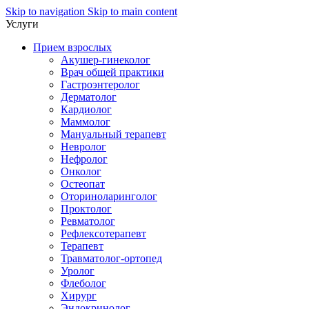
Skip to navigation
Skip to main content
Услуги
Прием взрослых
Акушер-гинеколог
Врач общей практики
Гастроэнтеролог
Дерматолог
Кардиолог
Маммолог
Мануальный терапевт
Невролог
Нефролог
Онколог
Остеопат
Оториноларинголог
Проктолог
Ревматолог
Рефлексотерапевт
Терапевт
Травматолог-ортопед
Уролог
Флеболог
Хирург
Эндокринолог