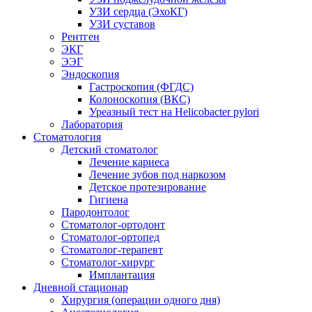
УЗИ сердца (ЭхоКГ)
УЗИ суставов
Рентген
ЭКГ
ЭЭГ
Эндоскопия
Гастроскопия (ФГДС)
Колоноскопия (ВКС)
Уреазный тест на Helicobacter pylori
Лаборатория
Стоматология
Детский стоматолог
Лечение кариеса
Лечение зубов под наркозом
Детское протезирование
Гигиена
Пародонтолог
Стоматолог-ортодонт
Стоматолог-ортопед
Стоматолог-терапевт
Стоматолог-хирург
Имплантация
Дневной стационар
Хирургия (операции одного дня)