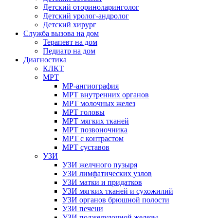
Детский оториноларинголог
Детский уролог-андролог
Детский хирург
Служба вызова на дом
Терапевт на дом
Педиатр на дом
Диагностика
КЛКТ
МРТ
МР-ангиография
МРТ внутренних органов
МРТ молочных желез
МРТ головы
МРТ мягких тканей
МРТ позвоночника
МРТ с контрастом
МРТ суставов
УЗИ
УЗИ желчного пузыря
УЗИ лимфатических узлов
УЗИ матки и придатков
УЗИ мягких тканей и сухожилий
УЗИ органов брюшной полости
УЗИ печени
УЗИ поджелудочной железы