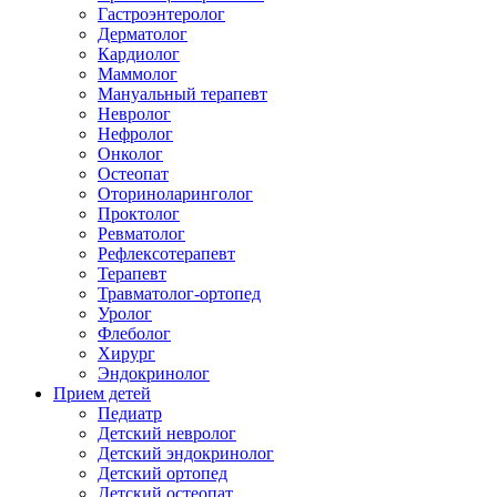
Гастроэнтеролог
Дерматолог
Кардиолог
Маммолог
Мануальный терапевт
Невролог
Нефролог
Онколог
Остеопат
Оториноларинголог
Проктолог
Ревматолог
Рефлексотерапевт
Терапевт
Травматолог-ортопед
Уролог
Флеболог
Хирург
Эндокринолог
Прием детей
Педиатр
Детский невролог
Детский эндокринолог
Детский ортопед
Детский остеопат