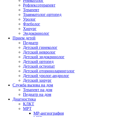
Ревматолог
Рефлексотерапевт
Терапевт
Травматолог-ортопед
Уролог
Флеболог
Хирург
Эндокринолог
Прием детей
Педиатр
Детский гинеколог
Детский невролог
Детский эндокринолог
Детский ортопед
Детский остеопат
Детский оториноларинголог
Детский уролог-андролог
Детский хирург
Служба вызова на дом
Терапевт на дом
Педиатр на дом
Диагностика
КЛКТ
МРТ
МР-ангиография