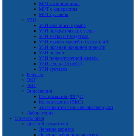
МРТ позвоночника
МРТ с контрастом
МРТ суставов
УЗИ
УЗИ желчного пузыря
УЗИ лимфатических узлов
УЗИ матки и придатков
УЗИ мягких тканей и сухожилий
УЗИ органов брюшной полости
УЗИ печени
УЗИ поджелудочной железы
УЗИ сердца (ЭхоКГ)
УЗИ суставов
Рентген
ЭКГ
ЭЭГ
Эндоскопия
Гастроскопия (ФГДС)
Колоноскопия (ВКС)
Уреазный тест на Helicobacter pylori
Лаборатория
Стоматология
Детский стоматолог
Лечение кариеса
Лечение зубов под наркозом