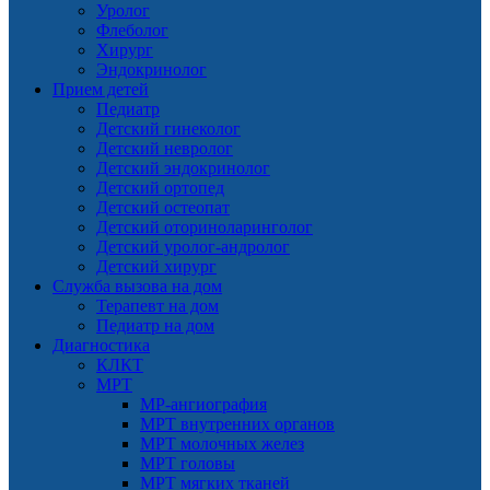
Уролог
Флеболог
Хирург
Эндокринолог
Прием детей
Педиатр
Детский гинеколог
Детский невролог
Детский эндокринолог
Детский ортопед
Детский остеопат
Детский оториноларинголог
Детский уролог-андролог
Детский хирург
Служба вызова на дом
Терапевт на дом
Педиатр на дом
Диагностика
КЛКТ
МРТ
МР-ангиография
МРТ внутренних органов
МРТ молочных желез
МРТ головы
МРТ мягких тканей