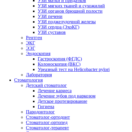
УЗИ матки и придатков
УЗИ мягких тканей и сухожилий
УЗИ органов брюшной полости
УЗИ печени
УЗИ поджелудочной железы
УЗИ сердца (ЭхоКГ)
УЗИ суставов
Рентген
ЭКГ
ЭЭГ
Эндоскопия
Гастроскопия (ФГДС)
Колоноскопия (ВКС)
Уреазный тест на Helicobacter pylori
Лаборатория
Стоматология
Детский стоматолог
Лечение кариеса
Лечение зубов под наркозом
Детское протезирование
Гигиена
Пародонтолог
Стоматолог-ортодонт
Стоматолог-ортопед
Стоматолог-терапевт