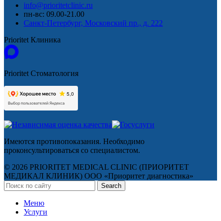
info@prioritetclinic.ru
пн-вс: 09.00-21.00
Санкт-Петербург, Московский пр., д. 222
Prioritet Клиника
Prioritet Стоматология
Имеются противопоказания. Необходимо
проконсультироваться со специалистом.
© 2026 PRIORITET MEDICAL CLINIC (ПРИОРИТЕТ
МЕДИКАЛ КЛИНИК) ООО «Приоритет диагностика»
Search
Меню
Услуги