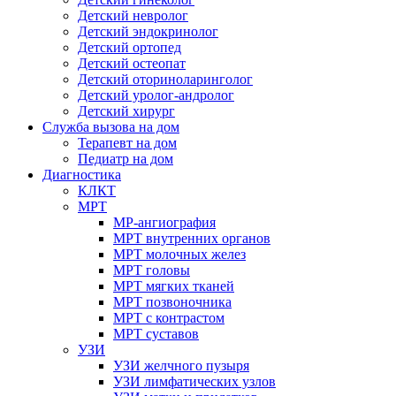
Детский невролог
Детский эндокринолог
Детский ортопед
Детский остеопат
Детский оториноларинголог
Детский уролог-андролог
Детский хирург
Служба вызова на дом
Терапевт на дом
Педиатр на дом
Диагностика
КЛКТ
МРТ
МР-ангиография
МРТ внутренних органов
МРТ молочных желез
МРТ головы
МРТ мягких тканей
МРТ позвоночника
МРТ с контрастом
МРТ суставов
УЗИ
УЗИ желчного пузыря
УЗИ лимфатических узлов