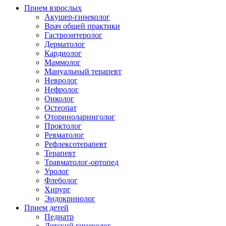
Прием взрослых
Акушер-гинеколог
Врач общей практики
Гастроэнтеролог
Дерматолог
Кардиолог
Маммолог
Мануальный терапевт
Невролог
Нефролог
Онколог
Остеопат
Оториноларинголог
Проктолог
Ревматолог
Рефлексотерапевт
Терапевт
Травматолог-ортопед
Уролог
Флеболог
Хирург
Эндокринолог
Прием детей
Педиатр
Детский гинеколог