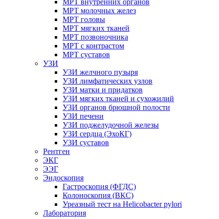
МРТ внутренних органов
МРТ молочных желез
МРТ головы
МРТ мягких тканей
МРТ позвоночника
МРТ с контрастом
МРТ суставов
УЗИ
УЗИ желчного пузыря
УЗИ лимфатических узлов
УЗИ матки и придатков
УЗИ мягких тканей и сухожилий
УЗИ органов брюшной полости
УЗИ печени
УЗИ поджелудочной железы
УЗИ сердца (ЭхоКГ)
УЗИ суставов
Рентген
ЭКГ
ЭЭГ
Эндоскопия
Гастроскопия (ФГДС)
Колоноскопия (ВКС)
Уреазный тест на Helicobacter pylori
Лаборатория