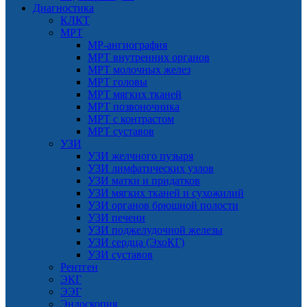
Диагностика
КЛКТ
МРТ
МР-ангиография
МРТ внутренних органов
МРТ молочных желез
МРТ головы
МРТ мягких тканей
МРТ позвоночника
МРТ с контрастом
МРТ суставов
УЗИ
УЗИ желчного пузыря
УЗИ лимфатических узлов
УЗИ матки и придатков
УЗИ мягких тканей и сухожилий
УЗИ органов брюшной полости
УЗИ печени
УЗИ поджелудочной железы
УЗИ сердца (ЭхоКГ)
УЗИ суставов
Рентген
ЭКГ
ЭЭГ
Эндоскопия