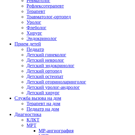
Ревматолог
Рефлексотерапевт
Терапевт
Травматолог-ортопед
Уролог
Флеболог
Хирург
Эндокринолог
Прием детей
Педиатр
Детский гинеколог
Детский невролог
Детский эндокринолог
Детский ортопед
Детский остеопат
Детский оториноларинголог
Детский уролог-андролог
Детский хирург
Служба вызова на дом
Терапевт на дом
Педиатр на дом
Диагностика
КЛКТ
МРТ
МР-ангиография