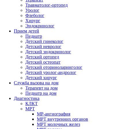
Травматолог-ортопед
Уролог
Флеболог
Хирург
Эндокринолог
Прием детей
Педиатр
Детский гинеколог
Детский невролог
Детский эндокринолог
Детский ортопед
Детский остеопат
Детский оториноларинголог
Детский уролог-андролог
Детский хирург
Служба вызова на дом
Терапевт на дом
Педиатр на дом
Диагностика
КЛКТ
МРТ
МР-ангиография
МРТ внутренних органов
МРТ молочных желез