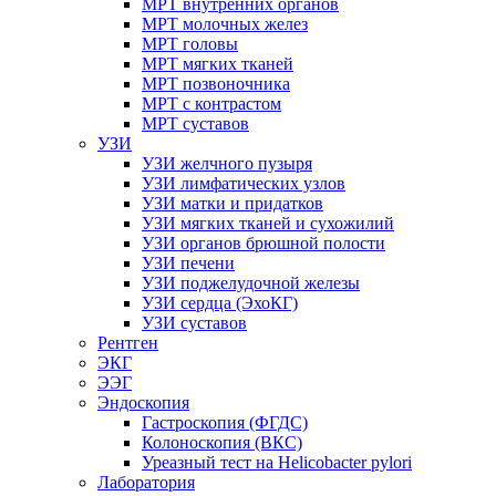
МРТ внутренних органов
МРТ молочных желез
МРТ головы
МРТ мягких тканей
МРТ позвоночника
МРТ с контрастом
МРТ суставов
УЗИ
УЗИ желчного пузыря
УЗИ лимфатических узлов
УЗИ матки и придатков
УЗИ мягких тканей и сухожилий
УЗИ органов брюшной полости
УЗИ печени
УЗИ поджелудочной железы
УЗИ сердца (ЭхоКГ)
УЗИ суставов
Рентген
ЭКГ
ЭЭГ
Эндоскопия
Гастроскопия (ФГДС)
Колоноскопия (ВКС)
Уреазный тест на Helicobacter pylori
Лаборатория