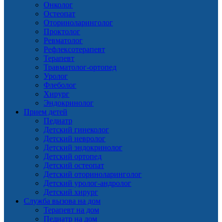
Онколог
Остеопат
Оториноларинголог
Проктолог
Ревматолог
Рефлексотерапевт
Терапевт
Травматолог-ортопед
Уролог
Флеболог
Хирург
Эндокринолог
Прием детей
Педиатр
Детский гинеколог
Детский невролог
Детский эндокринолог
Детский ортопед
Детский остеопат
Детский оториноларинголог
Детский уролог-андролог
Детский хирург
Служба вызова на дом
Терапевт на дом
Педиатр на дом