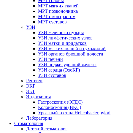
МРТ головы
МРТ мягких тканей
МРТ позвоночника
МРТ с контрастом
МРТ суставов
УЗИ
УЗИ желчного пузыря
УЗИ лимфатических узлов
УЗИ матки и придатков
УЗИ мягких тканей и сухожилий
УЗИ органов брюшной полости
УЗИ печени
УЗИ поджелудочной железы
УЗИ сердца (ЭхоКГ)
УЗИ суставов
Рентген
ЭКГ
ЭЭГ
Эндоскопия
Гастроскопия (ФГДС)
Колоноскопия (ВКС)
Уреазный тест на Helicobacter pylori
Лаборатория
Стоматология
Детский стоматолог