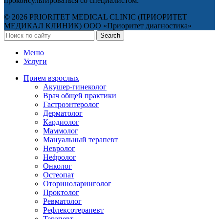
проконсультироваться со специалистом.
© 2026 PRIORITET MEDICAL CLINIC (ПРИОРИТЕТ
МЕДИКАЛ КЛИНИК) ООО «Приоритет диагностика»
Search
Меню
Услуги
Прием взрослых
Акушер-гинеколог
Врач общей практики
Гастроэнтеролог
Дерматолог
Кардиолог
Маммолог
Мануальный терапевт
Невролог
Нефролог
Онколог
Остеопат
Оториноларинголог
Проктолог
Ревматолог
Рефлексотерапевт
Терапевт