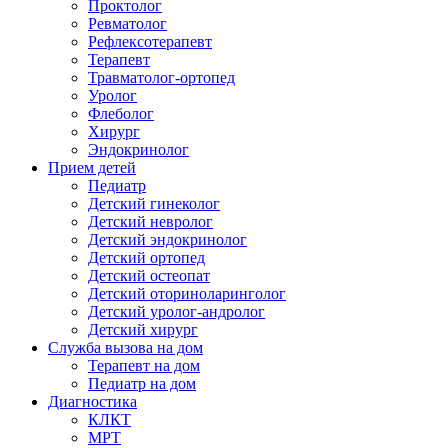
Проктолог
Ревматолог
Рефлексотерапевт
Терапевт
Травматолог-ортопед
Уролог
Флеболог
Хирург
Эндокринолог
Прием детей
Педиатр
Детский гинеколог
Детский невролог
Детский эндокринолог
Детский ортопед
Детский остеопат
Детский оториноларинголог
Детский уролог-андролог
Детский хирург
Служба вызова на дом
Терапевт на дом
Педиатр на дом
Диагностика
КЛКТ
МРТ