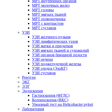
МРТ внутренних органов
МРТ молочных желез
МРТ головы
МРТ мягких тканей
МРТ позвоночника
МРТ с контрастом
МРТ суставов
УЗИ
УЗИ желчного пузыря
УЗИ лимфатических узлов
УЗИ матки и придатков
УЗИ мягких тканей и сухожилий
УЗИ органов брюшной полости
УЗИ печени
УЗИ поджелудочной железы
УЗИ сердца (ЭхоКГ)
УЗИ суставов
Рентген
ЭКГ
ЭЭГ
Эндоскопия
Гастроскопия (ФГДС)
Колоноскопия (ВКС)
Уреазный тест на Helicobacter pylori
Лаборатория