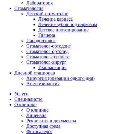
Лаборатория
Стоматология
Детский стоматолог
Лечение кариеса
Лечение зубов под наркозом
Детское протезирование
Гигиена
Пародонтолог
Стоматолог-ортодонт
Стоматолог-ортопед
Стоматолог-терапевт
Стоматолог-хирург
Имплантация
Дневной стационар
Хирургия (операции одного дня)
Анестезиология
Услуги
Специалисты
О клинике
О клинике
Лицензия
Реквизиты и документы
Доступная среда
Фотогалерея