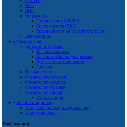
Рентген
ЭКГ
ЭЭГ
Эндоскопия
Гастроскопия (ФГДС)
Колоноскопия (ВКС)
Уреазный тест на Helicobacter pylori
Лаборатория
Стоматология
Детский стоматолог
Лечение кариеса
Лечение зубов под наркозом
Детское протезирование
Гигиена
Пародонтолог
Стоматолог-ортодонт
Стоматолог-ортопед
Стоматолог-терапевт
Стоматолог-хирург
Имплантация
Дневной стационар
Хирургия (операции одного дня)
Анестезиология
Информация