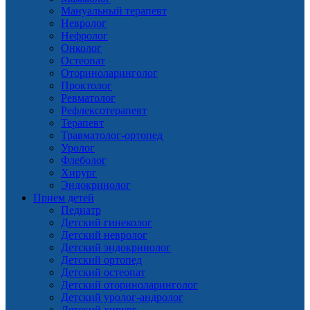
Мануальный терапевт
Невролог
Нефролог
Онколог
Остеопат
Оториноларинголог
Проктолог
Ревматолог
Рефлексотерапевт
Терапевт
Травматолог-ортопед
Уролог
Флеболог
Хирург
Эндокринолог
Прием детей
Педиатр
Детский гинеколог
Детский невролог
Детский эндокринолог
Детский ортопед
Детский остеопат
Детский оториноларинголог
Детский уролог-андролог
Детский хирург