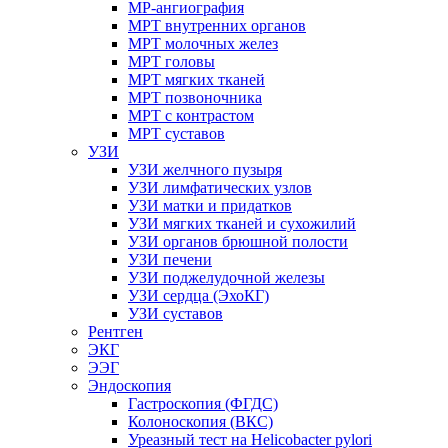
МР-ангиография
МРТ внутренних органов
МРТ молочных желез
МРТ головы
МРТ мягких тканей
МРТ позвоночника
МРТ с контрастом
МРТ суставов
УЗИ
УЗИ желчного пузыря
УЗИ лимфатических узлов
УЗИ матки и придатков
УЗИ мягких тканей и сухожилий
УЗИ органов брюшной полости
УЗИ печени
УЗИ поджелудочной железы
УЗИ сердца (ЭхоКГ)
УЗИ суставов
Рентген
ЭКГ
ЭЭГ
Эндоскопия
Гастроскопия (ФГДС)
Колоноскопия (ВКС)
Уреазный тест на Helicobacter pylori