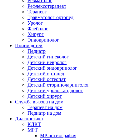
Ревматолог
Рефлексотерапевт
Терапевт
Травматолог-ортопед
Уролог
Флеболог
Хирург
Эндокринолог
Прием детей
Педиатр
Детский гинеколог
Детский невролог
Детский эндокринолог
Детский ортопед
Детский остеопат
Детский оториноларинголог
Детский уролог-андролог
Детский хирург
Служба вызова на дом
Терапевт на дом
Педиатр на дом
Диагностика
КЛКТ
МРТ
МР-ангиография