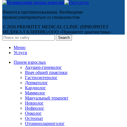
Имеются противопоказания. Необходимо
проконсультироваться со специалистом.
© 2026 PRIORITET MEDICAL CLINIC (ПРИОРИТЕТ
МЕДИКАЛ КЛИНИК) ООО «Приоритет диагностика»
Search
Меню
Услуги
Прием взрослых
Акушер-гинеколог
Врач общей практики
Гастроэнтеролог
Дерматолог
Кардиолог
Маммолог
Мануальный терапевт
Невролог
Нефролог
Онколог
Остеопат
Оториноларинголог