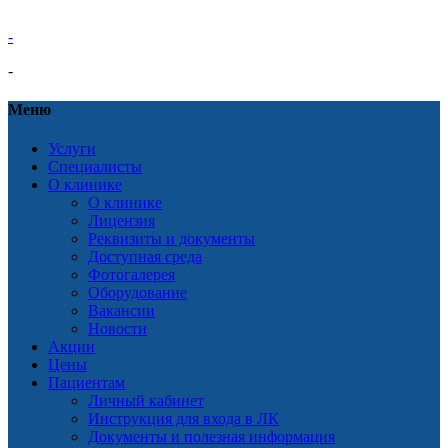
-
-
Меню
Услуги
Специалисты
О клинике
О клинике
Лицензия
Реквизиты и документы
Доступная среда
Фотогалерея
Оборудование
Вакансии
Новости
Акции
Цены
Пациентам
Личный кабинет
Инструкция для входа в ЛК
Документы и полезная информация