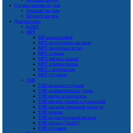
Служба вызова на дом
Терапевт на дом
Педиатр на дом
Диагностика
КЛКТ
МРТ
МР-ангиография
МРТ внутренних органов
МРТ молочных желез
МРТ головы
МРТ мягких тканей
МРТ позвоночника
МРТ с контрастом
МРТ суставов
УЗИ
УЗИ желчного пузыря
УЗИ лимфатических узлов
УЗИ матки и придатков
УЗИ мягких тканей и сухожилий
УЗИ органов брюшной полости
УЗИ печени
УЗИ поджелудочной железы
УЗИ сердца (ЭхоКГ)
УЗИ суставов