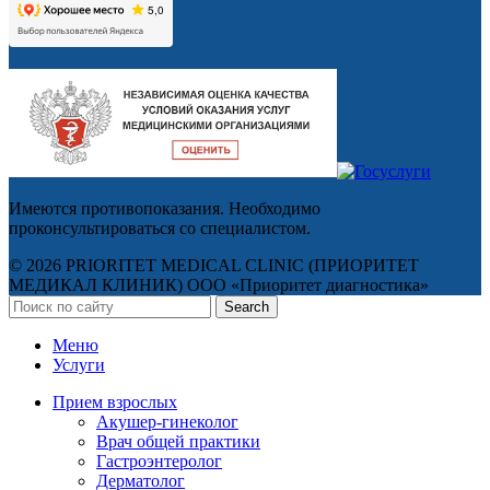
Имеются противопоказания. Необходимо
проконсультироваться со специалистом.
© 2026 PRIORITET MEDICAL CLINIC (ПРИОРИТЕТ
МЕДИКАЛ КЛИНИК) ООО «Приоритет диагностика»
Search
Меню
Услуги
Прием взрослых
Акушер-гинеколог
Врач общей практики
Гастроэнтеролог
Дерматолог