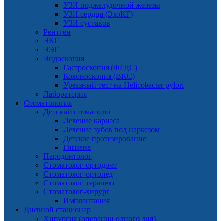
УЗИ поджелудочной железы
УЗИ сердца (ЭхоКГ)
УЗИ суставов
Рентген
ЭКГ
ЭЭГ
Эндоскопия
Гастроскопия (ФГДС)
Колоноскопия (ВКС)
Уреазный тест на Helicobacter pylori
Лаборатория
Стоматология
Детский стоматолог
Лечение кариеса
Лечение зубов под наркозом
Детское протезирование
Гигиена
Пародонтолог
Стоматолог-ортодонт
Стоматолог-ортопед
Стоматолог-терапевт
Стоматолог-хирург
Имплантация
Дневной стационар
Хирургия (операции одного дня)