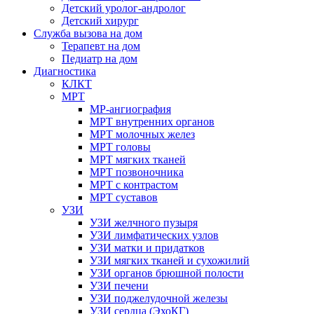
Детский уролог-андролог
Детский хирург
Служба вызова на дом
Терапевт на дом
Педиатр на дом
Диагностика
КЛКТ
МРТ
МР-ангиография
МРТ внутренних органов
МРТ молочных желез
МРТ головы
МРТ мягких тканей
МРТ позвоночника
МРТ с контрастом
МРТ суставов
УЗИ
УЗИ желчного пузыря
УЗИ лимфатических узлов
УЗИ матки и придатков
УЗИ мягких тканей и сухожилий
УЗИ органов брюшной полости
УЗИ печени
УЗИ поджелудочной железы
УЗИ сердца (ЭхоКГ)