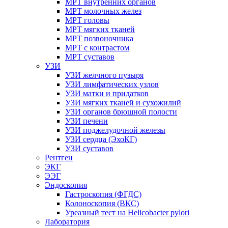
МРТ внутренних органов
МРТ молочных желез
МРТ головы
МРТ мягких тканей
МРТ позвоночника
МРТ с контрастом
МРТ суставов
УЗИ
УЗИ желчного пузыря
УЗИ лимфатических узлов
УЗИ матки и придатков
УЗИ мягких тканей и сухожилий
УЗИ органов брюшной полости
УЗИ печени
УЗИ поджелудочной железы
УЗИ сердца (ЭхоКГ)
УЗИ суставов
Рентген
ЭКГ
ЭЭГ
Эндоскопия
Гастроскопия (ФГДС)
Колоноскопия (ВКС)
Уреазный тест на Helicobacter pylori
Лаборатория