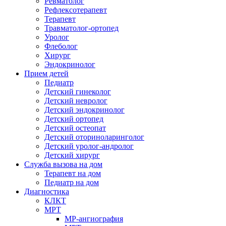
Ревматолог
Рефлексотерапевт
Терапевт
Травматолог-ортопед
Уролог
Флеболог
Хирург
Эндокринолог
Прием детей
Педиатр
Детский гинеколог
Детский невролог
Детский эндокринолог
Детский ортопед
Детский остеопат
Детский оториноларинголог
Детский уролог-андролог
Детский хирург
Служба вызова на дом
Терапевт на дом
Педиатр на дом
Диагностика
КЛКТ
МРТ
МР-ангиография