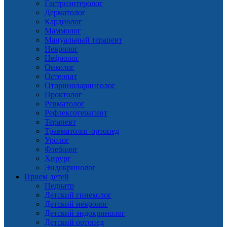
Гастроэнтеролог
Дерматолог
Кардиолог
Маммолог
Мануальный терапевт
Невролог
Нефролог
Онколог
Остеопат
Оториноларинголог
Проктолог
Ревматолог
Рефлексотерапевт
Терапевт
Травматолог-ортопед
Уролог
Флеболог
Хирург
Эндокринолог
Прием детей
Педиатр
Детский гинеколог
Детский невролог
Детский эндокринолог
Детский ортопед