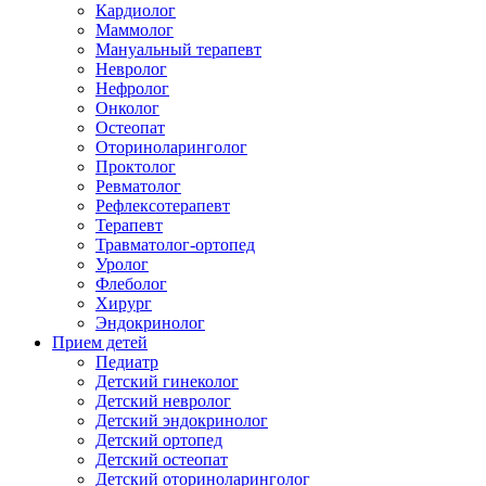
Кардиолог
Маммолог
Мануальный терапевт
Невролог
Нефролог
Онколог
Остеопат
Оториноларинголог
Проктолог
Ревматолог
Рефлексотерапевт
Терапевт
Травматолог-ортопед
Уролог
Флеболог
Хирург
Эндокринолог
Прием детей
Педиатр
Детский гинеколог
Детский невролог
Детский эндокринолог
Детский ортопед
Детский остеопат
Детский оториноларинголог