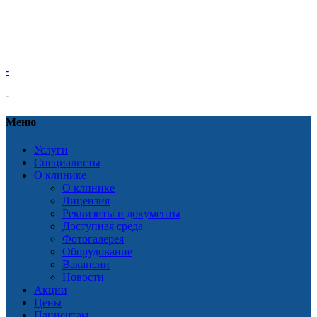
-
-
Меню
Услуги
Специалисты
О клинике
О клинике
Лицензия
Реквизиты и документы
Доступная среда
Фотогалерея
Оборудование
Вакансии
Новости
Акции
Цены
Пациентам