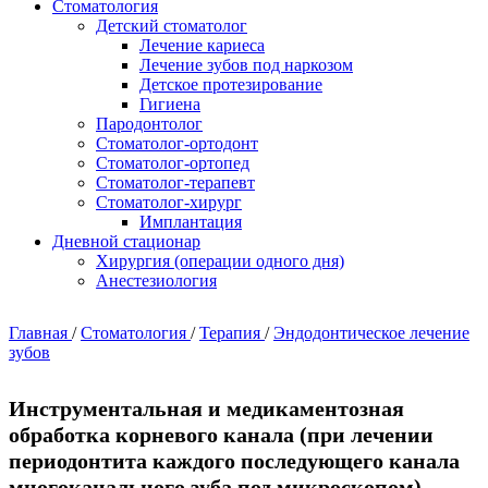
Стоматология
Детский стоматолог
Лечение кариеса
Лечение зубов под наркозом
Детское протезирование
Гигиена
Пародонтолог
Стоматолог-ортодонт
Стоматолог-ортопед
Стоматолог-терапевт
Стоматолог-хирург
Имплантация
Дневной стационар
Хирургия (операции одного дня)
Анестезиология
Главная
/
Стоматология
/
Терапия
/
Эндодонтическое лечение
зубов
Инструментальная и медикаментозная
обработка корневого канала (при лечении
периодонтита каждого последующего канала
многоканального зуба под микроскопом)