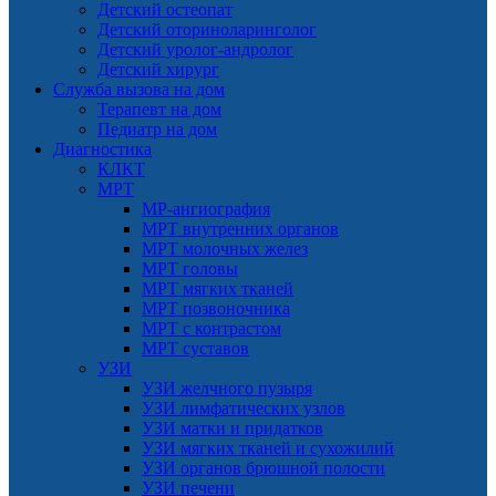
Детский остеопат
Детский оториноларинголог
Детский уролог-андролог
Детский хирург
Служба вызова на дом
Терапевт на дом
Педиатр на дом
Диагностика
КЛКТ
МРТ
МР-ангиография
МРТ внутренних органов
МРТ молочных желез
МРТ головы
МРТ мягких тканей
МРТ позвоночника
МРТ с контрастом
МРТ суставов
УЗИ
УЗИ желчного пузыря
УЗИ лимфатических узлов
УЗИ матки и придатков
УЗИ мягких тканей и сухожилий
УЗИ органов брюшной полости
УЗИ печени