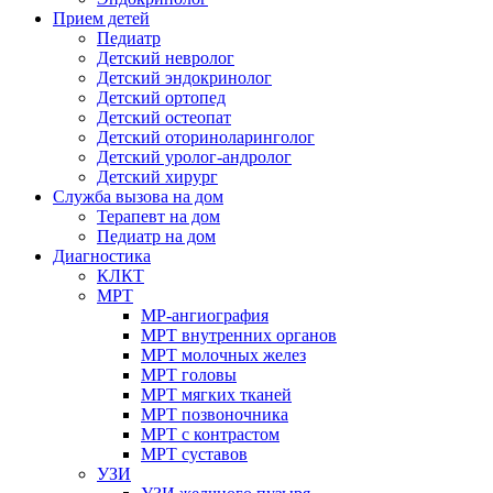
Прием детей
Педиатр
Детский невролог
Детский эндокринолог
Детский ортопед
Детский остеопат
Детский оториноларинголог
Детский уролог-андролог
Детский хирург
Служба вызова на дом
Терапевт на дом
Педиатр на дом
Диагностика
КЛКТ
МРТ
МР-ангиография
МРТ внутренних органов
МРТ молочных желез
МРТ головы
МРТ мягких тканей
МРТ позвоночника
МРТ с контрастом
МРТ суставов
УЗИ