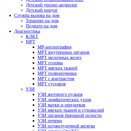
Детский уролог-андролог
Детский хирург
Служба вызова на дом
Терапевт на дом
Педиатр на дом
Диагностика
КЛКТ
МРТ
МР-ангиография
МРТ внутренних органов
МРТ молочных желез
МРТ головы
МРТ мягких тканей
МРТ позвоночника
МРТ с контрастом
МРТ суставов
УЗИ
УЗИ желчного пузыря
УЗИ лимфатических узлов
УЗИ матки и придатков
УЗИ мягких тканей и сухожилий
УЗИ органов брюшной полости
УЗИ печени
УЗИ поджелудочной железы