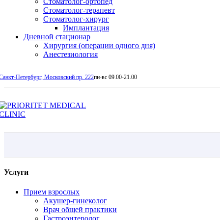
Стоматолог-ортопед
Стоматолог-терапевт
Стоматолог-хирург
Имплантация
Дневной стационар
Хирургия (операции одного дня)
Анестезиология
Санкт-Петербург, Московский пр. 222
пн-вс 09.00-21.00
Услуги
Прием взрослых
Акушер-гинеколог
Врач общей практики
Гастроэнтеролог