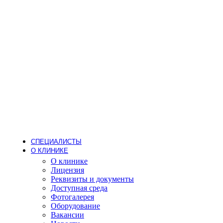
Стоматология
Детский стоматолог
Лечение кариеса
Лечение зубов под наркозом
Детское протезирование
Гигиена
Пародонтолог
Стоматолог-ортодонт
Стоматолог-ортопед
Стоматолог-терапевт
Стоматолог-хирург
Имплантация
Дневной стационар
Хирургия (операции одного дня)
Анестезиология
СПЕЦИАЛИСТЫ
О КЛИНИКЕ
О клинике
Лицензия
Реквизиты и документы
Доступная среда
Фотогалерея
Оборудование
Вакансии