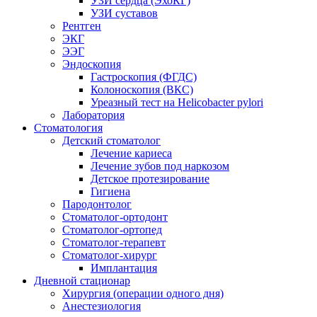
УЗИ сердца (ЭхоКГ)
УЗИ суставов
Рентген
ЭКГ
ЭЭГ
Эндоскопия
Гастроскопия (ФГДС)
Колоноскопия (ВКС)
Уреазный тест на Helicobacter pylori
Лаборатория
Стоматология
Детский стоматолог
Лечение кариеса
Лечение зубов под наркозом
Детское протезирование
Гигиена
Пародонтолог
Стоматолог-ортодонт
Стоматолог-ортопед
Стоматолог-терапевт
Стоматолог-хирург
Имплантация
Дневной стационар
Хирургия (операции одного дня)
Анестезиология