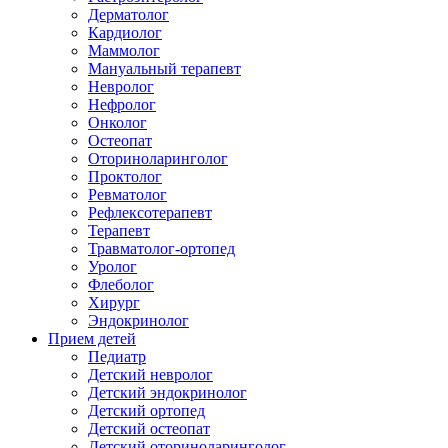
Дерматолог
Кардиолог
Маммолог
Мануальный терапевт
Невролог
Нефролог
Онколог
Остеопат
Оториноларинголог
Проктолог
Ревматолог
Рефлексотерапевт
Терапевт
Травматолог-ортопед
Уролог
Флеболог
Хирург
Эндокринолог
Прием детей
Педиатр
Детский невролог
Детский эндокринолог
Детский ортопед
Детский остеопат
Детский оториноларинголог