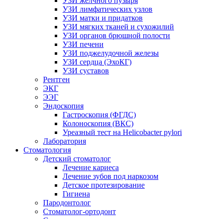
УЗИ желчного пузыря
УЗИ лимфатических узлов
УЗИ матки и придатков
УЗИ мягких тканей и сухожилий
УЗИ органов брюшной полости
УЗИ печени
УЗИ поджелудочной железы
УЗИ сердца (ЭхоКГ)
УЗИ суставов
Рентген
ЭКГ
ЭЭГ
Эндоскопия
Гастроскопия (ФГДС)
Колоноскопия (ВКС)
Уреазный тест на Helicobacter pylori
Лаборатория
Стоматология
Детский стоматолог
Лечение кариеса
Лечение зубов под наркозом
Детское протезирование
Гигиена
Пародонтолог
Стоматолог-ортодонт