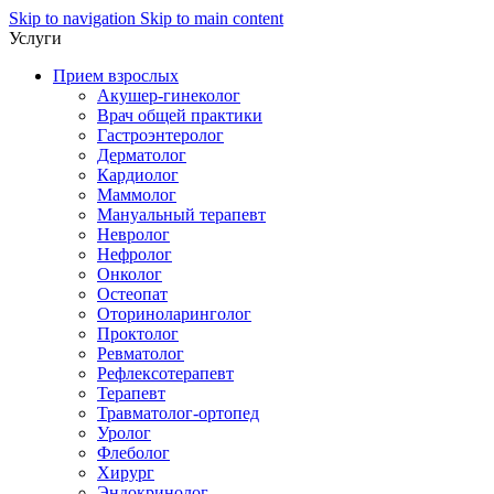
Skip to navigation
Skip to main content
Услуги
Прием взрослых
Акушер-гинеколог
Врач общей практики
Гастроэнтеролог
Дерматолог
Кардиолог
Маммолог
Мануальный терапевт
Невролог
Нефролог
Онколог
Остеопат
Оториноларинголог
Проктолог
Ревматолог
Рефлексотерапевт
Терапевт
Травматолог-ортопед
Уролог
Флеболог
Хирург
Эндокринолог