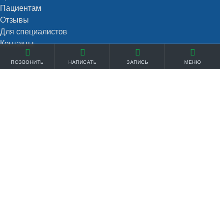
Пациентам
Отзывы
Для специалистов
Контакты
ПОЗВОНИТЬ
НАПИСАТЬ
ЗАПИСЬ
МЕНЮ
Услуги
Прием взрослых
Прием детей
Служба вызова на дом
Диагностика
Стоматология
Дневной стационар
Информация
Лицензия