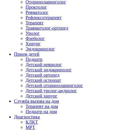
Оториноларинголог
Проктолог
Ревматолог
Рефлексотерапевт
Терапевт
Травматолог-ортопед
Уролог
Флеболог
Хирург
Эндокринолог
Прием детей
Педиатр
Детский невролог
Детский эндокринолог
Детский ортопед
Детский остеопат
Детский оториноларинголог
Детский уролог-андролог
Детский хирург
Служба вызова на дом
Терапевт на дом
Педиатр на дом
Диагностика
КЛКТ
МРТ