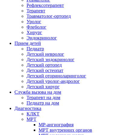
Рефлексотерапевт
Терапевт
Травматолог-ортопед
Уролог
Флеболог
Хирург
Эндокринолог
Прием детей
Педиатр
Детский невролог
Детский эндокринолог
Детский ортопед
Детский остеопат
Детский оториноларинголог
Детский уролог-андролог
Детский хирург
Служба вызова на дом
Терапевт на дом
Педиатр на дом
Диагностика
КЛКТ
МРТ
МР-ангиография
МРТ внутренних органов