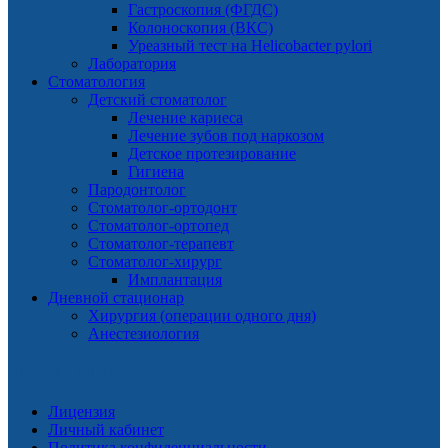
Гастроскопия (ФГДС)
Колоноскопия (ВКС)
Уреазный тест на Helicobacter pylori
Лаборатория
Стоматология
Детский стоматолог
Лечение кариеса
Лечение зубов под наркозом
Детское протезирование
Гигиена
Пародонтолог
Стоматолог-ортодонт
Стоматолог-ортопед
Стоматолог-терапевт
Стоматолог-хирург
Имплантация
Дневной стационар
Хирургия (операции одного дня)
Анестезиология
ИНФОРМАЦИЯ
Лицензия
Личный кабинет
Политика конфиденциальности