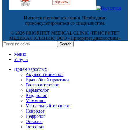
Имеются противопоказания. Необходимо
проконсультироваться со специалистом.
© 2026 PRIORITET MEDICAL CLINIC (ПРИОРИТЕТ
МЕДИКАЛ КЛИНИК) ООО «Приоритет диагностика»
Search
Меню
Услуги
Прием взрослых
Акушер-гинеколог
Врач общей практики
Гастроэнтеролог
Дерматолог
Кардиолог
Маммолог
Мануальный терапевт
Невролог
Нефролог
Онколог
Остеопат