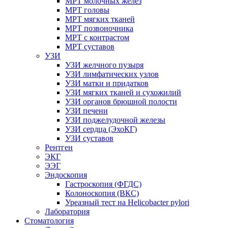
МРТ молочных желез
МРТ головы
МРТ мягких тканей
МРТ позвоночника
МРТ с контрастом
МРТ суставов
УЗИ
УЗИ желчного пузыря
УЗИ лимфатических узлов
УЗИ матки и придатков
УЗИ мягких тканей и сухожилий
УЗИ органов брюшной полости
УЗИ печени
УЗИ поджелудочной железы
УЗИ сердца (ЭхоКГ)
УЗИ суставов
Рентген
ЭКГ
ЭЭГ
Эндоскопия
Гастроскопия (ФГДС)
Колоноскопия (ВКС)
Уреазный тест на Helicobacter pylori
Лаборатория
Стоматология