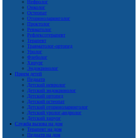
Нефролог
Онколог
Остеопат
Оториноларинголог
Проктолог
Ревматолог
Рефлексотерапевт
Терапевт
Травматолог-ортопед
Уролог
Флеболог
Хирург
Эндокринолог
Прием детей
Педиатр
Детский невролог
Детский эндокринолог
Детский ортопед
Детский остеопат
Детский оториноларинголог
Детский уролог-андролог
Детский хирург
Служба вызова на дом
Терапевт на дом
Педиатр на дом