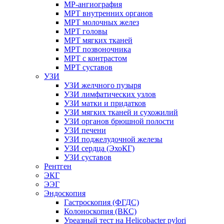
МР-ангиография
МРТ внутренних органов
МРТ молочных желез
МРТ головы
МРТ мягких тканей
МРТ позвоночника
МРТ с контрастом
МРТ суставов
УЗИ
УЗИ желчного пузыря
УЗИ лимфатических узлов
УЗИ матки и придатков
УЗИ мягких тканей и сухожилий
УЗИ органов брюшной полости
УЗИ печени
УЗИ поджелудочной железы
УЗИ сердца (ЭхоКГ)
УЗИ суставов
Рентген
ЭКГ
ЭЭГ
Эндоскопия
Гастроскопия (ФГДС)
Колоноскопия (ВКС)
Уреазный тест на Helicobacter pylori