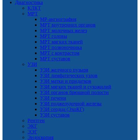
Диагностика
КЛКТ
МРТ
МР-ангиография
МРТ внутренних органов
МРТ молочных желез
МРТ головы
МРТ мягких тканей
МРТ позвоночника
МРТ с контрастом
МРТ суставов
УЗИ
УЗИ желчного пузыря
УЗИ лимфатических узлов
УЗИ матки и придатков
УЗИ мягких тканей и сухожилий
УЗИ органов брюшной полости
УЗИ печени
УЗИ поджелудочной железы
УЗИ сердца (ЭхоКГ)
УЗИ суставов
Рентген
ЭКГ
ЭЭГ
Эндоскопия