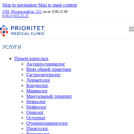
Skip to navigation
Skip to main content
СПб, Московский пр. 222
, пн-вс 9.00-21.00
8 (812) 655-21-21
УСЛУГИ
Прием взрослых
Акушер-гинеколог
Врач общей практики
Гастроэнтеролог
Дерматолог
Кардиолог
Маммолог
Мануальный терапевт
Невролог
Нефролог
Онколог
Остеопат
Оториноларинголог
Проктолог
Ревматолог