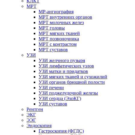
КЛКТ
МРТ
МР-ангиография
МРТ внутренних органов
МРТ молочных желез
МРТ головы
МРТ мягких тканей
МРТ позвоночника
МРТ с контрастом
МРТ суставов
УЗИ
УЗИ желчного пузыря
УЗИ лимфатических узлов
УЗИ матки и придатков
УЗИ мягких тканей и сухожилий
УЗИ органов брюшной полости
УЗИ печени
УЗИ поджелудочной железы
УЗИ сердца (ЭхоКГ)
УЗИ суставов
Рентген
ЭКГ
ЭЭГ
Эндоскопия
Гастроскопия (ФГДС)