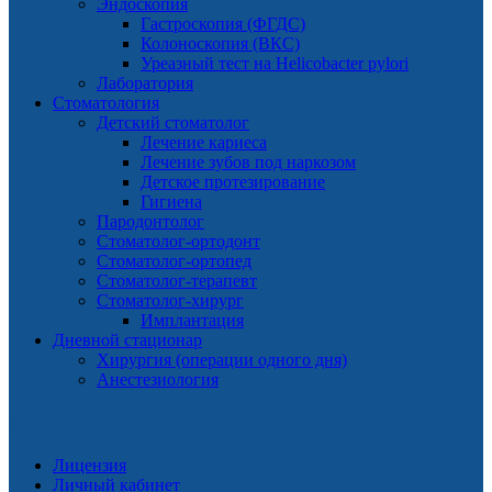
Эндоскопия
Гастроскопия (ФГДС)
Колоноскопия (ВКС)
Уреазный тест на Helicobacter pylori
Лаборатория
Стоматология
Детский стоматолог
Лечение кариеса
Лечение зубов под наркозом
Детское протезирование
Гигиена
Пародонтолог
Стоматолог-ортодонт
Стоматолог-ортопед
Стоматолог-терапевт
Стоматолог-хирург
Имплантация
Дневной стационар
Хирургия (операции одного дня)
Анестезиология
ИНФОРМАЦИЯ
Лицензия
Личный кабинет