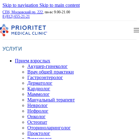
Skip to navigation
Skip to main content
СПб, Московский пр. 222
, пн-вс 9.00-21.00
8 (812) 655-21-21
УСЛУГИ
Прием взрослых
Акушер-гинеколог
Врач общей практики
Гастроэнтеролог
Дерматолог
Кардиолог
Маммолог
Мануальный терапевт
Невролог
Нефролог
Онколог
Остеопат
Оториноларинголог
Проктолог
Ревматолог