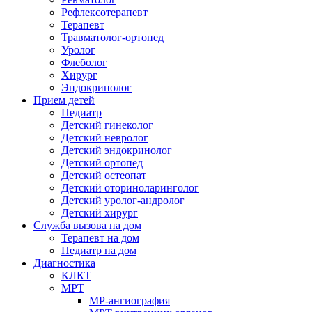
Рефлексотерапевт
Терапевт
Травматолог-ортопед
Уролог
Флеболог
Хирург
Эндокринолог
Прием детей
Педиатр
Детский гинеколог
Детский невролог
Детский эндокринолог
Детский ортопед
Детский остеопат
Детский оториноларинголог
Детский уролог-андролог
Детский хирург
Служба вызова на дом
Терапевт на дом
Педиатр на дом
Диагностика
КЛКТ
МРТ
МР-ангиография