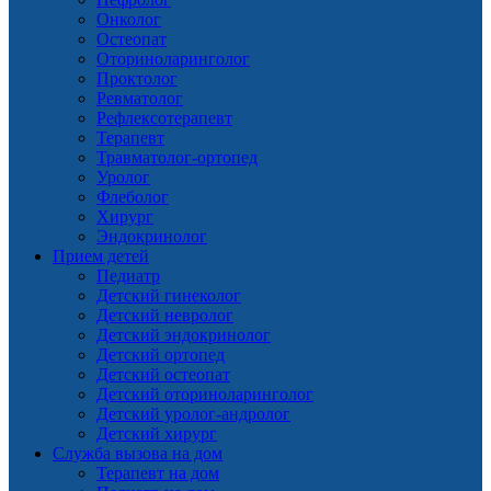
Онколог
Остеопат
Оториноларинголог
Проктолог
Ревматолог
Рефлексотерапевт
Терапевт
Травматолог-ортопед
Уролог
Флеболог
Хирург
Эндокринолог
Прием детей
Педиатр
Детский гинеколог
Детский невролог
Детский эндокринолог
Детский ортопед
Детский остеопат
Детский оториноларинголог
Детский уролог-андролог
Детский хирург
Служба вызова на дом
Терапевт на дом