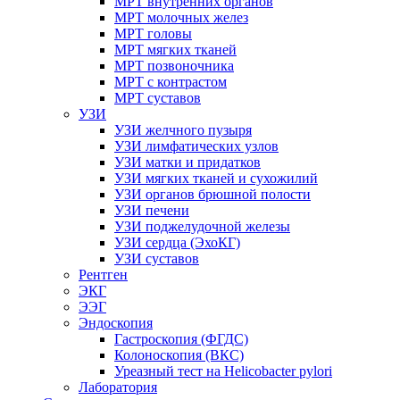
МРТ внутренних органов
МРТ молочных желез
МРТ головы
МРТ мягких тканей
МРТ позвоночника
МРТ с контрастом
МРТ суставов
УЗИ
УЗИ желчного пузыря
УЗИ лимфатических узлов
УЗИ матки и придатков
УЗИ мягких тканей и сухожилий
УЗИ органов брюшной полости
УЗИ печени
УЗИ поджелудочной железы
УЗИ сердца (ЭхоКГ)
УЗИ суставов
Рентген
ЭКГ
ЭЭГ
Эндоскопия
Гастроскопия (ФГДС)
Колоноскопия (ВКС)
Уреазный тест на Helicobacter pylori
Лаборатория