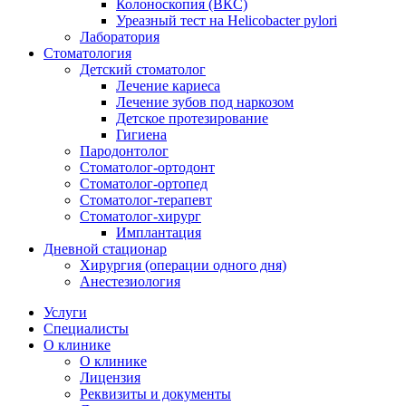
Колоноскопия (ВКС)
Уреазный тест на Helicobacter pylori
Лаборатория
Стоматология
Детский стоматолог
Лечение кариеса
Лечение зубов под наркозом
Детское протезирование
Гигиена
Пародонтолог
Стоматолог-ортодонт
Стоматолог-ортопед
Стоматолог-терапевт
Стоматолог-хирург
Имплантация
Дневной стационар
Хирургия (операции одного дня)
Анестезиология
Услуги
Специалисты
О клинике
О клинике
Лицензия
Реквизиты и документы