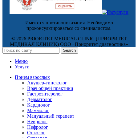
Имеются противопоказания. Необходимо
проконсультироваться со специалистом.
© 2026 PRIORITET MEDICAL CLINIC (ПРИОРИТЕТ
МЕДИКАЛ КЛИНИК) ООО «Приоритет диагностика»
Search
Меню
Услуги
Прием взрослых
Акушер-гинеколог
Врач общей практики
Гастроэнтеролог
Дерматолог
Кардиолог
Маммолог
Мануальный терапевт
Невролог
Нефролог
Онколог