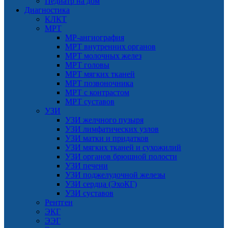
Педиатр на дом
Диагностика
КЛКТ
МРТ
МР-ангиография
МРТ внутренних органов
МРТ молочных желез
МРТ головы
МРТ мягких тканей
МРТ позвоночника
МРТ с контрастом
МРТ суставов
УЗИ
УЗИ желчного пузыря
УЗИ лимфатических узлов
УЗИ матки и придатков
УЗИ мягких тканей и сухожилий
УЗИ органов брюшной полости
УЗИ печени
УЗИ поджелудочной железы
УЗИ сердца (ЭхоКГ)
УЗИ суставов
Рентген
ЭКГ
ЭЭГ