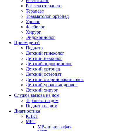
Ревматолог
Рефлексотерапевт
Терапевт
Травматолог-ортопед
Уролог
Флеболог
Хирург
Эндокринолог
Прием детей
Педиатр
Детский гинеколог
Детский невролог
Детский эндокринолог
Детский ортопед
Детский остеопат
Детский оториноларинголог
Детский уролог-андролог
Детский хирург
Служба вызова на дом
Терапевт на дом
Педиатр на дом
Диагностика
КЛКТ
МРТ
МР-ангиография