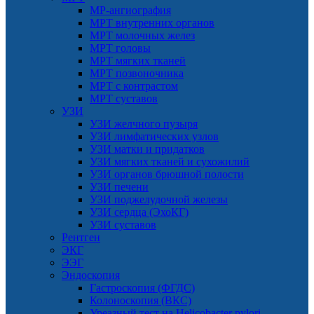
МР-ангиография
МРТ внутренних органов
МРТ молочных желез
МРТ головы
МРТ мягких тканей
МРТ позвоночника
МРТ с контрастом
МРТ суставов
УЗИ
УЗИ желчного пузыря
УЗИ лимфатических узлов
УЗИ матки и придатков
УЗИ мягких тканей и сухожилий
УЗИ органов брюшной полости
УЗИ печени
УЗИ поджелудочной железы
УЗИ сердца (ЭхоКГ)
УЗИ суставов
Рентген
ЭКГ
ЭЭГ
Эндоскопия
Гастроскопия (ФГДС)
Колоноскопия (ВКС)
Уреазный тест на Helicobacter pylori