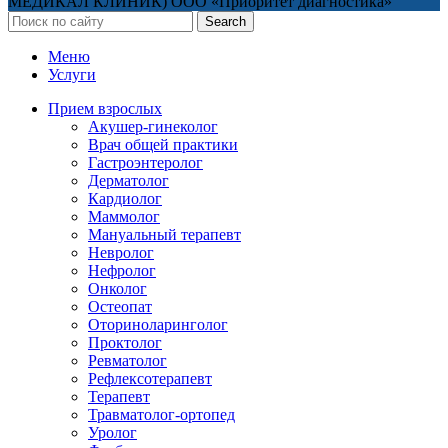
МЕДИКАЛ КЛИНИК) ООО «Приоритет диагностика»
Search
Меню
Услуги
Прием взрослых
Акушер-гинеколог
Врач общей практики
Гастроэнтеролог
Дерматолог
Кардиолог
Маммолог
Мануальный терапевт
Невролог
Нефролог
Онколог
Остеопат
Оториноларинголог
Проктолог
Ревматолог
Рефлексотерапевт
Терапевт
Травматолог-ортопед
Уролог