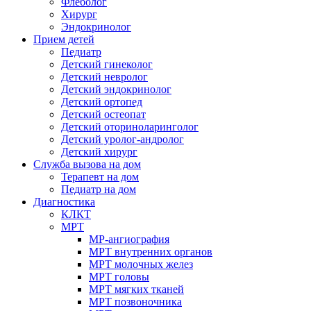
Флеболог
Хирург
Эндокринолог
Прием детей
Педиатр
Детский гинеколог
Детский невролог
Детский эндокринолог
Детский ортопед
Детский остеопат
Детский оториноларинголог
Детский уролог-андролог
Детский хирург
Служба вызова на дом
Терапевт на дом
Педиатр на дом
Диагностика
КЛКТ
МРТ
МР-ангиография
МРТ внутренних органов
МРТ молочных желез
МРТ головы
МРТ мягких тканей
МРТ позвоночника