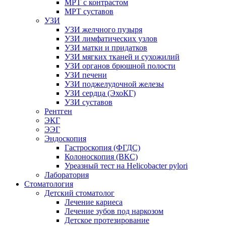
МРТ с контрастом
МРТ суставов
УЗИ
УЗИ желчного пузыря
УЗИ лимфатических узлов
УЗИ матки и придатков
УЗИ мягких тканей и сухожилий
УЗИ органов брюшной полости
УЗИ печени
УЗИ поджелудочной железы
УЗИ сердца (ЭхоКГ)
УЗИ суставов
Рентген
ЭКГ
ЭЭГ
Эндоскопия
Гастроскопия (ФГДС)
Колоноскопия (ВКС)
Уреазный тест на Helicobacter pylori
Лаборатория
Стоматология
Детский стоматолог
Лечение кариеса
Лечение зубов под наркозом
Детское протезирование