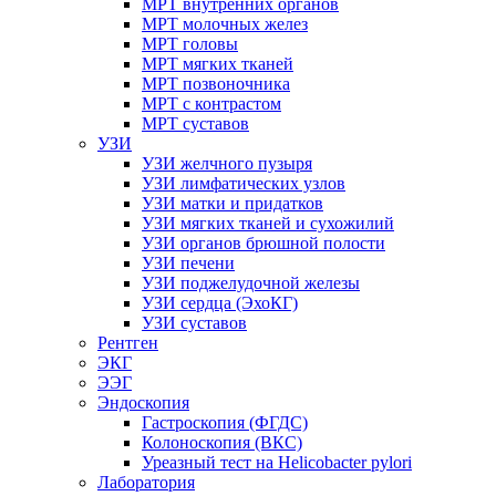
МРТ внутренних органов
МРТ молочных желез
МРТ головы
МРТ мягких тканей
МРТ позвоночника
МРТ с контрастом
МРТ суставов
УЗИ
УЗИ желчного пузыря
УЗИ лимфатических узлов
УЗИ матки и придатков
УЗИ мягких тканей и сухожилий
УЗИ органов брюшной полости
УЗИ печени
УЗИ поджелудочной железы
УЗИ сердца (ЭхоКГ)
УЗИ суставов
Рентген
ЭКГ
ЭЭГ
Эндоскопия
Гастроскопия (ФГДС)
Колоноскопия (ВКС)
Уреазный тест на Helicobacter pylori
Лаборатория