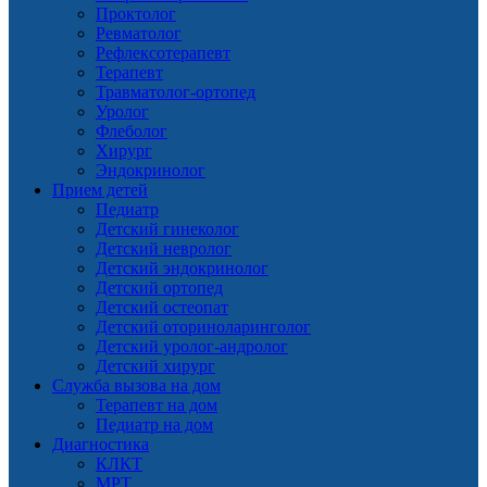
Проктолог
Ревматолог
Рефлексотерапевт
Терапевт
Травматолог-ортопед
Уролог
Флеболог
Хирург
Эндокринолог
Прием детей
Педиатр
Детский гинеколог
Детский невролог
Детский эндокринолог
Детский ортопед
Детский остеопат
Детский оториноларинголог
Детский уролог-андролог
Детский хирург
Служба вызова на дом
Терапевт на дом
Педиатр на дом
Диагностика
КЛКТ
МРТ