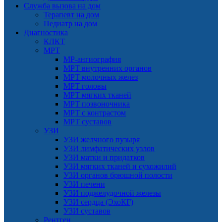
Служба вызова на дом
Терапевт на дом
Педиатр на дом
Диагностика
КЛКТ
МРТ
МР-ангиография
МРТ внутренних органов
МРТ молочных желез
МРТ головы
МРТ мягких тканей
МРТ позвоночника
МРТ с контрастом
МРТ суставов
УЗИ
УЗИ желчного пузыря
УЗИ лимфатических узлов
УЗИ матки и придатков
УЗИ мягких тканей и сухожилий
УЗИ органов брюшной полости
УЗИ печени
УЗИ поджелудочной железы
УЗИ сердца (ЭхоКГ)
УЗИ суставов
Рентген