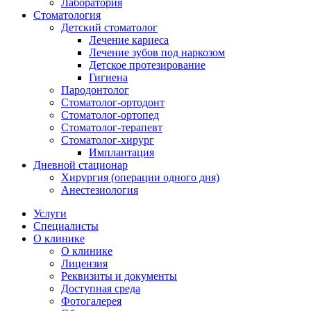
Лаборатория
Стоматология
Детский стоматолог
Лечение кариеса
Лечение зубов под наркозом
Детское протезирование
Гигиена
Пародонтолог
Стоматолог-ортодонт
Стоматолог-ортопед
Стоматолог-терапевт
Стоматолог-хирург
Имплантация
Дневной стационар
Хирургия (операции одного дня)
Анестезиология
Услуги
Специалисты
О клинике
О клинике
Лицензия
Реквизиты и документы
Доступная среда
Фотогалерея