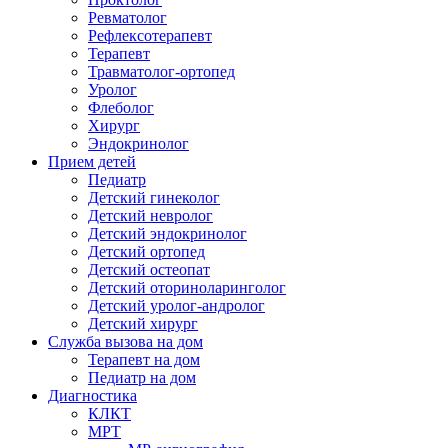
Ревматолог
Рефлексотерапевт
Терапевт
Травматолог-ортопед
Уролог
Флеболог
Хирург
Эндокринолог
Прием детей
Педиатр
Детский гинеколог
Детский невролог
Детский эндокринолог
Детский ортопед
Детский остеопат
Детский оториноларинголог
Детский уролог-андролог
Детский хирург
Служба вызова на дом
Терапевт на дом
Педиатр на дом
Диагностика
КЛКТ
МРТ