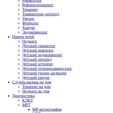
Ревматолог
Рефлексотерапевт
Терапевт
Травматолог-ортопед
Уролог
Флеболог
Хирург
Эндокринолог
Прием детей
Педиатр
Детский гинеколог
Детский невролог
Детский эндокринолог
Детский ортопед
Детский остеопат
Детский оториноларинголог
Детский уролог-андролог
Детский хирург
Служба вызова на дом
Терапевт на дом
Педиатр на дом
Диагностика
КЛКТ
МРТ
МР-ангиография