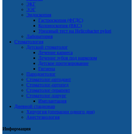
ЭКГ
ЭЭГ
Эндоскопия
Гастроскопия (ФГДС)
Колоноскопия (ВКС)
Уреазный тест на Helicobacter pylori
Лаборатория
Стоматология
Детский стоматолог
Лечение кариеса
Лечение зубов под наркозом
Детское протезирование
Гигиена
Пародонтолог
Стоматолог-ортодонт
Стоматолог-ортопед
Стоматолог-терапевт
Стоматолог-хирург
Имплантация
Дневной стационар
Хирургия (операции одного дня)
Анестезиология
Информация