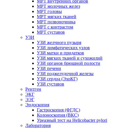
МРТ внутренних органов
МРТ молочных желез
МРТ головы
МРТ мягких тканей
МРТ позвоночника
МРТ с контрастом
МРТ суставов
УЗИ
УЗИ желчного пузыря
УЗИ лимфатических узлов
УЗИ матки и придатков
УЗИ мягких тканей и сухожилий
УЗИ органов брюшной полости
УЗИ печени
УЗИ поджелудочной железы
УЗИ сердца (ЭхоКГ)
УЗИ суставов
Рентген
ЭКГ
ЭЭГ
Эндоскопия
Гастроскопия (ФГДС)
Колоноскопия (ВКС)
Уреазный тест на Helicobacter pylori
Лаборатория