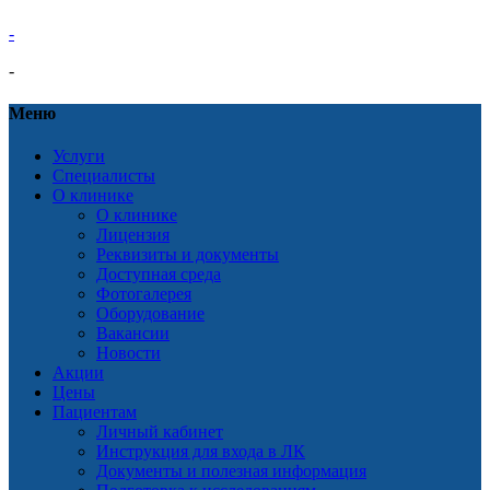
-
-
Меню
Услуги
Специалисты
О клинике
О клинике
Лицензия
Реквизиты и документы
Доступная среда
Фотогалерея
Оборудование
Вакансии
Новости
Акции
Цены
Пациентам
Личный кабинет
Инструкция для входа в ЛК
Документы и полезная информация