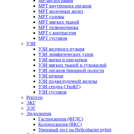
МР-ангиография
МРТ внутренних органов
МРТ молочных желез
МРТ головы
МРТ мягких тканей
МРТ позвоночника
МРТ с контрастом
МРТ суставов
УЗИ
УЗИ желчного пузыря
УЗИ лимфатических узлов
УЗИ матки и придатков
УЗИ мягких тканей и сухожилий
УЗИ органов брюшной полости
УЗИ печени
УЗИ поджелудочной железы
УЗИ сердца (ЭхоКГ)
УЗИ суставов
Рентген
ЭКГ
ЭЭГ
Эндоскопия
Гастроскопия (ФГДС)
Колоноскопия (ВКС)
Уреазный тест на Helicobacter pylori