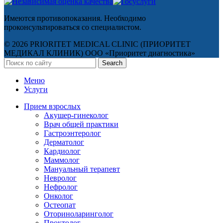
Имеются противопоказания. Необходимо
проконсультироваться со специалистом.
© 2026 PRIORITET MEDICAL CLINIC (ПРИОРИТЕТ
МЕДИКАЛ КЛИНИК) ООО «Приоритет диагностика»
Search
Меню
Услуги
Прием взрослых
Акушер-гинеколог
Врач общей практики
Гастроэнтеролог
Дерматолог
Кардиолог
Маммолог
Мануальный терапевт
Невролог
Нефролог
Онколог
Остеопат
Оториноларинголог
Проктолог