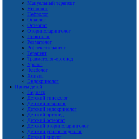
Мануальный терапевт
Невролог
Нефролог
Онколог
Остеопат
Оториноларинголог
Проктолог
Ревматолог
Рефлексотерапевт
Терапевт
Травматолог-ортопед
Уролог
Флеболог
Хирург
Эндокринолог
Прием детей
Педиатр
Детский гинеколог
Детский невролог
Детский эндокринолог
Детский ортопед
Детский остеопат
Детский оториноларинголог
Детский уролог-андролог
Детский хирург