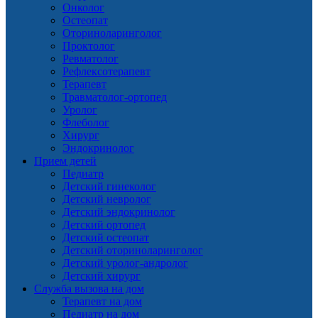
Онколог
Остеопат
Оториноларинголог
Проктолог
Ревматолог
Рефлексотерапевт
Терапевт
Травматолог-ортопед
Уролог
Флеболог
Хирург
Эндокринолог
Прием детей
Педиатр
Детский гинеколог
Детский невролог
Детский эндокринолог
Детский ортопед
Детский остеопат
Детский оториноларинголог
Детский уролог-андролог
Детский хирург
Служба вызова на дом
Терапевт на дом
Педиатр на дом