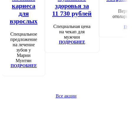
кариеса
здоровья за
Перви
для
11 730 рублей
отоларинг
взрослых
Специальная цена
ПО
на чекап для
Специальное
мужчин
предложение
ПОДРОБНЕЕ
на лечение
зубов у
Марии
Мунтян
ПОДРОБНЕЕ
Все акции