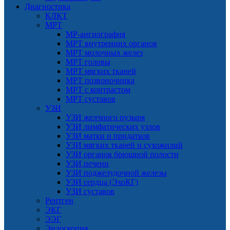
Диагностика
КЛКТ
МРТ
МР-ангиография
МРТ внутренних органов
МРТ молочных желез
МРТ головы
МРТ мягких тканей
МРТ позвоночника
МРТ с контрастом
МРТ суставов
УЗИ
УЗИ желчного пузыря
УЗИ лимфатических узлов
УЗИ матки и придатков
УЗИ мягких тканей и сухожилий
УЗИ органов брюшной полости
УЗИ печени
УЗИ поджелудочной железы
УЗИ сердца (ЭхоКГ)
УЗИ суставов
Рентген
ЭКГ
ЭЭГ
Эндоскопия