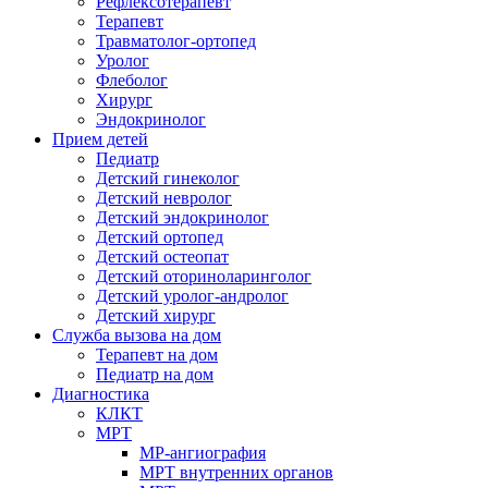
Рефлексотерапевт
Терапевт
Травматолог-ортопед
Уролог
Флеболог
Хирург
Эндокринолог
Прием детей
Педиатр
Детский гинеколог
Детский невролог
Детский эндокринолог
Детский ортопед
Детский остеопат
Детский оториноларинголог
Детский уролог-андролог
Детский хирург
Служба вызова на дом
Терапевт на дом
Педиатр на дом
Диагностика
КЛКТ
МРТ
МР-ангиография
МРТ внутренних органов