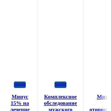
АКЦИИ
АКЦИИ
Минус
Комплексное
Мину
15% на
обследование
п
лечение
мужского
оторино