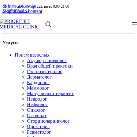
Skip to navigation
СПб, Московский пр. 222
, пн-вс 9.00-21.00
Skip to main content
8 (812) 655-21-21
Услуги
Прием взрослых
Акушер-гинеколог
Врач общей практики
Гастроэнтеролог
Дерматолог
Кардиолог
Маммолог
Мануальный терапевт
Невролог
Нефролог
Онколог
Остеопат
Оториноларинголог
Проктолог
Ревматолог