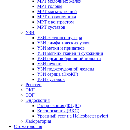
МРТ молочных желез
МРТ головы
МРТ мягких тканей
МРТ позвоночника
МРТ с контрастом
МРТ суставов
УЗИ
УЗИ желчного пузыря
УЗИ лимфатических узлов
УЗИ матки и придатков
УЗИ мягких тканей и сухожилий
УЗИ органов брюшной полости
УЗИ печени
УЗИ поджелудочной железы
УЗИ сердца (ЭхоКГ)
УЗИ суставов
Рентген
ЭКГ
ЭЭГ
Эндоскопия
Гастроскопия (ФГДС)
Колоноскопия (ВКС)
Уреазный тест на Helicobacter pylori
Лаборатория
Стоматология