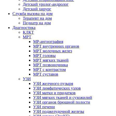
Детский уролог-андролог
Детский хирург
Служба вызова на дом
Терапевт на дом
Педиатр на дом
Диагностика
КЛКТ
МРТ
МР-ангиография
МРТ внутренних органов
МРТ молочных желез
МРТ головы
МРТ мягких тканей
МРТ позвоночника
МРТ с контрастом
МРТ суставов
УЗИ
УЗИ желчного пузыря
УЗИ лимфатических узлов
УЗИ матки и придатков
УЗИ мягких тканей и сухожилий
УЗИ органов брюшной полости
УЗИ печени
УЗИ поджелудочной железы