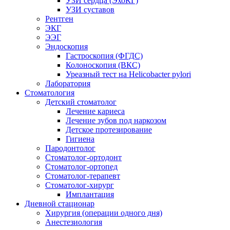
УЗИ сердца (ЭхоКГ)
УЗИ суставов
Рентген
ЭКГ
ЭЭГ
Эндоскопия
Гастроскопия (ФГДС)
Колоноскопия (ВКС)
Уреазный тест на Helicobacter pylori
Лаборатория
Стоматология
Детский стоматолог
Лечение кариеса
Лечение зубов под наркозом
Детское протезирование
Гигиена
Пародонтолог
Стоматолог-ортодонт
Стоматолог-ортопед
Стоматолог-терапевт
Стоматолог-хирург
Имплантация
Дневной стационар
Хирургия (операции одного дня)
Анестезиология