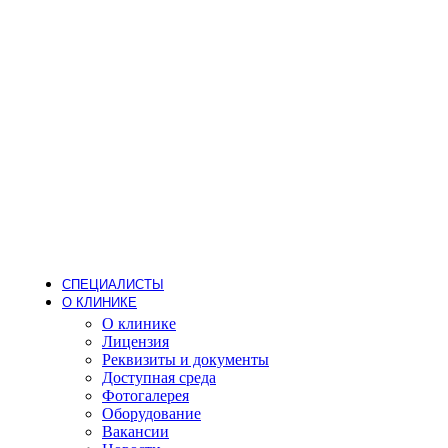
Стоматология
Детский стоматолог
Лечение кариеса
Лечение зубов под наркозом
Детское протезирование
Гигиена
Пародонтолог
Стоматолог-ортодонт
Стоматолог-ортопед
Стоматолог-терапевт
Стоматолог-хирург
Имплантация
Дневной стационар
Хирургия (операции одного дня)
Анестезиология
СПЕЦИАЛИСТЫ
О КЛИНИКЕ
О клинике
Лицензия
Реквизиты и документы
Доступная среда
Фотогалерея
Оборудование
Вакансии