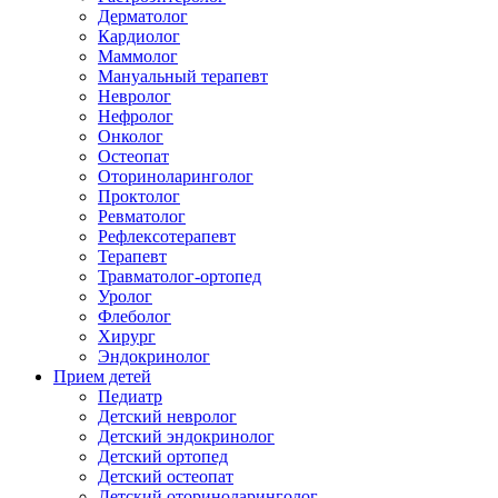
Дерматолог
Кардиолог
Маммолог
Мануальный терапевт
Невролог
Нефролог
Онколог
Остеопат
Оториноларинголог
Проктолог
Ревматолог
Рефлексотерапевт
Терапевт
Травматолог-ортопед
Уролог
Флеболог
Хирург
Эндокринолог
Прием детей
Педиатр
Детский невролог
Детский эндокринолог
Детский ортопед
Детский остеопат
Детский оториноларинголог