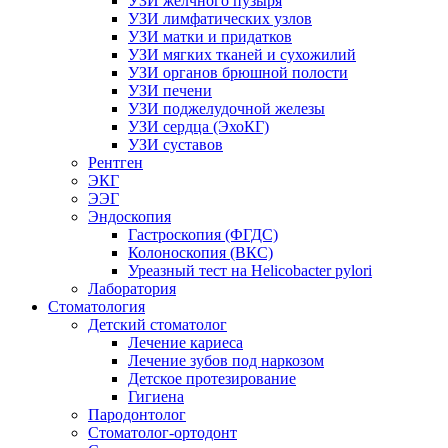
УЗИ желчного пузыря
УЗИ лимфатических узлов
УЗИ матки и придатков
УЗИ мягких тканей и сухожилий
УЗИ органов брюшной полости
УЗИ печени
УЗИ поджелудочной железы
УЗИ сердца (ЭхоКГ)
УЗИ суставов
Рентген
ЭКГ
ЭЭГ
Эндоскопия
Гастроскопия (ФГДС)
Колоноскопия (ВКС)
Уреазный тест на Helicobacter pylori
Лаборатория
Стоматология
Детский стоматолог
Лечение кариеса
Лечение зубов под наркозом
Детское протезирование
Гигиена
Пародонтолог
Стоматолог-ортодонт