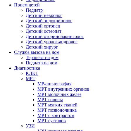
Прием детей
Педиатр
Детский невролог
Детский эндокринолог
Детский ортопед
Детский остеопат
Детский оториноларинголог
Детский уролог-андролог
Детский хирург
Служба вызова на дом
Терапевт на дом
Педиатр на дом
Диагностика
КЛКТ
МРТ
МР-ангиография
МРТ внутренних органов
МРТ молочных желез
МРТ головы
МРТ мягких тканей
МРТ позвоночника
МРТ с контрастом
МРТ суставов
УЗИ