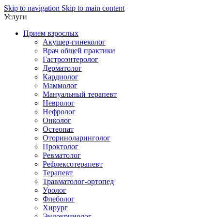
Skip to navigation
Skip to main content
Услуги
Прием взрослых
Акушер-гинеколог
Врач общей практики
Гастроэнтеролог
Дерматолог
Кардиолог
Маммолог
Мануальный терапевт
Невролог
Нефролог
Онколог
Остеопат
Оториноларинголог
Проктолог
Ревматолог
Рефлексотерапевт
Терапевт
Травматолог-ортопед
Уролог
Флеболог
Хирург
Эндокринолог