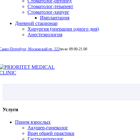
Стоматолог-ортопед
Стоматолог-терапевт
Стоматолог-хирург
Имплантация
Дневной стационар
Хирургия (операции одного дня)
Анестезиология
Санкт-Петербург, Московский пр. 222
пн-вс 09.00-21.00
Услуги
Прием взрослых
Акушер-гинеколог
Врач общей практики
Гастроэнтеролог