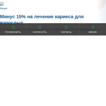
Акции
Минус 15% на лечение кариеса для
взрослых
Специальное предложение на лечение зубов у Марии Мунтян
ПОЗВОНИТЬ
НАПИСАТЬ
ЗАПИСЬ
МЕНЮ
Подробнее
Акции
Минус 50% на прием дерматолога при
удалении новообразований
Специальное предложение действует в день обращения
Подробнее