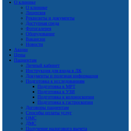
О клинике
О клинике
Лицензия
Реквизиты и документы
Доступная среда
Фотогалерея
Оборудование
Вакансии
Новости
Акции
Цены
Пациентам
Личный кабинет
Инструкция для входа в ЛК
Документы и полезная информация
Подготовка к исследованиям
Подготовка к МРТ
Подготовка к УЗИ
Подготовка к колоноскопии
Подготовка к гастроскопии
Договоры пациентам
Способы оплаты услуг
ОМС
ДМС
Получение налогового вычета