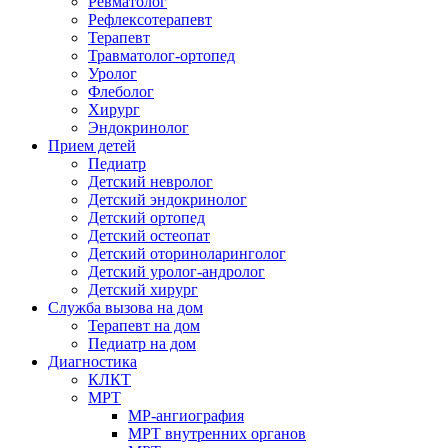
Ревматолог
Рефлексотерапевт
Терапевт
Травматолог-ортопед
Уролог
Флеболог
Хирург
Эндокринолог
Прием детей
Педиатр
Детский невролог
Детский эндокринолог
Детский ортопед
Детский остеопат
Детский оториноларинголог
Детский уролог-андролог
Детский хирург
Служба вызова на дом
Терапевт на дом
Педиатр на дом
Диагностика
КЛКТ
МРТ
МР-ангиография
МРТ внутренних органов