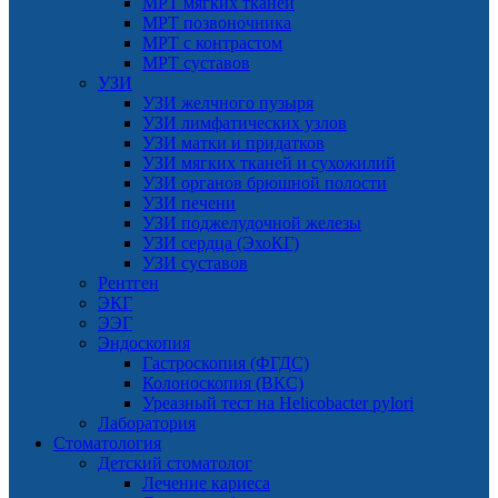
МРТ мягких тканей
МРТ позвоночника
МРТ с контрастом
МРТ суставов
УЗИ
УЗИ желчного пузыря
УЗИ лимфатических узлов
УЗИ матки и придатков
УЗИ мягких тканей и сухожилий
УЗИ органов брюшной полости
УЗИ печени
УЗИ поджелудочной железы
УЗИ сердца (ЭхоКГ)
УЗИ суставов
Рентген
ЭКГ
ЭЭГ
Эндоскопия
Гастроскопия (ФГДС)
Колоноскопия (ВКС)
Уреазный тест на Helicobacter pylori
Лаборатория
Стоматология
Детский стоматолог
Лечение кариеса