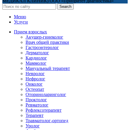
МЕДИКАЛ КЛИНИК) ООО «Приоритет диагностика»
Search
Меню
Услуги
Прием взрослых
Акушер-гинеколог
Врач общей практики
Гастроэнтеролог
Дерматолог
Кардиолог
Маммолог
Мануальный терапевт
Невролог
Нефролог
Онколог
Остеопат
Оториноларинголог
Проктолог
Ревматолог
Рефлексотерапевт
Терапевт
Травматолог-ортопед
Уролог