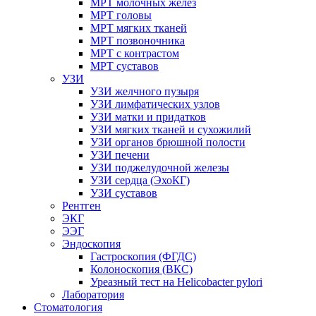
МРТ молочных желез
МРТ головы
МРТ мягких тканей
МРТ позвоночника
МРТ с контрастом
МРТ суставов
УЗИ
УЗИ желчного пузыря
УЗИ лимфатических узлов
УЗИ матки и придатков
УЗИ мягких тканей и сухожилий
УЗИ органов брюшной полости
УЗИ печени
УЗИ поджелудочной железы
УЗИ сердца (ЭхоКГ)
УЗИ суставов
Рентген
ЭКГ
ЭЭГ
Эндоскопия
Гастроскопия (ФГДС)
Колоноскопия (ВКС)
Уреазный тест на Helicobacter pylori
Лаборатория
Стоматология