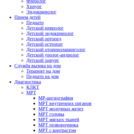
Флеболог
Хирург
Эндокринолог
Прием детей
Педиатр
Детский невролог
Детский эндокринолог
Детский ортопед
Детский остеопат
Детский оториноларинголог
Детский уролог-андролог
Детский хирург
Служба вызова на дом
Терапевт на дом
Педиатр на дом
Диагностика
КЛКТ
МРТ
МР-ангиография
МРТ внутренних органов
МРТ молочных желез
МРТ головы
МРТ мягких тканей
МРТ позвоночника
МРТ с контрастом