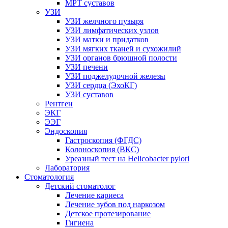
МРТ суставов
УЗИ
УЗИ желчного пузыря
УЗИ лимфатических узлов
УЗИ матки и придатков
УЗИ мягких тканей и сухожилий
УЗИ органов брюшной полости
УЗИ печени
УЗИ поджелудочной железы
УЗИ сердца (ЭхоКГ)
УЗИ суставов
Рентген
ЭКГ
ЭЭГ
Эндоскопия
Гастроскопия (ФГДС)
Колоноскопия (ВКС)
Уреазный тест на Helicobacter pylori
Лаборатория
Стоматология
Детский стоматолог
Лечение кариеса
Лечение зубов под наркозом
Детское протезирование
Гигиена