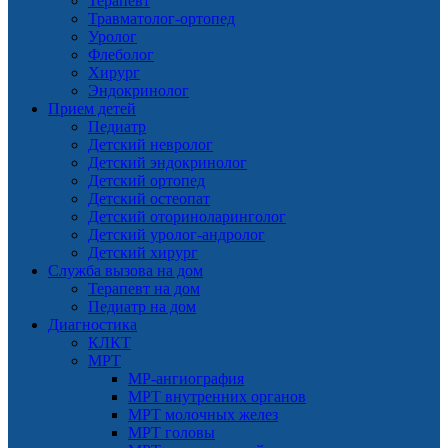
Терапевт
Травматолог-ортопед
Уролог
Флеболог
Хирург
Эндокринолог
Прием детей
Педиатр
Детский невролог
Детский эндокринолог
Детский ортопед
Детский остеопат
Детский оториноларинголог
Детский уролог-андролог
Детский хирург
Служба вызова на дом
Терапевт на дом
Педиатр на дом
Диагностика
КЛКТ
МРТ
МР-ангиография
МРТ внутренних органов
МРТ молочных желез
МРТ головы