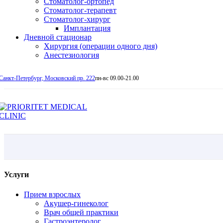
Стоматолог-ортопед
Стоматолог-терапевт
Стоматолог-хирург
Имплантация
Дневной стационар
Хирургия (операции одного дня)
Анестезиология
Санкт-Петербург, Московский пр. 222
пн-вс 09.00-21.00
Услуги
Прием взрослых
Акушер-гинеколог
Врач общей практики
Гастроэнтеролог