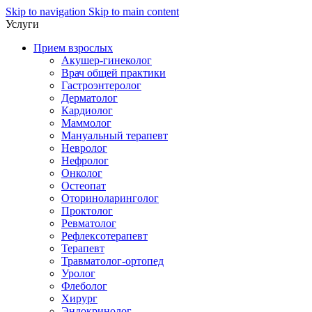
Skip to navigation
Skip to main content
Услуги
Прием взрослых
Акушер-гинеколог
Врач общей практики
Гастроэнтеролог
Дерматолог
Кардиолог
Маммолог
Мануальный терапевт
Невролог
Нефролог
Онколог
Остеопат
Оториноларинголог
Проктолог
Ревматолог
Рефлексотерапевт
Терапевт
Травматолог-ортопед
Уролог
Флеболог
Хирург
Эндокринолог