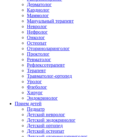
Дерматолог
Кардиолог
Маммолог
Мануальный терапевт
Невролог
Нефролог
Онколог
Остеопат
Оториноларинголог
Проктолог
Ревматолог
Рефлексотерапевт
Терапевт
Травматолог-ортопед
Уролог
Флеболог
Хирург
Эндокринолог
Прием детей
Педиатр
Детский невролог
Детский эндокринолог
Детский ортопед
Детский остеопат
Детский оториноларинголог