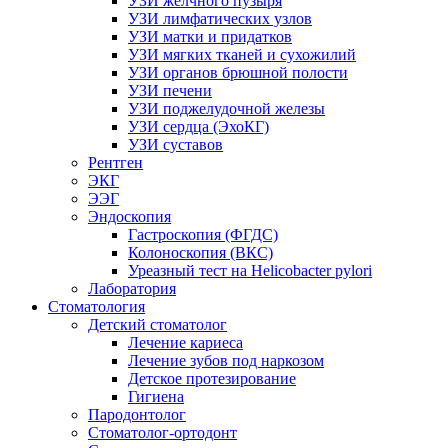
УЗИ желчного пузыря
УЗИ лимфатических узлов
УЗИ матки и придатков
УЗИ мягких тканей и сухожилий
УЗИ органов брюшной полости
УЗИ печени
УЗИ поджелудочной железы
УЗИ сердца (ЭхоКГ)
УЗИ суставов
Рентген
ЭКГ
ЭЭГ
Эндоскопия
Гастроскопия (ФГДС)
Колоноскопия (ВКС)
Уреазный тест на Helicobacter pylori
Лаборатория
Стоматология
Детский стоматолог
Лечение кариеса
Лечение зубов под наркозом
Детское протезирование
Гигиена
Пародонтолог
Стоматолог-ортодонт