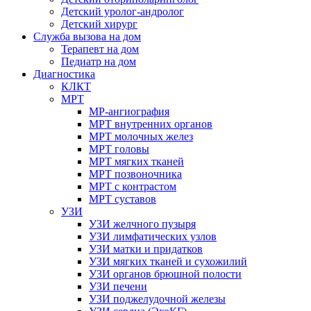
Детский уролог-андролог
Детский хирург
Служба вызова на дом
Терапевт на дом
Педиатр на дом
Диагностика
КЛКТ
МРТ
МР-ангиография
МРТ внутренних органов
МРТ молочных желез
МРТ головы
МРТ мягких тканей
МРТ позвоночника
МРТ с контрастом
МРТ суставов
УЗИ
УЗИ желчного пузыря
УЗИ лимфатических узлов
УЗИ матки и придатков
УЗИ мягких тканей и сухожилий
УЗИ органов брюшной полости
УЗИ печени
УЗИ поджелудочной железы