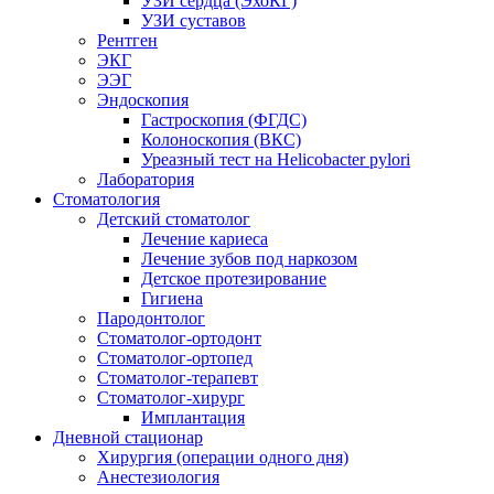
УЗИ сердца (ЭхоКГ)
УЗИ суставов
Рентген
ЭКГ
ЭЭГ
Эндоскопия
Гастроскопия (ФГДС)
Колоноскопия (ВКС)
Уреазный тест на Helicobacter pylori
Лаборатория
Стоматология
Детский стоматолог
Лечение кариеса
Лечение зубов под наркозом
Детское протезирование
Гигиена
Пародонтолог
Стоматолог-ортодонт
Стоматолог-ортопед
Стоматолог-терапевт
Стоматолог-хирург
Имплантация
Дневной стационар
Хирургия (операции одного дня)
Анестезиология