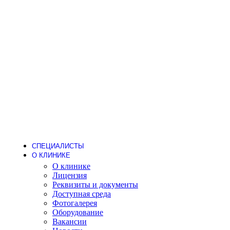
Стоматология
Детский стоматолог
Лечение кариеса
Лечение зубов под наркозом
Детское протезирование
Гигиена
Пародонтолог
Стоматолог-ортодонт
Стоматолог-ортопед
Стоматолог-терапевт
Стоматолог-хирург
Имплантация
Дневной стационар
Хирургия (операции одного дня)
Анестезиология
СПЕЦИАЛИСТЫ
О КЛИНИКЕ
О клинике
Лицензия
Реквизиты и документы
Доступная среда
Фотогалерея
Оборудование
Вакансии