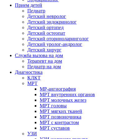
Прием детей
Педиатр
Детский невролог
Детский эндокринолог
Детский ортопед
Детский остеопат
Детский оториноларинголог
Детский уролог-андролог
Детский хирург
Служба вызова на дом
Терапевт на дом
Педиатр на дом
Диагностика
КЛКТ
МРТ
МР-ангиография
МРТ внутренних органов
МРТ молочных желез
МРТ головы
МРТ мягких тканей
МРТ позвоночника
МРТ с контрастом
МРТ суставов
УЗИ