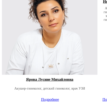
И
А
ги
ги
Ярова Лусине Михайловна
Акушер-гинеколог, детский гинеколог, врач УЗИ
Подробнее
По