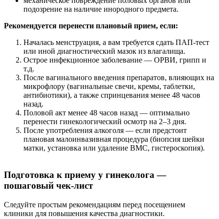
механическое повреждение половых органов или
подозрение на наличие инородного предмета.
Рекомендуется перенести плановый прием, если:
Началась менструация, а вам требуется сдать ПАП-тест
или иной диагностический мазок из влагалища.
Острое инфекционное заболевание — ОРВИ, грипп и
т.д.
После вагинального введения препаратов, влияющих на
микрофлору (вагинальные свечи, кремы, таблетки,
антибиотики), а также спринцевания менее 48 часов
назад.
Половой акт менее 48 часов назад — оптимально
перенести гинекологический осмотр на 2–3 дня.
После употребления алкоголя — если предстоит
плановая малоинвазивная процедура (биопсия шейки
матки, установка или удаление ВМС, гистероскопия).
Подготовка к приему у гинеколога —
пошаговый чек-лист
Следуйте простым рекомендациям перед посещением
клиники для повышения качества диагностики.