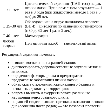
Цитологический скрининг (ПАП-тест) на рак
шейки матки. При нормальном результате — 1
С 21+ лет
раз в 3 года (при жидкостном методе 1 раз в 5
лет) до 29 лет.
Обследование на вирус папилломы человека
С 25–30 лет
(ВПЧ) + цитология по назначению гинеколога
(с 30 до 65 лет 1 раз в 5 лет.).
С 40+ лет
Маммография.
Любой
При наличии жалоб — внеплановый визит.
возраст
Регулярный скрининг поможет:
выявить воспаление на ранней стадии;
диагностировать доброкачественные опухоли матки и
яичников;
определить факторы риска и предотвратить
предраковые заболевания шейки матки;
обнаружить отклонения гормонального баланса и
назначить адекватную коррекцию;
вовремя выявить и скорректировать различные
нарушения менструального цикла;
на ранней стадии выявить признаки патологии тазового
дна (особенно после родов) — это позволит провести