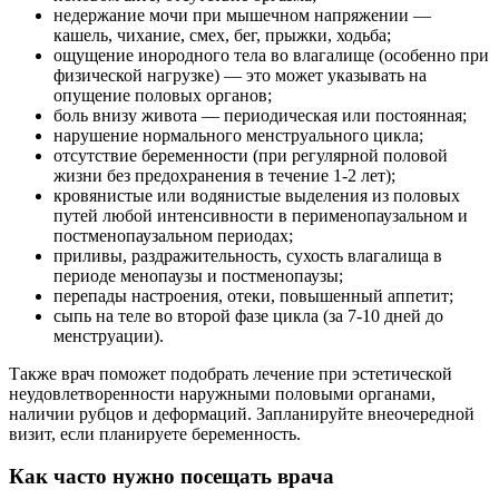
недержание мочи при мышечном напряжении —
кашель, чихание, смех, бег, прыжки, ходьба;
ощущение инородного тела во влагалище (особенно при
физической нагрузке) — это может указывать на
опущение половых органов;
боль внизу живота — периодическая или постоянная;
нарушение нормального менструального цикла;
отсутствие беременности (при регулярной половой
жизни без предохранения в течение 1-2 лет);
кровянистые или водянистые выделения из половых
путей любой интенсивности в перименопаузальном и
постменопаузальном периодах;
приливы, раздражительность, сухость влагалища в
периоде менопаузы и постменопаузы;
перепады настроения, отеки, повышенный аппетит;
сыпь на теле во второй фазе цикла (за 7-10 дней до
менструации).
Также врач поможет подобрать лечение при эстетической
неудовлетворенности наружными половыми органами,
наличии рубцов и деформаций. Запланируйте внеочередной
визит, если планируете беременность.
Как часто нужно посещать врача