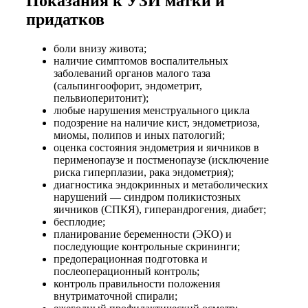
Показания к УЗИ матки и
придатков
боли внизу живота;
наличие симптомов воспалительных
заболеваний органов малого таза
(сальпингоофорит, эндометрит,
пельвиоперитонит);
любые нарушения менструального цикла
подозрение на наличие кист, эндометриоза,
миомы, полипов и иных патологий;
оценка состояния эндометрия и яичников в
перименопаузе и постменопаузе (исключение
риска гиперплазии, рака эндометрия);
диагностика эндокринных и метаболических
нарушений — синдром поликистозных
яичников (СПКЯ), гиперандрогения, диабет;
бесплодие;
планирование беременности (ЭКО) и
последующие контрольные скрининги;
предоперационная подготовка и
послеоперационный контроль;
контроль правильности положения
внутриматочной спирали;