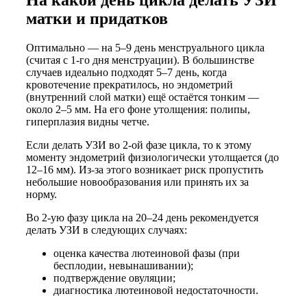
На какой день цикла делать УЗИ
матки и придатков
Оптимально — на 5–9 день менструального цикла
(считая с 1-го дня менструации). В большинстве
случаев идеально подходят 5–7 день, когда
кровотечение прекратилось, но эндометрий
(внутренний слой матки) ещё остаётся тонким —
около 2–5 мм. На его фоне утолщения: полипы,
гиперплазия видны четче.
Если делать УЗИ во 2-ой фазе цикла, то к этому
моменту эндометрий физиологически утолщается (до
12–16 мм). Из-за этого возникает риск пропустить
небольшие новообразования или принять их за
норму.
Во 2-ую фазу цикла на 20–24 день рекомендуется
делать УЗИ в следующих случаях:
оценка качества лютеиновой фазы (при
бесплодии, невынашивании);
подтверждение овуляции;
диагностика лютеиновой недостаточности.