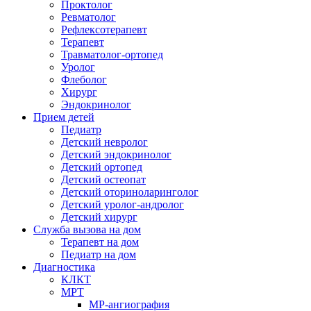
Проктолог
Ревматолог
Рефлексотерапевт
Терапевт
Травматолог-ортопед
Уролог
Флеболог
Хирург
Эндокринолог
Прием детей
Педиатр
Детский невролог
Детский эндокринолог
Детский ортопед
Детский остеопат
Детский оториноларинголог
Детский уролог-андролог
Детский хирург
Служба вызова на дом
Терапевт на дом
Педиатр на дом
Диагностика
КЛКТ
МРТ
МР-ангиография