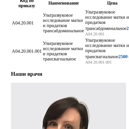
Код по
Наименование
Цена
приказу
Ультразвуковое
Ультразвуковое
исследование матки и
исследование матки
придатков
А04.20.001
и придатков
трансабдоминальное
2
трансабдоминальное
А04.20.001
Ультразвуковое
Ультразвуковое
исследование матки и
исследование матки
придатков
А04.20.001.001
и придатков
трансвагиальное
2500
трансвагиальное
А04.20.001.001
Наши врачи