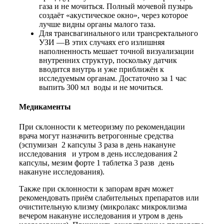
газа и не мочиться. Полный мочевой пузырь
создаёт «акустическое окно», через которое
лучше видны органы малого таза.
Для трансвагинального или трансректального
УЗИ —В этих случаях его излишняя
наполненность мешает точной визуализации
внутренних структур, поскольку датчик
вводится внутрь и уже приближён к
исследуемым органам. Достаточно за 1 час
выпить 300 мл воды и не мочиться.
Медикаменты
При склонности к метеоризму по рекомендации
врача могут назначить ветрогонные средства
(эспумизан 2 капсулы 3 раза в день накануне
исследования и утром в день исследования 2
капсулы, мезим форте 1 таблетка 3 разв день
накануне исследования).
Также при склонности к запорам врач может
рекомендовать приём слабительных препаратов или
очистительную клизму (микролакс микроклизма
вечером накануне исследования и утром в день