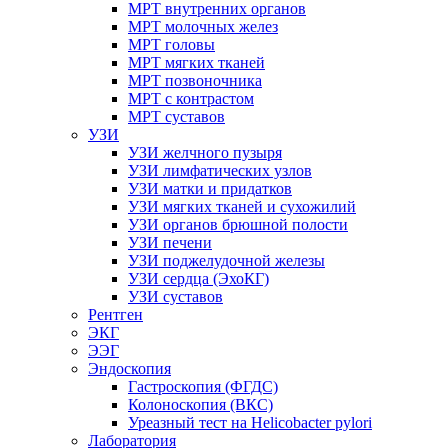
МРТ внутренних органов
МРТ молочных желез
МРТ головы
МРТ мягких тканей
МРТ позвоночника
МРТ с контрастом
МРТ суставов
УЗИ
УЗИ желчного пузыря
УЗИ лимфатических узлов
УЗИ матки и придатков
УЗИ мягких тканей и сухожилий
УЗИ органов брюшной полости
УЗИ печени
УЗИ поджелудочной железы
УЗИ сердца (ЭхоКГ)
УЗИ суставов
Рентген
ЭКГ
ЭЭГ
Эндоскопия
Гастроскопия (ФГДС)
Колоноскопия (ВКС)
Уреазный тест на Helicobacter pylori
Лаборатория