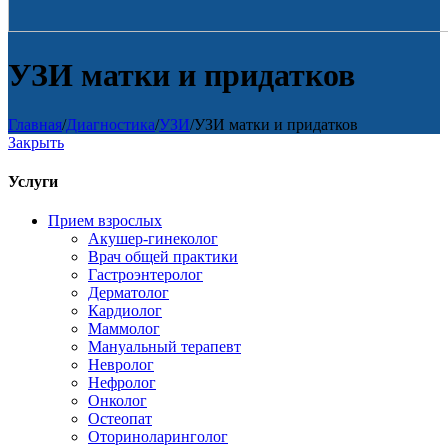
УЗИ матки и придатков
Главная
/
Диагностика
/
УЗИ
/
УЗИ матки и придатков
Закрыть
Услуги
Прием взрослых
Акушер-гинеколог
Врач общей практики
Гастроэнтеролог
Дерматолог
Кардиолог
Маммолог
Мануальный терапевт
Невролог
Нефролог
Онколог
Остеопат
Оториноларинголог