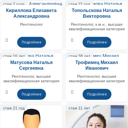
стаж 2 года
стаж 21 год
Кириллова Елизавета
Топольскова Наталья
Александровна
Викторовна
Рентгенолог
Рентгенолог, к.м.н., высшая
квалификационная категория
Подробнее
Подробнее
стаж 16 лет
стаж 38 лет
Матусова Наталья
Трофимец Михаил
Сергеевна
Иванович
Рентгенолог, высшая
Рентгенолог, высшая
квалификационная категория
квалификационная категория
Подробнее
Подробнее
стаж 21 год
стаж 11 лет