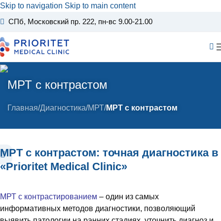
Skip to navigation
Skip to main content
СПб, Московский пр. 222
, пн-вс 9.00-21.00
МРТ с контрастом
Главная
/
Диагностика
/
МРТ
/
МРТ с контрастом
МРТ с контрастом: точная диагностика в
«Prioritet Medical Clinic»
МРТ с контрастированием
– один из самых
информативных методов диагностики, позволяющий
выявить патологии на ранних стадиях, уточнить диагноз и