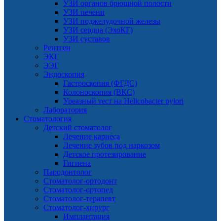
УЗИ органов брюшной полости
УЗИ печени
УЗИ поджелудочной железы
УЗИ сердца (ЭхоКГ)
УЗИ суставов
Рентген
ЭКГ
ЭЭГ
Эндоскопия
Гастроскопия (ФГДС)
Колоноскопия (ВКС)
Уреазный тест на Helicobacter pylori
Лаборатория
Стоматология
Детский стоматолог
Лечение кариеса
Лечение зубов под наркозом
Детское протезирование
Гигиена
Пародонтолог
Стоматолог-ортодонт
Стоматолог-ортопед
Стоматолог-терапевт
Стоматолог-хирург
Имплантация