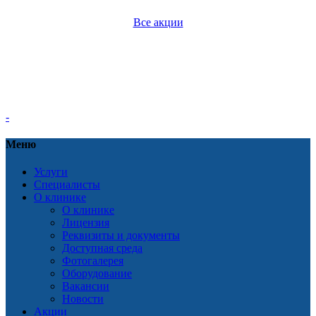
Все акции
-
Меню
Услуги
Специалисты
О клинике
О клинике
Лицензия
Реквизиты и документы
Доступная среда
Фотогалерея
Оборудование
Вакансии
Новости
Акции