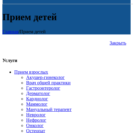
Прием детей
Главная
/
Прием детей
Закрыть
Услуги
Прием взрослых
Акушер-гинеколог
Врач общей практики
Гастроэнтеролог
Дерматолог
Кардиолог
Маммолог
Мануальный терапевт
Невролог
Нефролог
Онколог
Остеопат