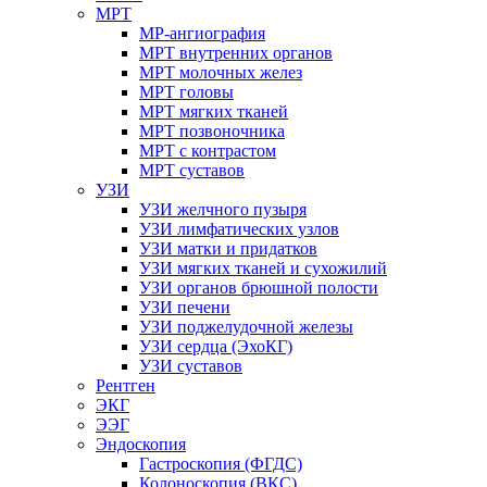
МРТ
МР-ангиография
МРТ внутренних органов
МРТ молочных желез
МРТ головы
МРТ мягких тканей
МРТ позвоночника
МРТ с контрастом
МРТ суставов
УЗИ
УЗИ желчного пузыря
УЗИ лимфатических узлов
УЗИ матки и придатков
УЗИ мягких тканей и сухожилий
УЗИ органов брюшной полости
УЗИ печени
УЗИ поджелудочной железы
УЗИ сердца (ЭхоКГ)
УЗИ суставов
Рентген
ЭКГ
ЭЭГ
Эндоскопия
Гастроскопия (ФГДС)
Колоноскопия (ВКС)