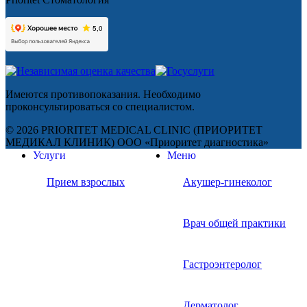
Имеются противопоказания. Необходимо
проконсультироваться со специалистом.
© 2026 PRIORITET MEDICAL CLINIC (ПРИОРИТЕТ
МЕДИКАЛ КЛИНИК) ООО «Приоритет диагностика»
Услуги
Меню
Прием взрослых
Акушер-гинеколог
Врач общей практики
Гастроэнтеролог
Дерматолог