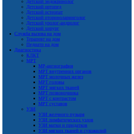
Детский эндокринолог
Детский ортопед
Детский остеопат
Детский оториноларинголог
Детский уролог-андролог
Детский хирург
Служба вызова на дом
Терапевт на дом
Педиатр на дом
Диагностика
КЛКТ
МРТ
МР-ангиография
МРТ внутренних органов
МРТ молочных желез
МРТ головы
МРТ мягких тканей
МРТ позвоночника
МРТ с контрастом
МРТ суставов
УЗИ
УЗИ желчного пузыря
УЗИ лимфатических узлов
УЗИ матки и придатков
УЗИ мягких тканей и сухожилий