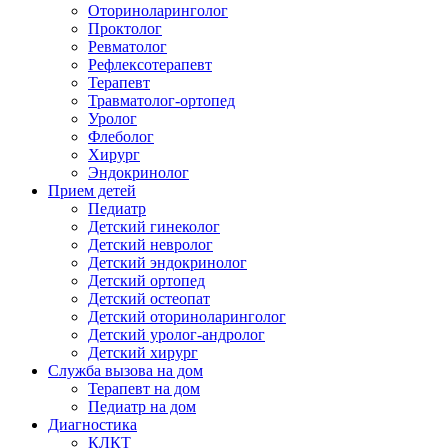
Оториноларинголог
Проктолог
Ревматолог
Рефлексотерапевт
Терапевт
Травматолог-ортопед
Уролог
Флеболог
Хирург
Эндокринолог
Прием детей
Педиатр
Детский гинеколог
Детский невролог
Детский эндокринолог
Детский ортопед
Детский остеопат
Детский оториноларинголог
Детский уролог-андролог
Детский хирург
Служба вызова на дом
Терапевт на дом
Педиатр на дом
Диагностика
КЛКТ