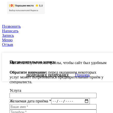
Позвонить
Написать
Запись
Меню
Отзыв
Предварительная запись
Мы используем cookie-файлы, чтобы сайт был удобным
Обратите внимание:
перед оказанием некоторых
Принять
ПОДРОБНЕЕ
ПОДРОБНЕЕ
услуг может потребоваться предварительный приём у
специалиста.
Услуга
Желаемая дата приёма *