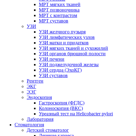
МРТ мягких тканей
МРТ позвоночника
МРТ с контрастом
МРТ суставов
УЗИ
УЗИ желчного пузыря
УЗИ лимфатических узлов
УЗИ матки и придатков
УЗИ мягких тканей и сухожилий
УЗИ органов брюшной полости
УЗИ печени
УЗИ поджелудочной железы
УЗИ сердца (ЭхоКГ)
УЗИ суставов
Рентген
ЭКГ
ЭЭГ
Эндоскопия
Гастроскопия (ФГДС)
Колоноскопия (ВКС)
Уреазный тест на Helicobacter pylori
Лаборатория
Стоматология
Детский стоматолог
Лечение кариеса