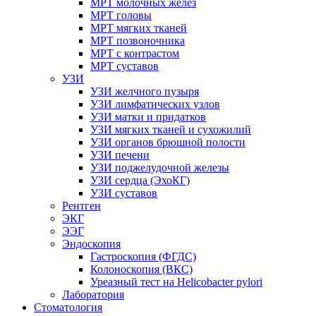
МРТ молочных желез
МРТ головы
МРТ мягких тканей
МРТ позвоночника
МРТ с контрастом
МРТ суставов
УЗИ
УЗИ желчного пузыря
УЗИ лимфатических узлов
УЗИ матки и придатков
УЗИ мягких тканей и сухожилий
УЗИ органов брюшной полости
УЗИ печени
УЗИ поджелудочной железы
УЗИ сердца (ЭхоКГ)
УЗИ суставов
Рентген
ЭКГ
ЭЭГ
Эндоскопия
Гастроскопия (ФГДС)
Колоноскопия (ВКС)
Уреазный тест на Helicobacter pylori
Лаборатория
Стоматология