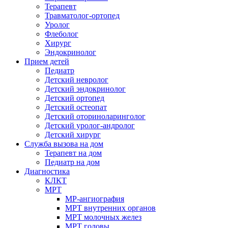
Терапевт
Травматолог-ортопед
Уролог
Флеболог
Хирург
Эндокринолог
Прием детей
Педиатр
Детский невролог
Детский эндокринолог
Детский ортопед
Детский остеопат
Детский оториноларинголог
Детский уролог-андролог
Детский хирург
Служба вызова на дом
Терапевт на дом
Педиатр на дом
Диагностика
КЛКТ
МРТ
МР-ангиография
МРТ внутренних органов
МРТ молочных желез
МРТ головы