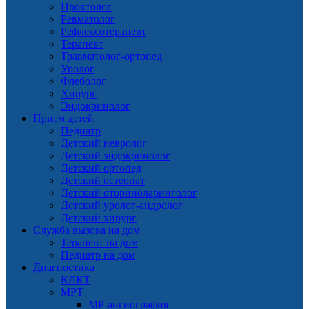
Проктолог
Ревматолог
Рефлексотерапевт
Терапевт
Травматолог-ортопед
Уролог
Флеболог
Хирург
Эндокринолог
Прием детей
Педиатр
Детский невролог
Детский эндокринолог
Детский ортопед
Детский остеопат
Детский оториноларинголог
Детский уролог-андролог
Детский хирург
Служба вызова на дом
Терапевт на дом
Педиатр на дом
Диагностика
КЛКТ
МРТ
МР-ангиография