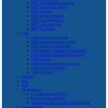
МРТ внутренних органов
МРТ молочных желез
МРТ головы
МРТ мягких тканей
МРТ позвоночника
МРТ с контрастом
МРТ суставов
УЗИ
УЗИ желчного пузыря
УЗИ лимфатических узлов
УЗИ матки и придатков
УЗИ мягких тканей и сухожилий
УЗИ органов брюшной полости
УЗИ печени
УЗИ поджелудочной железы
УЗИ сердца (ЭхоКГ)
УЗИ суставов
Рентген
ЭКГ
ЭЭГ
Эндоскопия
Гастроскопия (ФГДС)
Колоноскопия (ВКС)
Уреазный тест на Helicobacter pylori
Лаборатория