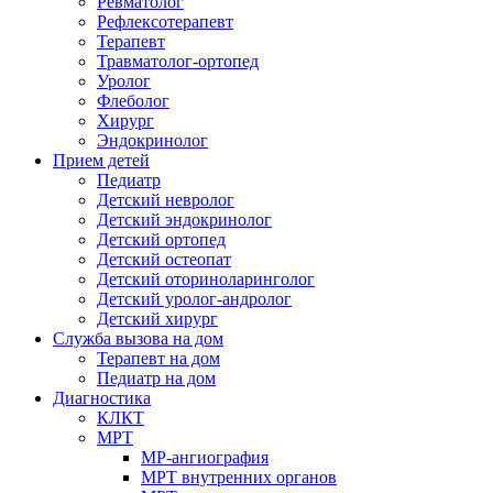
Ревматолог
Рефлексотерапевт
Терапевт
Травматолог-ортопед
Уролог
Флеболог
Хирург
Эндокринолог
Прием детей
Педиатр
Детский невролог
Детский эндокринолог
Детский ортопед
Детский остеопат
Детский оториноларинголог
Детский уролог-андролог
Детский хирург
Служба вызова на дом
Терапевт на дом
Педиатр на дом
Диагностика
КЛКТ
МРТ
МР-ангиография
МРТ внутренних органов