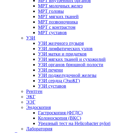
МРТ внутренних органов
МРТ молочных желез
МРТ головы
МРТ мягких тканей
МРТ позвоночника
МРТ с контрастом
МРТ суставов
УЗИ
УЗИ желчного пузыря
УЗИ лимфатических узлов
УЗИ матки и придатков
УЗИ мягких тканей и сухожилий
УЗИ органов брюшной полости
УЗИ печени
УЗИ поджелудочной железы
УЗИ сердца (ЭхоКГ)
УЗИ суставов
Рентген
ЭКГ
ЭЭГ
Эндоскопия
Гастроскопия (ФГДС)
Колоноскопия (ВКС)
Уреазный тест на Helicobacter pylori
Лаборатория