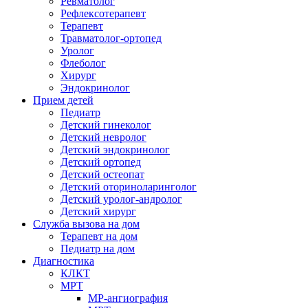
Ревматолог
Рефлексотерапевт
Терапевт
Травматолог-ортопед
Уролог
Флеболог
Хирург
Эндокринолог
Прием детей
Педиатр
Детский гинеколог
Детский невролог
Детский эндокринолог
Детский ортопед
Детский остеопат
Детский оториноларинголог
Детский уролог-андролог
Детский хирург
Служба вызова на дом
Терапевт на дом
Педиатр на дом
Диагностика
КЛКТ
МРТ
МР-ангиография