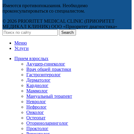
Имеются противопоказания. Необходимо
проконсультироваться со специалистом.
© 2026 PRIORITET MEDICAL CLINIC (ПРИОРИТЕТ
МЕДИКАЛ КЛИНИК) ООО «Приоритет диагностика»
Search
Меню
Услуги
Прием взрослых
Акушер-гинеколог
Врач общей практики
Гастроэнтеролог
Дерматолог
Кардиолог
Маммолог
Мануальный терапевт
Невролог
Нефролог
Онколог
Остеопат
Оториноларинголог
Проктолог
Ревматолог