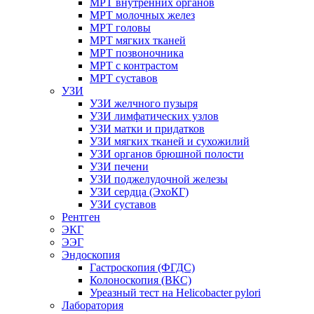
МРТ внутренних органов
МРТ молочных желез
МРТ головы
МРТ мягких тканей
МРТ позвоночника
МРТ с контрастом
МРТ суставов
УЗИ
УЗИ желчного пузыря
УЗИ лимфатических узлов
УЗИ матки и придатков
УЗИ мягких тканей и сухожилий
УЗИ органов брюшной полости
УЗИ печени
УЗИ поджелудочной железы
УЗИ сердца (ЭхоКГ)
УЗИ суставов
Рентген
ЭКГ
ЭЭГ
Эндоскопия
Гастроскопия (ФГДС)
Колоноскопия (ВКС)
Уреазный тест на Helicobacter pylori
Лаборатория