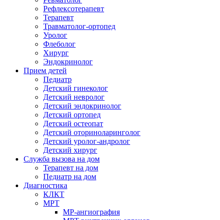
Рефлексотерапевт
Терапевт
Травматолог-ортопед
Уролог
Флеболог
Хирург
Эндокринолог
Прием детей
Педиатр
Детский гинеколог
Детский невролог
Детский эндокринолог
Детский ортопед
Детский остеопат
Детский оториноларинголог
Детский уролог-андролог
Детский хирург
Служба вызова на дом
Терапевт на дом
Педиатр на дом
Диагностика
КЛКТ
МРТ
МР-ангиография