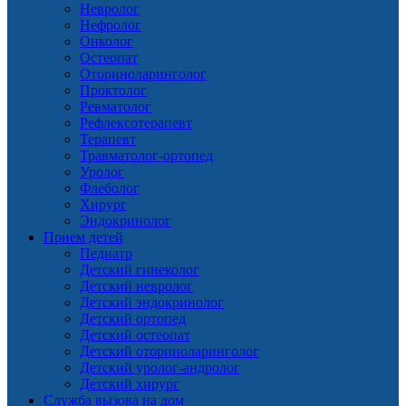
Невролог
Нефролог
Онколог
Остеопат
Оториноларинголог
Проктолог
Ревматолог
Рефлексотерапевт
Терапевт
Травматолог-ортопед
Уролог
Флеболог
Хирург
Эндокринолог
Прием детей
Педиатр
Детский гинеколог
Детский невролог
Детский эндокринолог
Детский ортопед
Детский остеопат
Детский оториноларинголог
Детский уролог-андролог
Детский хирург
Служба вызова на дом