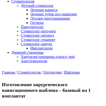
Стоматология
Детский стоматолог
Лечение кариеса
Лечение зубов под наркозом
Детское протезирование
Гигиена
Пародонтолог
Стоматолог-ортодонт
Стоматолог-ортопед
Стоматолог-терапевт
Стоматолог-хирург
Имплантация
Дневной стационар
Хирургия (операции одного дня)
Анестезиология
Главная
/
Стоматология
/
Ортопедия
/
Шаблоны
Изготовление хирургического
навигационного шаблона – базовый на 1
имплантат