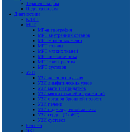
Терапевт на дом
Педиатр на дом
Диагностика
КЛКТ
МРТ
МР-ангиография
МРТ внутренних органов
МРТ молочных желез
МРТ головы
МРТ мягких тканей
МРТ позвоночника
МРТ с контрастом
МРТ суставов
УЗИ
УЗИ желчного пузыря
УЗИ лимфатических узлов
УЗИ матки и придатков
УЗИ мягких тканей и сухожилий
УЗИ органов брюшной полости
УЗИ печени
УЗИ поджелудочной железы
УЗИ сердца (ЭхоКГ)
УЗИ суставов
Рентген
ЭКГ