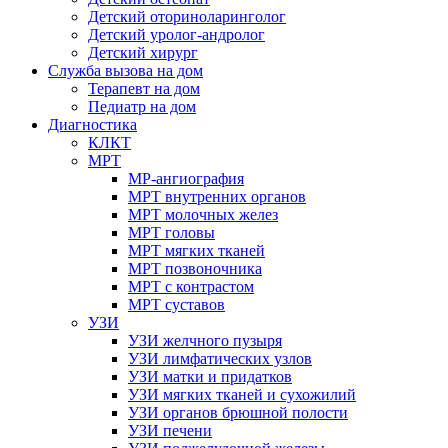
Детский оториноларинголог
Детский уролог-андролог
Детский хирург
Служба вызова на дом
Терапевт на дом
Педиатр на дом
Диагностика
КЛКТ
МРТ
МР-ангиография
МРТ внутренних органов
МРТ молочных желез
МРТ головы
МРТ мягких тканей
МРТ позвоночника
МРТ с контрастом
МРТ суставов
УЗИ
УЗИ желчного пузыря
УЗИ лимфатических узлов
УЗИ матки и придатков
УЗИ мягких тканей и сухожилий
УЗИ органов брюшной полости
УЗИ печени