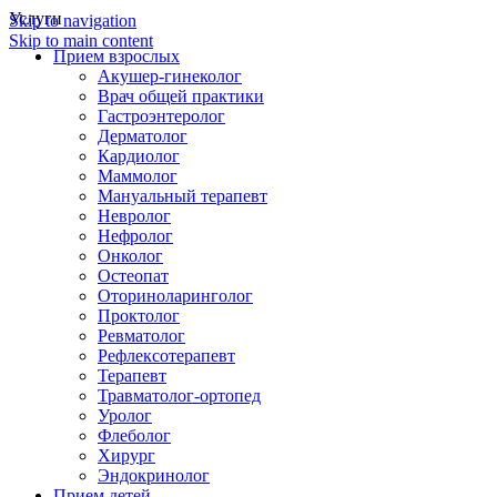
Услуги
Skip to navigation
Skip to main content
Прием взрослых
Акушер-гинеколог
Врач общей практики
Гастроэнтеролог
Дерматолог
Кардиолог
Маммолог
Мануальный терапевт
Невролог
Нефролог
Онколог
Остеопат
Оториноларинголог
Проктолог
Ревматолог
Рефлексотерапевт
Терапевт
Травматолог-ортопед
Уролог
Флеболог
Хирург
Эндокринолог
Прием детей