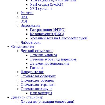
УЗИ поджелудочной железы
УЗИ сердца (ЭхоКГ)
УЗИ суставов
Рентген
ЭКГ
ЭЭГ
Эндоскопия
Гастроскопия (ФГДС)
Колоноскопия (ВКС)
Уреазный тест на Helicobacter pylori
Лаборатория
Стоматология
Детский стоматолог
Лечение кариеса
Лечение зубов под наркозом
Детское протезирование
Гигиена
Пародонтолог
Стоматолог-ортодонт
Стоматолог-ортопед
Стоматолог-терапевт
Стоматолог-хирург
Имплантация
Дневной стационар
Хирургия (операции одного дня)