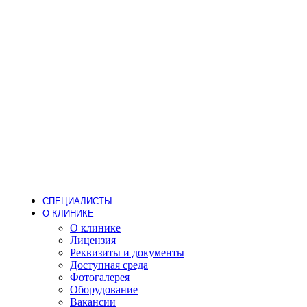
Лаборатория
Стоматология
Детский стоматолог
Лечение кариеса
Лечение зубов под наркозом
Детское протезирование
Гигиена
Пародонтолог
Стоматолог-ортодонт
Стоматолог-ортопед
Стоматолог-терапевт
Стоматолог-хирург
Имплантация
Дневной стационар
Хирургия (операции одного дня)
Анестезиология
СПЕЦИАЛИСТЫ
О КЛИНИКЕ
О клинике
Лицензия
Реквизиты и документы
Доступная среда
Фотогалерея
Оборудование
Вакансии