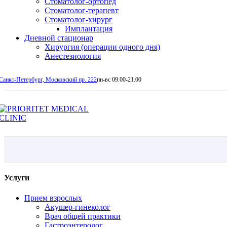
Стоматолог-ортопед
Стоматолог-терапевт
Стоматолог-хирург
Имплантация
Дневной стационар
Хирургия (операции одного дня)
Анестезиология
Санкт-Петербург, Московский пр. 222
пн-вс 09.00-21.00
Услуги
Прием взрослых
Акушер-гинеколог
Врач общей практики
Гастроэнтеролог