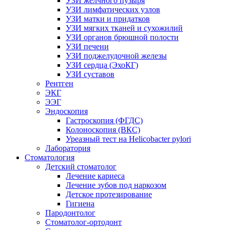
УЗИ желчного пузыря
УЗИ лимфатических узлов
УЗИ матки и придатков
УЗИ мягких тканей и сухожилий
УЗИ органов брюшной полости
УЗИ печени
УЗИ поджелудочной железы
УЗИ сердца (ЭхоКГ)
УЗИ суставов
Рентген
ЭКГ
ЭЭГ
Эндоскопия
Гастроскопия (ФГДС)
Колоноскопия (ВКС)
Уреазный тест на Helicobacter pylori
Лаборатория
Стоматология
Детский стоматолог
Лечение кариеса
Лечение зубов под наркозом
Детское протезирование
Гигиена
Пародонтолог
Стоматолог-ортодонт