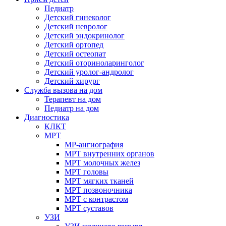
Педиатр
Детский гинеколог
Детский невролог
Детский эндокринолог
Детский ортопед
Детский остеопат
Детский оториноларинголог
Детский уролог-андролог
Детский хирург
Служба вызова на дом
Терапевт на дом
Педиатр на дом
Диагностика
КЛКТ
МРТ
МР-ангиография
МРТ внутренних органов
МРТ молочных желез
МРТ головы
МРТ мягких тканей
МРТ позвоночника
МРТ с контрастом
МРТ суставов
УЗИ