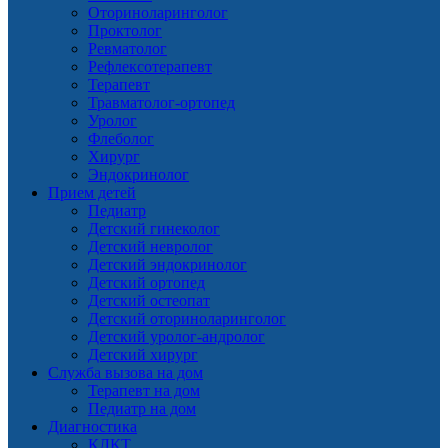
Оториноларинголог
Проктолог
Ревматолог
Рефлексотерапевт
Терапевт
Травматолог-ортопед
Уролог
Флеболог
Хирург
Эндокринолог
Прием детей
Педиатр
Детский гинеколог
Детский невролог
Детский эндокринолог
Детский ортопед
Детский остеопат
Детский оториноларинголог
Детский уролог-андролог
Детский хирург
Служба вызова на дом
Терапевт на дом
Педиатр на дом
Диагностика
КЛКТ