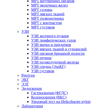
МРТ внутренних органов
МРТ молочных желез
МРТ головы
МРТ мягких тканей
МРТ позвоночника
МРТ с контрастом
МРТ суставов
УЗИ
УЗИ желчного пузыря
УЗИ лимфатических узлов
УЗИ матки и придатков
УЗИ мягких тканей и сухожилий
УЗИ органов брюшной полости
УЗИ печени
УЗИ поджелудочной железы
УЗИ сердца (ЭхоКГ)
УЗИ суставов
Рентген
ЭКГ
ЭЭГ
Эндоскопия
Гастроскопия (ФГДС)
Колоноскопия (ВКС)
Уреазный тест на Helicobacter pylori
Лаборатория