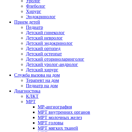
Уролог
Флеболог
Хирург
Эндокринолог
Прием детей
Педиатр
Детский гинеколог
Детский невролог
Детский эндокринолог
Детский ортопед
Детский остеопат
Детский оториноларинголог
Детский уролог-андролог
Детский хирург
Служба вызова на дом
Терапевт на дом
Педиатр на дом
Диагностика
КЛКТ
МРТ
МР-ангиография
МРТ внутренних органов
МРТ молочных желез
МРТ головы
МРТ мягких тканей