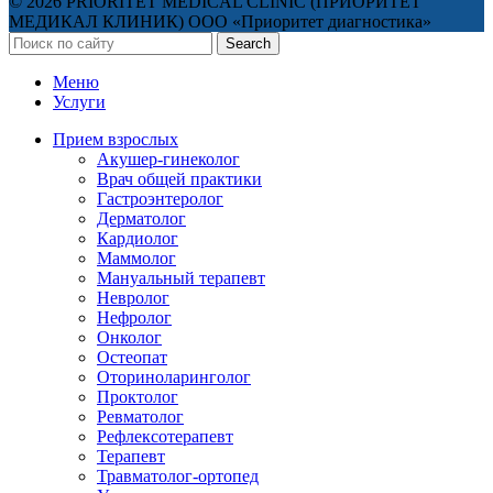
© 2026 PRIORITET MEDICAL CLINIC (ПРИОРИТЕТ
МЕДИКАЛ КЛИНИК) ООО «Приоритет диагностика»
Search
Меню
Услуги
Прием взрослых
Акушер-гинеколог
Врач общей практики
Гастроэнтеролог
Дерматолог
Кардиолог
Маммолог
Мануальный терапевт
Невролог
Нефролог
Онколог
Остеопат
Оториноларинголог
Проктолог
Ревматолог
Рефлексотерапевт
Терапевт
Травматолог-ортопед