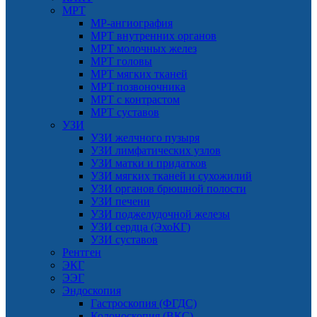
МРТ
МР-ангиография
МРТ внутренних органов
МРТ молочных желез
МРТ головы
МРТ мягких тканей
МРТ позвоночника
МРТ с контрастом
МРТ суставов
УЗИ
УЗИ желчного пузыря
УЗИ лимфатических узлов
УЗИ матки и придатков
УЗИ мягких тканей и сухожилий
УЗИ органов брюшной полости
УЗИ печени
УЗИ поджелудочной железы
УЗИ сердца (ЭхоКГ)
УЗИ суставов
Рентген
ЭКГ
ЭЭГ
Эндоскопия
Гастроскопия (ФГДС)
Колоноскопия (ВКС)