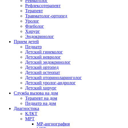
Ревматолог
Рефлексотерапевт
Терапевт
Травматолог-ортопед
Уролог
Флеболог
Хирург
Эндокринолог
Прием детей
Педиатр
Детский гинеколог
Детский невролог
Детский эндокринолог
Детский ортопед
Детский остеопат
Детский оториноларинголог
Детский уролог-андролог
Детский хирург
Служба вызова на дом
Терапевт на дом
Педиатр на дом
Диагностика
КЛКТ
МРТ
МР-ангиография