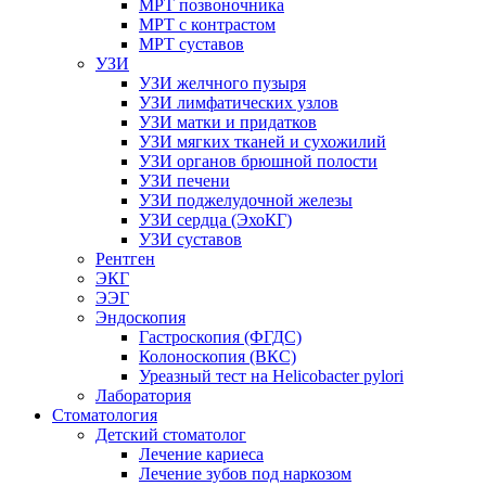
МРТ позвоночника
МРТ с контрастом
МРТ суставов
УЗИ
УЗИ желчного пузыря
УЗИ лимфатических узлов
УЗИ матки и придатков
УЗИ мягких тканей и сухожилий
УЗИ органов брюшной полости
УЗИ печени
УЗИ поджелудочной железы
УЗИ сердца (ЭхоКГ)
УЗИ суставов
Рентген
ЭКГ
ЭЭГ
Эндоскопия
Гастроскопия (ФГДС)
Колоноскопия (ВКС)
Уреазный тест на Helicobacter pylori
Лаборатория
Стоматология
Детский стоматолог
Лечение кариеса
Лечение зубов под наркозом