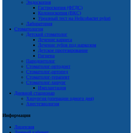
Эндоскопия
Гастроскопия (ФГДС)
Колоноскопия (ВКС)
Уреазный тест на Helicobacter pylori
Лаборатория
Стоматология
Детский стоматолог
Лечение кариеса
Лечение зубов под наркозом
Детское протезирование
Гигиена
Пародонтолог
Стоматолог-ортодонт
Стоматолог-ортопед
Стоматолог-терапевт
Стоматолог-хирург
Имплантация
Дневной стационар
Хирургия (операции одного дня)
Анестезиология
Информация
Лицензия
Личный кабинет