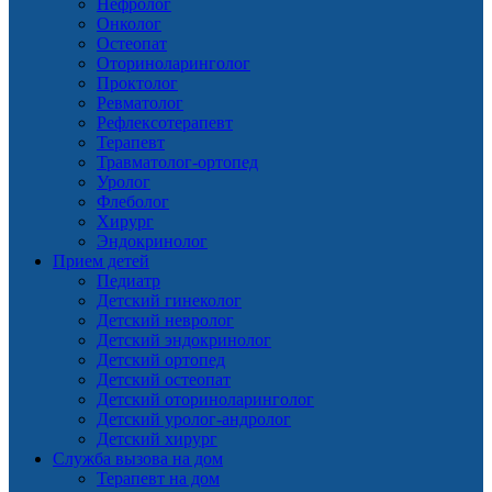
Нефролог
Онколог
Остеопат
Оториноларинголог
Проктолог
Ревматолог
Рефлексотерапевт
Терапевт
Травматолог-ортопед
Уролог
Флеболог
Хирург
Эндокринолог
Прием детей
Педиатр
Детский гинеколог
Детский невролог
Детский эндокринолог
Детский ортопед
Детский остеопат
Детский оториноларинголог
Детский уролог-андролог
Детский хирург
Служба вызова на дом
Терапевт на дом