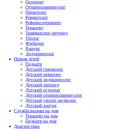
Остеопат
Оториноларинголог
Проктолог
Ревматолог
Рефлексотерапевт
Терапевт
Травматолог-ортопед
Уролог
Флеболог
Хирург
Эндокринолог
Прием детей
Педиатр
Детский гинеколог
Детский невролог
Детский эндокринолог
Детский ортопед
Детский остеопат
Детский оториноларинголог
Детский уролог-андролог
Детский хирург
Служба вызова на дом
Терапевт на дом
Педиатр на дом
Диагностика