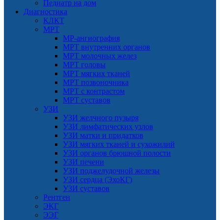
Педиатр на дом
Диагностика
КЛКТ
МРТ
МР-ангиография
МРТ внутренних органов
МРТ молочных желез
МРТ головы
МРТ мягких тканей
МРТ позвоночника
МРТ с контрастом
МРТ суставов
УЗИ
УЗИ желчного пузыря
УЗИ лимфатических узлов
УЗИ матки и придатков
УЗИ мягких тканей и сухожилий
УЗИ органов брюшной полости
УЗИ печени
УЗИ поджелудочной железы
УЗИ сердца (ЭхоКГ)
УЗИ суставов
Рентген
ЭКГ
ЭЭГ