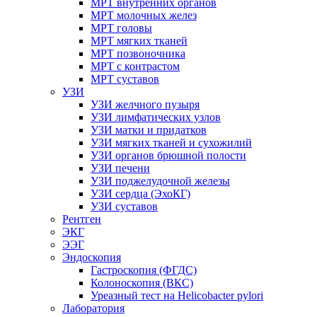
МРТ внутренних органов
МРТ молочных желез
МРТ головы
МРТ мягких тканей
МРТ позвоночника
МРТ с контрастом
МРТ суставов
УЗИ
УЗИ желчного пузыря
УЗИ лимфатических узлов
УЗИ матки и придатков
УЗИ мягких тканей и сухожилий
УЗИ органов брюшной полости
УЗИ печени
УЗИ поджелудочной железы
УЗИ сердца (ЭхоКГ)
УЗИ суставов
Рентген
ЭКГ
ЭЭГ
Эндоскопия
Гастроскопия (ФГДС)
Колоноскопия (ВКС)
Уреазный тест на Helicobacter pylori
Лаборатория