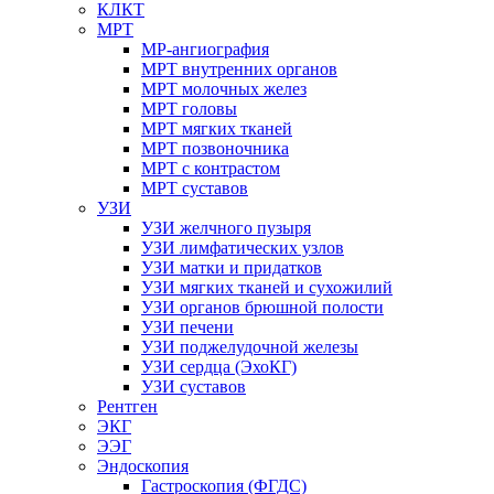
КЛКТ
МРТ
МР-ангиография
МРТ внутренних органов
МРТ молочных желез
МРТ головы
МРТ мягких тканей
МРТ позвоночника
МРТ с контрастом
МРТ суставов
УЗИ
УЗИ желчного пузыря
УЗИ лимфатических узлов
УЗИ матки и придатков
УЗИ мягких тканей и сухожилий
УЗИ органов брюшной полости
УЗИ печени
УЗИ поджелудочной железы
УЗИ сердца (ЭхоКГ)
УЗИ суставов
Рентген
ЭКГ
ЭЭГ
Эндоскопия
Гастроскопия (ФГДС)