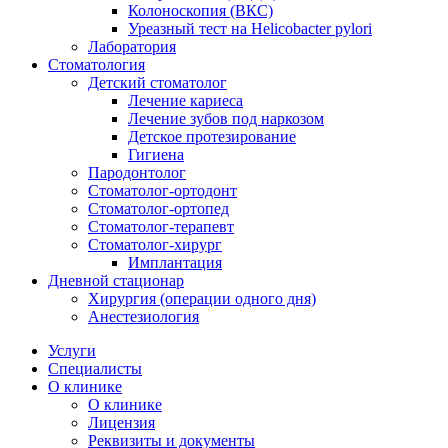
Колоноскопия (ВКС)
Уреазный тест на Helicobacter pylori
Лаборатория
Стоматология
Детский стоматолог
Лечение кариеса
Лечение зубов под наркозом
Детское протезирование
Гигиена
Пародонтолог
Стоматолог-ортодонт
Стоматолог-ортопед
Стоматолог-терапевт
Стоматолог-хирург
Имплантация
Дневной стационар
Хирургия (операции одного дня)
Анестезиология
Услуги
Специалисты
О клинике
О клинике
Лицензия
Реквизиты и документы