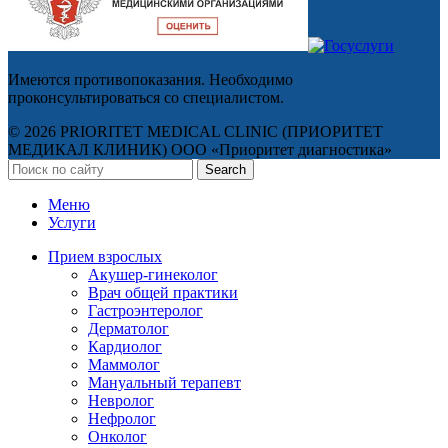
Имеются противопоказания. Необходимо
проконсультироваться со специалистом.
© 2026 PRIORITET MEDICAL CLINIC (ПРИОРИТЕТ
МЕДИКАЛ КЛИНИК) ООО «Приоритет диагностика»
Search
Меню
Услуги
Прием взрослых
Акушер-гинеколог
Врач общей практики
Гастроэнтеролог
Дерматолог
Кардиолог
Маммолог
Мануальный терапевт
Невролог
Нефролог
Онколог