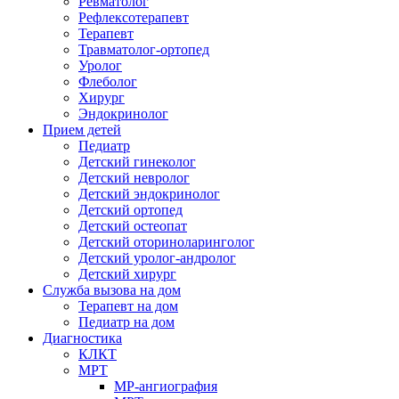
Ревматолог
Рефлексотерапевт
Терапевт
Травматолог-ортопед
Уролог
Флеболог
Хирург
Эндокринолог
Прием детей
Педиатр
Детский гинеколог
Детский невролог
Детский эндокринолог
Детский ортопед
Детский остеопат
Детский оториноларинголог
Детский уролог-андролог
Детский хирург
Служба вызова на дом
Терапевт на дом
Педиатр на дом
Диагностика
КЛКТ
МРТ
МР-ангиография