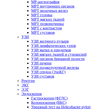
МР-ангиография
МРТ внутренних органов
МРТ молочных желез
МРТ головы
МРТ мягких тканей
МРТ позвоночника
МРТ с контрастом
МРТ суставов
УЗИ
УЗИ желчного пузыря
УЗИ лимфатических узлов
УЗИ матки и придатков
УЗИ мягких тканей и сухожилий
УЗИ органов брюшной полости
УЗИ печени
УЗИ поджелудочной железы
УЗИ сердца (ЭхоКГ)
УЗИ суставов
Рентген
ЭКГ
ЭЭГ
Эндоскопия
Гастроскопия (ФГДС)
Колоноскопия (ВКС)
Уреазный тест на Helicobacter pylori