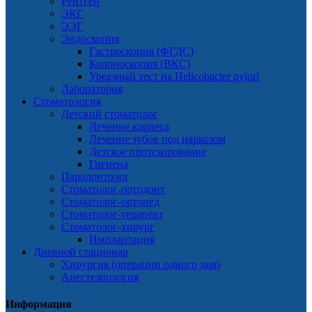
Рентген
ЭКГ
ЭЭГ
Эндоскопия
Гастроскопия (ФГДС)
Колоноскопия (ВКС)
Уреазный тест на Helicobacter pylori
Лаборатория
Стоматология
Детский стоматолог
Лечение кариеса
Лечение зубов под наркозом
Детское протезирование
Гигиена
Пародонтолог
Стоматолог-ортодонт
Стоматолог-ортопед
Стоматолог-терапевт
Стоматолог-хирург
Имплантация
Дневной стационар
Хирургия (операции одного дня)
Анестезиология
Информация