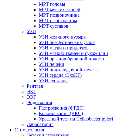
МРТ головы
МРТ мягких тканей
МРТ позвоночника
МРТ с контрастом
МРТ суставов
УЗИ
УЗИ желчного пузыря
УЗИ лимфатических узлов
УЗИ матки и придатков
УЗИ мягких тканей и сухожилий
УЗИ органов брюшной полости
УЗИ печени
УЗИ поджелудочной железы
УЗИ сердца (ЭхоКГ)
УЗИ суставов
Рентген
ЭКГ
ЭЭГ
Эндоскопия
Гастроскопия (ФГДС)
Колоноскопия (ВКС)
Уреазный тест на Helicobacter pylori
Лаборатория
Стоматология
Детский стоматолог