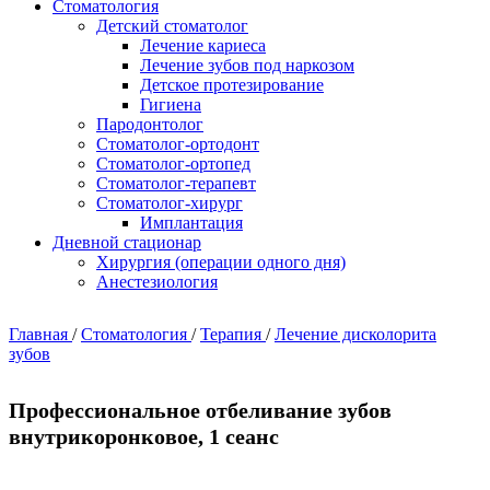
Стоматология
Детский стоматолог
Лечение кариеса
Лечение зубов под наркозом
Детское протезирование
Гигиена
Пародонтолог
Стоматолог-ортодонт
Стоматолог-ортопед
Стоматолог-терапевт
Стоматолог-хирург
Имплантация
Дневной стационар
Хирургия (операции одного дня)
Анестезиология
Главная
/
Стоматология
/
Терапия
/
Лечение дисколорита
зубов
Профессиональное отбеливание зубов
внутрикоронковое, 1 сеанс