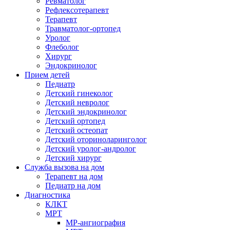
Ревматолог
Рефлексотерапевт
Терапевт
Травматолог-ортопед
Уролог
Флеболог
Хирург
Эндокринолог
Прием детей
Педиатр
Детский гинеколог
Детский невролог
Детский эндокринолог
Детский ортопед
Детский остеопат
Детский оториноларинголог
Детский уролог-андролог
Детский хирург
Служба вызова на дом
Терапевт на дом
Педиатр на дом
Диагностика
КЛКТ
МРТ
МР-ангиография