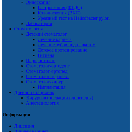
Эндоскопия
Гастроскопия (ФГДС)
Колоноскопия (ВКС)
Уреазный тест на Helicobacter pylori
Лаборатория
Стоматология
Детский стоматолог
Лечение кариеса
Лечение зубов под наркозом
Детское протезирование
Гигиена
Пародонтолог
Стоматолог-ортодонт
Стоматолог-ортопед
Стоматолог-терапевт
Стоматолог-хирург
Имплантация
Дневной стационар
Хирургия (операции одного дня)
Анестезиология
Информация
Лицензия
Личный кабинет