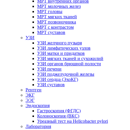
МРТ внутренних органов
МРТ молочных желез
МРТ головы
МРТ мягких тканей
МРТ позвоночника
МРТ с контрастом
МРТ суставов
УЗИ
УЗИ желчного пузыря
УЗИ лимфатических узлов
УЗИ матки и придатков
УЗИ мягких тканей и сухожилий
УЗИ органов брюшной полости
УЗИ печени
УЗИ поджелудочной железы
УЗИ сердца (ЭхоКГ)
УЗИ суставов
Рентген
ЭКГ
ЭЭГ
Эндоскопия
Гастроскопия (ФГДС)
Колоноскопия (ВКС)
Уреазный тест на Helicobacter pylori
Лаборатория