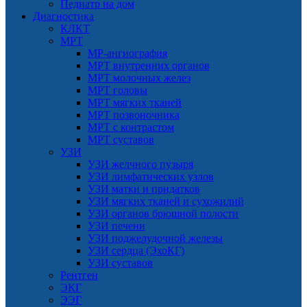
Педиатр на дом
Диагностика
КЛКТ
МРТ
МР-ангиография
МРТ внутренних органов
МРТ молочных желез
МРТ головы
МРТ мягких тканей
МРТ позвоночника
МРТ с контрастом
МРТ суставов
УЗИ
УЗИ желчного пузыря
УЗИ лимфатических узлов
УЗИ матки и придатков
УЗИ мягких тканей и сухожилий
УЗИ органов брюшной полости
УЗИ печени
УЗИ поджелудочной железы
УЗИ сердца (ЭхоКГ)
УЗИ суставов
Рентген
ЭКГ
ЭЭГ