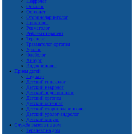
Нефролог
Онколог
Остеопат
Оториноларинголог
Проктолог
Ревматолог
Рефлексотерапевт
Терапевт
Травматолог-ортопед
Уролог
Флеболог
Хирург
Эндокринолог
Прием детей
Педиатр
Детский гинеколог
Детский невролог
Детский эндокринолог
Детский ортопед
Детский остеопат
Детский оториноларинголог
Детский уролог-андролог
Детский хирург
Служба вызова на дом
Терапевт на дом