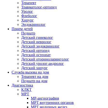
Терапевт
Травматолог-ортопед
Уролог
Флеболог
Хирург
Эндокринолог
Прием детей
Педиатр
Детский гинеколог
Детский невролог
Детский эндокринолог
Детский ортопед
Детский остеопат
Детский оториноларинголог
Детский уролог-андролог
Детский хирург
Служба вызова на дом
Терапевт на дом
Педиатр на дом
Диагностика
КЛКТ
МРТ
МР-ангиография
МРТ внутренних органов
МРТ молочных желез