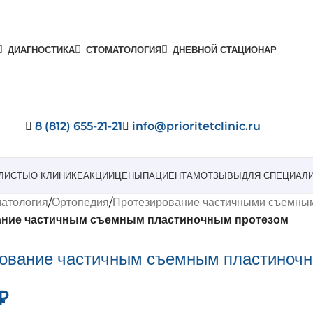
ДИАГНОСТИКА
СТОМАТОЛОГИЯ
ДНЕВНОЙ СТАЦИОНАР
8 (812) 655-21-21
info@prioritetclinic.ru
ЛИСТЫ
О КЛИНИКЕ
АКЦИИ
ЦЕНЫ
ПАЦИЕНТАМ
ОТЗЫВЫ
ДЛЯ СПЕЦИАЛ
атология
/
Ортопедия
/
Протезирование частичными съемны
ание частичным съемным пластиночным протезом
ование частичным съемным пластиночн
₽