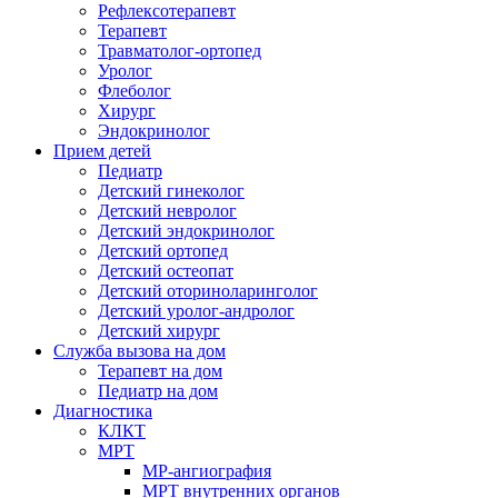
Рефлексотерапевт
Терапевт
Травматолог-ортопед
Уролог
Флеболог
Хирург
Эндокринолог
Прием детей
Педиатр
Детский гинеколог
Детский невролог
Детский эндокринолог
Детский ортопед
Детский остеопат
Детский оториноларинголог
Детский уролог-андролог
Детский хирург
Служба вызова на дом
Терапевт на дом
Педиатр на дом
Диагностика
КЛКТ
МРТ
МР-ангиография
МРТ внутренних органов