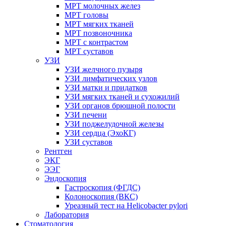
МРТ молочных желез
МРТ головы
МРТ мягких тканей
МРТ позвоночника
МРТ с контрастом
МРТ суставов
УЗИ
УЗИ желчного пузыря
УЗИ лимфатических узлов
УЗИ матки и придатков
УЗИ мягких тканей и сухожилий
УЗИ органов брюшной полости
УЗИ печени
УЗИ поджелудочной железы
УЗИ сердца (ЭхоКГ)
УЗИ суставов
Рентген
ЭКГ
ЭЭГ
Эндоскопия
Гастроскопия (ФГДС)
Колоноскопия (ВКС)
Уреазный тест на Helicobacter pylori
Лаборатория
Стоматология