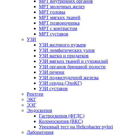
МРТ внутренних органов
МРТ молочных желез
МРТ головы
МРТ мягких тканей
МРТ позвоночника
МРТ с контрастом
МРТ суставов
УЗИ
УЗИ желчного пузыря
УЗИ лимфатических узлов
УЗИ матки и придатков
УЗИ мягких тканей и сухожилий
УЗИ органов брюшной полости
УЗИ печени
УЗИ поджелудочной железы
УЗИ сердца (ЭхоКГ)
УЗИ суставов
Рентген
ЭКГ
ЭЭГ
Эндоскопия
Гастроскопия (ФГДС)
Колоноскопия (ВКС)
Уреазный тест на Helicobacter pylori
Лаборатория