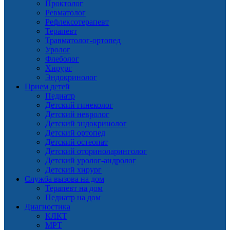
Проктолог
Ревматолог
Рефлексотерапевт
Терапевт
Травматолог-ортопед
Уролог
Флеболог
Хирург
Эндокринолог
Прием детей
Педиатр
Детский гинеколог
Детский невролог
Детский эндокринолог
Детский ортопед
Детский остеопат
Детский оториноларинголог
Детский уролог-андролог
Детский хирург
Служба вызова на дом
Терапевт на дом
Педиатр на дом
Диагностика
КЛКТ
МРТ