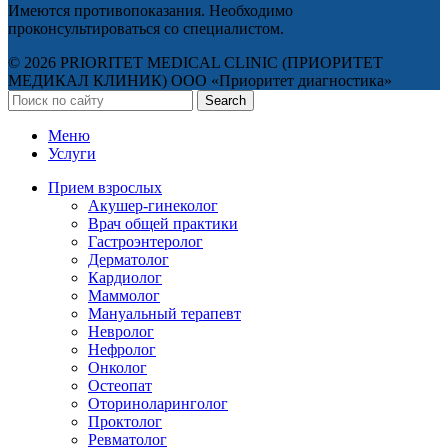
Имеются противопоказания. Необходимо
проконсультироваться со специалистом.
© 2026 PRIORITET MEDICAL CLINIC (ПРИОРИТЕТ
МЕДИКАЛ КЛИНИК) ООО «Приоритет диагностика»
Search
Меню
Услуги
Прием взрослых
Акушер-гинеколог
Врач общей практики
Гастроэнтеролог
Дерматолог
Кардиолог
Маммолог
Мануальный терапевт
Невролог
Нефролог
Онколог
Остеопат
Оториноларинголог
Проктолог
Ревматолог