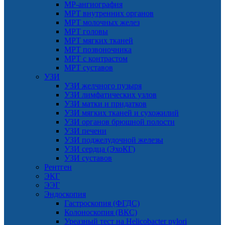
МР-ангиография
МРТ внутренних органов
МРТ молочных желез
МРТ головы
МРТ мягких тканей
МРТ позвоночника
МРТ с контрастом
МРТ суставов
УЗИ
УЗИ желчного пузыря
УЗИ лимфатических узлов
УЗИ матки и придатков
УЗИ мягких тканей и сухожилий
УЗИ органов брюшной полости
УЗИ печени
УЗИ поджелудочной железы
УЗИ сердца (ЭхоКГ)
УЗИ суставов
Рентген
ЭКГ
ЭЭГ
Эндоскопия
Гастроскопия (ФГДС)
Колоноскопия (ВКС)
Уреазный тест на Helicobacter pylori