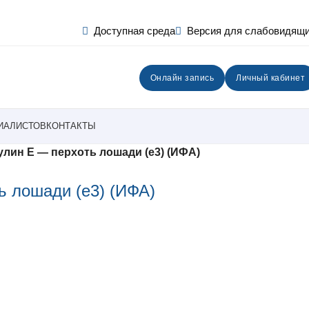
Доступная среда
Версия для слабовидящ
Онлайн запись
Личный кабинет
ИАЛИСТОВ
КОНТАКТЫ
ин Е — перхоть лошади (е3) (ИФА)
 лошади (е3) (ИФА)