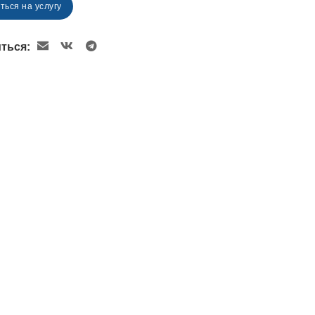
ться на услугу
ться: