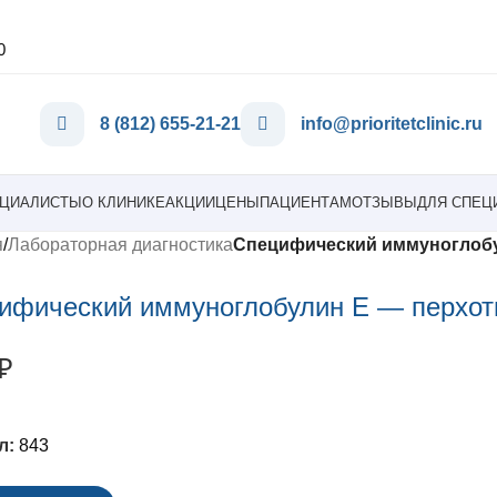
0
8 (812) 655-21-21
info@prioritetclinic.ru
ЦИАЛИСТЫ
О КЛИНИКЕ
АКЦИИ
ЦЕНЫ
ПАЦИЕНТАМ
ОТЗЫВЫ
ДЛЯ СПЕЦ
я
/
Лабораторная диагностика
Специфический иммуноглобул
ифический иммуноглобулин Е — перхоть
₽
л:
843