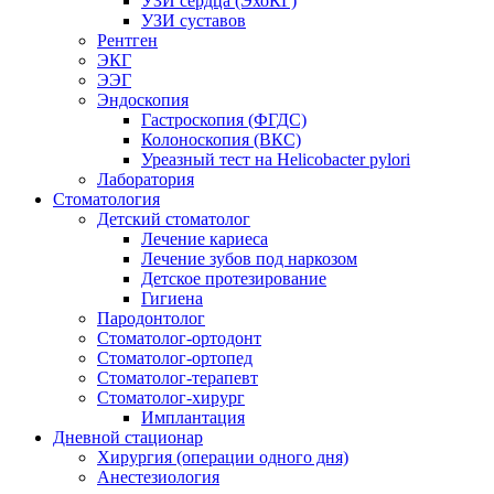
УЗИ сердца (ЭхоКГ)
УЗИ суставов
Рентген
ЭКГ
ЭЭГ
Эндоскопия
Гастроскопия (ФГДС)
Колоноскопия (ВКС)
Уреазный тест на Helicobacter pylori
Лаборатория
Стоматология
Детский стоматолог
Лечение кариеса
Лечение зубов под наркозом
Детское протезирование
Гигиена
Пародонтолог
Стоматолог-ортодонт
Стоматолог-ортопед
Стоматолог-терапевт
Стоматолог-хирург
Имплантация
Дневной стационар
Хирургия (операции одного дня)
Анестезиология