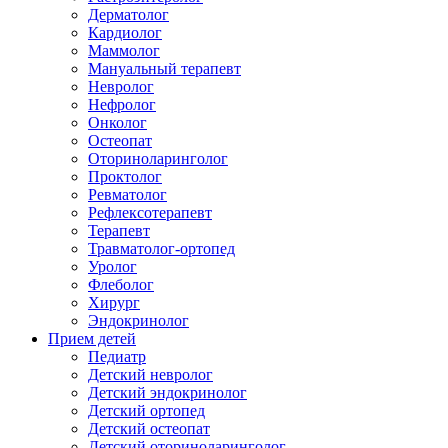
Дерматолог
Кардиолог
Маммолог
Мануальный терапевт
Невролог
Нефролог
Онколог
Остеопат
Оториноларинголог
Проктолог
Ревматолог
Рефлексотерапевт
Терапевт
Травматолог-ортопед
Уролог
Флеболог
Хирург
Эндокринолог
Прием детей
Педиатр
Детский невролог
Детский эндокринолог
Детский ортопед
Детский остеопат
Детский оториноларинголог