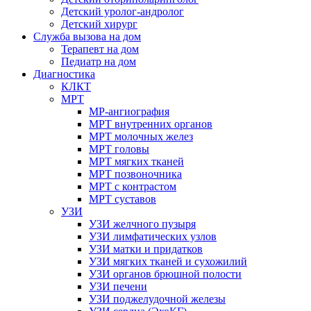
Детский уролог-андролог
Детский хирург
Служба вызова на дом
Терапевт на дом
Педиатр на дом
Диагностика
КЛКТ
МРТ
МР-ангиография
МРТ внутренних органов
МРТ молочных желез
МРТ головы
МРТ мягких тканей
МРТ позвоночника
МРТ с контрастом
МРТ суставов
УЗИ
УЗИ желчного пузыря
УЗИ лимфатических узлов
УЗИ матки и придатков
УЗИ мягких тканей и сухожилий
УЗИ органов брюшной полости
УЗИ печени
УЗИ поджелудочной железы