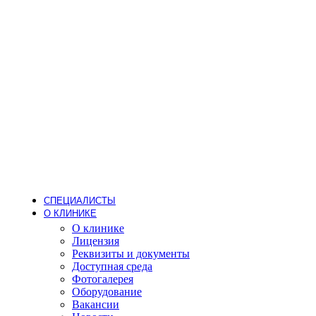
Стоматология
Детский стоматолог
Лечение кариеса
Лечение зубов под наркозом
Детское протезирование
Гигиена
Пародонтолог
Стоматолог-ортодонт
Стоматолог-ортопед
Стоматолог-терапевт
Стоматолог-хирург
Имплантация
Дневной стационар
Хирургия (операции одного дня)
Анестезиология
СПЕЦИАЛИСТЫ
О КЛИНИКЕ
О клинике
Лицензия
Реквизиты и документы
Доступная среда
Фотогалерея
Оборудование
Вакансии