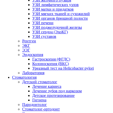
УЗИ желчного пузыря
УЗИ лимфатических узлов
УЗИ матки и придатков
УЗИ мягких тканей и сухожилий
УЗИ органов брюшной полости
УЗИ печени
УЗИ поджелудочной железы
УЗИ сердца (ЭхоКГ)
УЗИ суставов
Рентген
ЭКГ
ЭЭГ
Эндоскопия
Гастроскопия (ФГДС)
Колоноскопия (ВКС)
Уреазный тест на Helicobacter pylori
Лаборатория
Стоматология
Детский стоматолог
Лечение кариеса
Лечение зубов под наркозом
Детское протезирование
Гигиена
Пародонтолог
Стоматолог-ортодонт