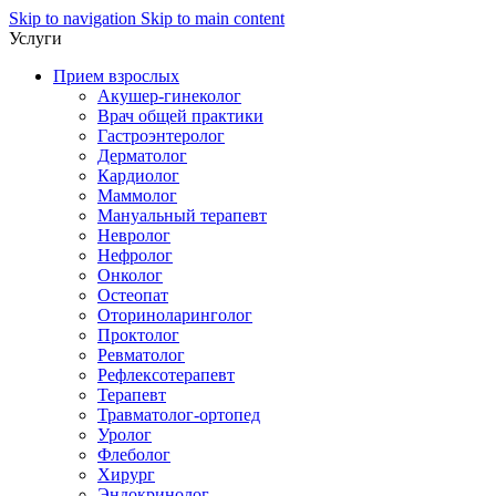
Skip to navigation
Skip to main content
Услуги
Прием взрослых
Акушер-гинеколог
Врач общей практики
Гастроэнтеролог
Дерматолог
Кардиолог
Маммолог
Мануальный терапевт
Невролог
Нефролог
Онколог
Остеопат
Оториноларинголог
Проктолог
Ревматолог
Рефлексотерапевт
Терапевт
Травматолог-ортопед
Уролог
Флеболог
Хирург
Эндокринолог