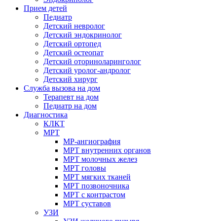
Прием детей
Педиатр
Детский невролог
Детский эндокринолог
Детский ортопед
Детский остеопат
Детский оториноларинголог
Детский уролог-андролог
Детский хирург
Служба вызова на дом
Терапевт на дом
Педиатр на дом
Диагностика
КЛКТ
МРТ
МР-ангиография
МРТ внутренних органов
МРТ молочных желез
МРТ головы
МРТ мягких тканей
МРТ позвоночника
МРТ с контрастом
МРТ суставов
УЗИ