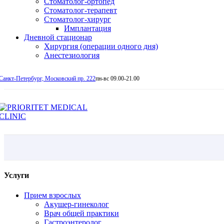
Стоматолог-ортопед
Стоматолог-терапевт
Стоматолог-хирург
Имплантация
Дневной стационар
Хирургия (операции одного дня)
Анестезиология
Санкт-Петербург, Московский пр. 222
пн-вс 09.00-21.00
Услуги
Прием взрослых
Акушер-гинеколог
Врач общей практики
Гастроэнтеролог