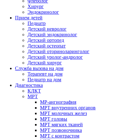
Флеболог
Хирург
Эндокринолог
Прием детей
Педиатр
Детский невролог
Детский эндокринолог
Детский ортопед
Детский остеопат
Детский оториноларинголог
Детский уролог-андролог
Детский хирург
Служба вызова на дом
Терапевт на дом
Педиатр на дом
Диагностика
КЛКТ
МРТ
МР-ангиография
МРТ внутренних органов
МРТ молочных желез
МРТ головы
МРТ мягких тканей
МРТ позвоночника
МРТ с контрастом