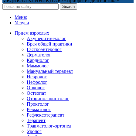
МЕДИКАЛ КЛИНИК) ООО «Приоритет диагностика»
Search
Меню
Услуги
Прием взрослых
Акушер-гинеколог
Врач общей практики
Гастроэнтеролог
Дерматолог
Кардиолог
Маммолог
Мануальный терапевт
Невролог
Нефролог
Онколог
Остеопат
Оториноларинголог
Проктолог
Ревматолог
Рефлексотерапевт
Терапевт
Травматолог-ортопед
Уролог