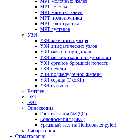
МРТ молочных желез
МРТ головы
МРТ мягких тканей
МРТ позвоночника
МРТ с контрастом
МРТ суставов
УЗИ
УЗИ желчного пузыря
УЗИ лимфатических узлов
УЗИ матки и придатков
УЗИ мягких тканей и сухожилий
УЗИ органов брюшной полости
УЗИ печени
УЗИ поджелудочной железы
УЗИ сердца (ЭхоКГ)
УЗИ суставов
Рентген
ЭКГ
ЭЭГ
Эндоскопия
Гастроскопия (ФГДС)
Колоноскопия (ВКС)
Уреазный тест на Helicobacter pylori
Лаборатория
Стоматология