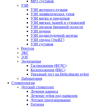
МРТ суставов
УЗИ
УЗИ желчного пузыря
УЗИ лимфатических узлов
УЗИ матки и придатков
УЗИ мягких тканей и сухожилий
УЗИ органов брюшной полости
УЗИ печени
УЗИ поджелудочной железы
УЗИ сердца (ЭхоКГ)
УЗИ суставов
Рентген
ЭКГ
ЭЭГ
Эндоскопия
Гастроскопия (ФГДС)
Колоноскопия (ВКС)
Уреазный тест на Helicobacter pylori
Лаборатория
Стоматология
Детский стоматолог
Лечение кариеса
Лечение зубов под наркозом
Детское протезирование
Гигиена