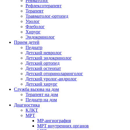
Ревматолог
Рефлексотерапевт
Терапевт
Травматолог-ортопед
Уролог
Флеболог
Хирург
Эндокринолог
Прием детей
Педиатр
Детский невролог
Детский эндокринолог
Детский ортопед
Детский остеопат
Детский оториноларинголог
Детский уролог-андролог
Детский хирург
Служба вызова на дом
Терапевт на дом
Педиатр на дом
Диагностика
КЛКТ
МРТ
МР-ангиография
МРТ внутренних органов