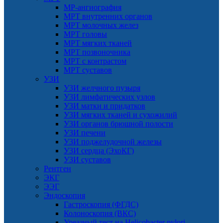
МР-ангиография
МРТ внутренних органов
МРТ молочных желез
МРТ головы
МРТ мягких тканей
МРТ позвоночника
МРТ с контрастом
МРТ суставов
УЗИ
УЗИ желчного пузыря
УЗИ лимфатических узлов
УЗИ матки и придатков
УЗИ мягких тканей и сухожилий
УЗИ органов брюшной полости
УЗИ печени
УЗИ поджелудочной железы
УЗИ сердца (ЭхоКГ)
УЗИ суставов
Рентген
ЭКГ
ЭЭГ
Эндоскопия
Гастроскопия (ФГДС)
Колоноскопия (ВКС)
Уреазный тест на Helicobacter pylori