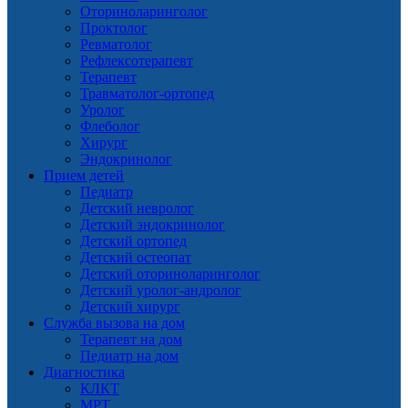
Оториноларинголог
Проктолог
Ревматолог
Рефлексотерапевт
Терапевт
Травматолог-ортопед
Уролог
Флеболог
Хирург
Эндокринолог
Прием детей
Педиатр
Детский невролог
Детский эндокринолог
Детский ортопед
Детский остеопат
Детский оториноларинголог
Детский уролог-андролог
Детский хирург
Служба вызова на дом
Терапевт на дом
Педиатр на дом
Диагностика
КЛКТ
МРТ