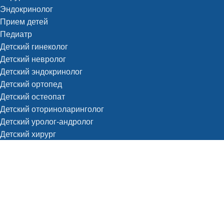
Эндокринолог
Прием детей
Педиатр
Детский гинеколог
Детский невролог
Детский эндокринолог
Детский ортопед
Детский остеопат
Детский оториноларинголог
Детский уролог-андролог
Детский хирург
Служба вызова на дом
Терапевт на дом
Педиатр на дом
Диагностика
КЛКТ
МРТ
МР-ангиография