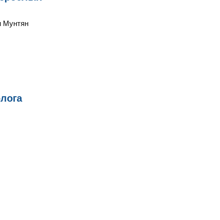
и Мунтян
лога