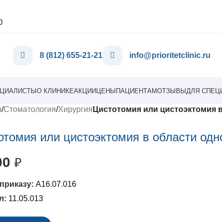
0
8 (812) 655-21-21
info@prioritetclinic.ru
ЦИАЛИСТЫ
О КЛИНИКЕ
АКЦИИ
ЦЕНЫ
ПАЦИЕНТАМ
ОТЗЫВЫ
ДЛЯ СПЕЦ
я
/
Стоматология
/
Хирургия
Цистотомия или цистоэктомия в
отомия или цистоэктомия в области одно
00
₽
А16.07.016
л:
11.05.013