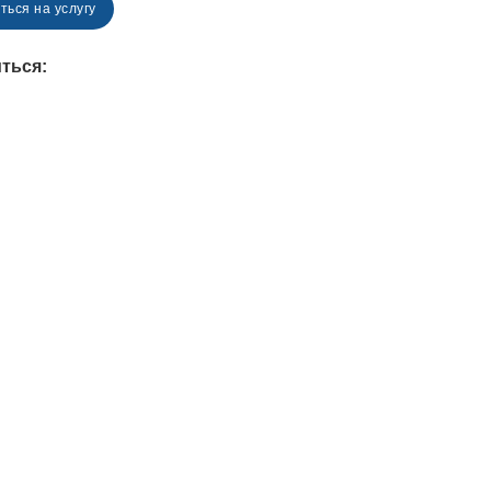
ться на услугу
ться: