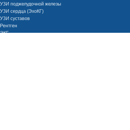
УЗИ поджелудочной железы
УЗИ сердца (ЭхоКГ)
УЗИ суставов
Рентген
ЭКГ
ЭЭГ
Эндоскопия
Гастроскопия (ФГДС)
Колоноскопия (ВКС)
Уреазный тест на Helicobacter pylori
Лаборатория
Стоматология
Детский стоматолог
Лечение кариеса
Лечение зубов под наркозом
Детское протезирование
Гигиена
Пародонтолог