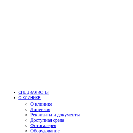
Уреазный тест на Helicobacter pylori
Лаборатория
Стоматология
Детский стоматолог
Лечение кариеса
Лечение зубов под наркозом
Детское протезирование
Гигиена
Пародонтолог
Стоматолог-ортодонт
Стоматолог-ортопед
Стоматолог-терапевт
Стоматолог-хирург
Имплантация
Дневной стационар
Хирургия (операции одного дня)
Анестезиология
СПЕЦИАЛИСТЫ
О КЛИНИКЕ
О клинике
Лицензия
Реквизиты и документы
Доступная среда
Фотогалерея
Оборудование