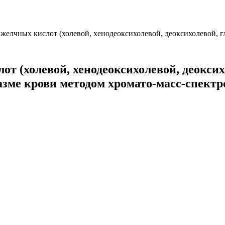
желчных кислот (холевой, хенодеоксихолевой, деоксихолевой, гл
т (холевой, хенодеоксихолевой, деоксих
лазме крови методом хромато-масс-спект