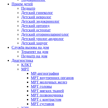
Прием детей
Педиатр
Детский гинеколог
Детский невролог
Детский эндокринолог
Детский ортопед
Детский остеопат
Детский оториноларинголог
Детский уролог-андролог
Детский хирург
Служба вызова на дом
Терапевт на дом
Педиатр на дом
Диагностика
КЛКТ
МРТ
МР-ангиография
МРТ внутренних органов
МРТ молочных желез
МРТ головы
МРТ мягких тканей
МРТ позвоночника
МРТ с контрастом
МРТ суставов