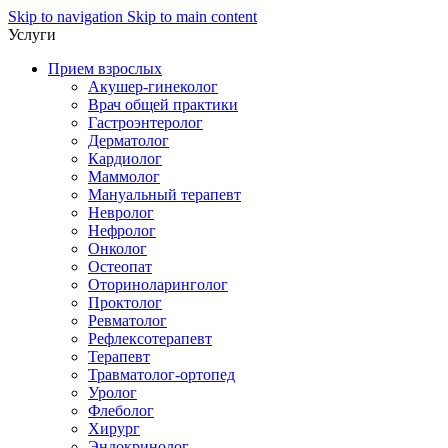
Skip to navigation
Skip to main content
Услуги
Прием взрослых
Акушер-гинеколог
Врач общей практики
Гастроэнтеролог
Дерматолог
Кардиолог
Маммолог
Мануальный терапевт
Невролог
Нефролог
Онколог
Остеопат
Оториноларинголог
Проктолог
Ревматолог
Рефлексотерапевт
Терапевт
Травматолог-ортопед
Уролог
Флеболог
Хирург
Эндокринолог