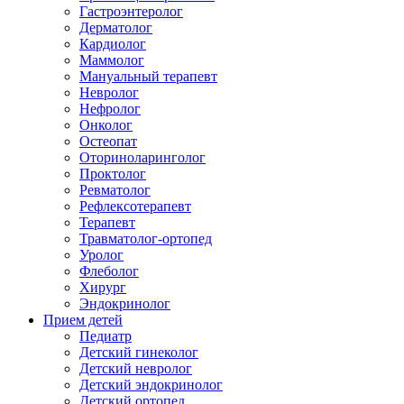
Гастроэнтеролог
Дерматолог
Кардиолог
Маммолог
Мануальный терапевт
Невролог
Нефролог
Онколог
Остеопат
Оториноларинголог
Проктолог
Ревматолог
Рефлексотерапевт
Терапевт
Травматолог-ортопед
Уролог
Флеболог
Хирург
Эндокринолог
Прием детей
Педиатр
Детский гинеколог
Детский невролог
Детский эндокринолог
Детский ортопед