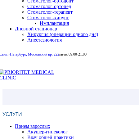
Стоматолог-ортодонт
Стоматолог-ортопед
Стоматолог-терапевт
Стоматолог-хирург
Имплантация
Дневной стационар
Хирургия (операции одного дня)
Анестезиология
Санкт-Петербург, Московский пр. 222
пн-вс 09.00-21.00
УСЛУГИ
Прием взрослых
Акушер-гинеколог
Врач общей практики