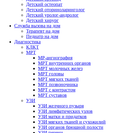
Детский остеопат
Детский оториноларинголог
Детский уролог-андролог
Детский хирург
Служба вызова на дом
Терапевт на дом
Педиатр на дом
Диагностика
КЛКТ
МРТ
МР-ангиография
МРТ внутренних органов
МРТ молочных желез
МРТ головы
МРТ мягких тканей
МРТ позвоночника
МРТ с контрастом
МРТ суставов
УЗИ
УЗИ желчного пузыря
УЗИ лимфатических узлов
УЗИ матки и придатков
УЗИ мягких тканей и сухожилий
УЗИ органов брюшной полости
УЗИ печени