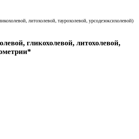
икохолевой, литохолевой, таурохолевой, урсодезоксихолевой)
олевой, гликохолевой, литохолевой,
рометрии*