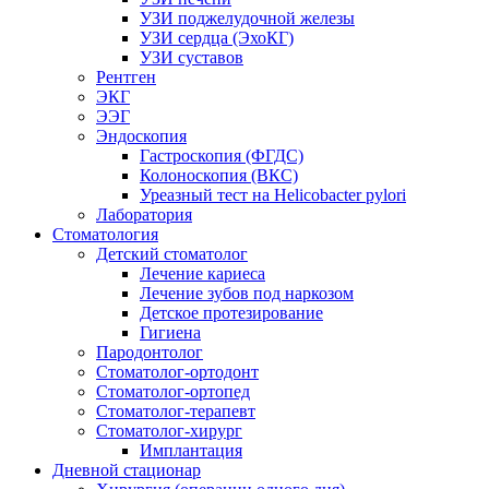
УЗИ поджелудочной железы
УЗИ сердца (ЭхоКГ)
УЗИ суставов
Рентген
ЭКГ
ЭЭГ
Эндоскопия
Гастроскопия (ФГДС)
Колоноскопия (ВКС)
Уреазный тест на Helicobacter pylori
Лаборатория
Стоматология
Детский стоматолог
Лечение кариеса
Лечение зубов под наркозом
Детское протезирование
Гигиена
Пародонтолог
Стоматолог-ортодонт
Стоматолог-ортопед
Стоматолог-терапевт
Стоматолог-хирург
Имплантация
Дневной стационар