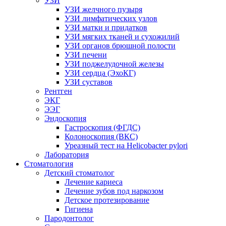
УЗИ
УЗИ желчного пузыря
УЗИ лимфатических узлов
УЗИ матки и придатков
УЗИ мягких тканей и сухожилий
УЗИ органов брюшной полости
УЗИ печени
УЗИ поджелудочной железы
УЗИ сердца (ЭхоКГ)
УЗИ суставов
Рентген
ЭКГ
ЭЭГ
Эндоскопия
Гастроскопия (ФГДС)
Колоноскопия (ВКС)
Уреазный тест на Helicobacter pylori
Лаборатория
Стоматология
Детский стоматолог
Лечение кариеса
Лечение зубов под наркозом
Детское протезирование
Гигиена
Пародонтолог