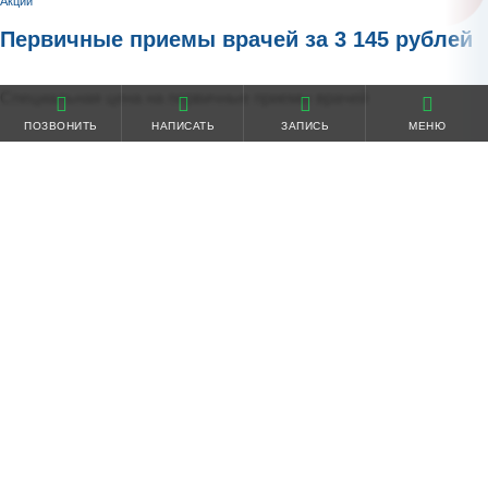
Акции
Первичные приемы врачей за 3 145 рублей
Специальная цена на первичные приемы врачей
ПОЗВОНИТЬ
НАПИСАТЬ
ЗАПИСЬ
МЕНЮ
Подробнее
Акции
Минус 15% на прием ведущего
травматолога-ортопеда
Первичный приём травматолога О. Е. Чумакова за 4 250 рублей
Подробнее
Все акции