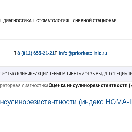
ДИАГНОСТИКА
СТОМАТОЛОГИЯ
ДНЕВНОЙ СТАЦИОНАР
8 (812) 655-21-21
info@prioritetclinic.ru
ЛИСТЫ
О КЛИНИКЕ
АКЦИИ
ЦЕНЫ
ПАЦИЕНТАМ
ОТЗЫВЫ
ДЛЯ СПЕЦИАЛ
раторная диагностика
Оценка инсулинорезистентности (
нсулинорезистентности (индекс HOMA-I