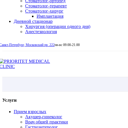
Стоматолог-ортопед
Стоматолог-терапевт
Стоматолог-хирург
Имплантация
Дневной стационар
Хирургия (операции одного дня)
Анестезиология
Санкт-Петербург, Московский пр. 222
пн-вс 09.00-21.00
Услуги
Прием взрослых
Акушер-гинеколог
Врач общей практики
Гастроэнтеролог