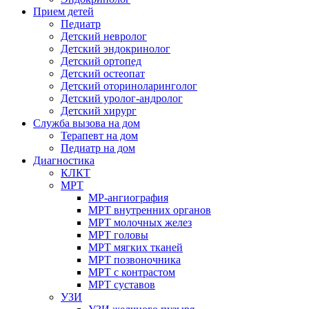
Прием детей
Педиатр
Детский невролог
Детский эндокринолог
Детский ортопед
Детский остеопат
Детский оториноларинголог
Детский уролог-андролог
Детский хирург
Служба вызова на дом
Терапевт на дом
Педиатр на дом
Диагностика
КЛКТ
МРТ
МР-ангиография
МРТ внутренних органов
МРТ молочных желез
МРТ головы
МРТ мягких тканей
МРТ позвоночника
МРТ с контрастом
МРТ суставов
УЗИ