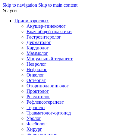
Skip to navigation
Skip to main content
Услуги
Прием взрослых
Акушер-гинеколог
Врач общей практики
Гастроэнтеролог
Дерматолог
Кардиолог
Маммолог
Мануальный терапевт
Невролог
Нефролог
Онколог
Остеопат
Оториноларинголог
Проктолог
Ревматолог
Рефлексотерапевт
Терапевт
Травматолог-ортопед
Уролог
Флеболог
Хирург
Эндокринолог