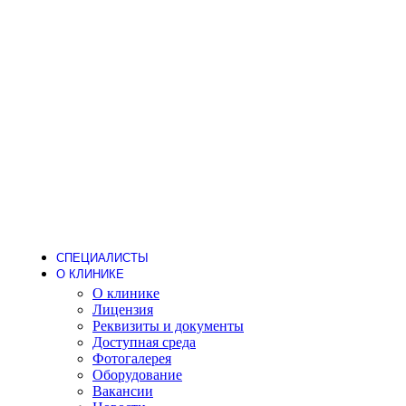
Стоматология
Детский стоматолог
Лечение кариеса
Лечение зубов под наркозом
Детское протезирование
Гигиена
Пародонтолог
Стоматолог-ортодонт
Стоматолог-ортопед
Стоматолог-терапевт
Стоматолог-хирург
Имплантация
Дневной стационар
Хирургия (операции одного дня)
Анестезиология
СПЕЦИАЛИСТЫ
О КЛИНИКЕ
О клинике
Лицензия
Реквизиты и документы
Доступная среда
Фотогалерея
Оборудование
Вакансии