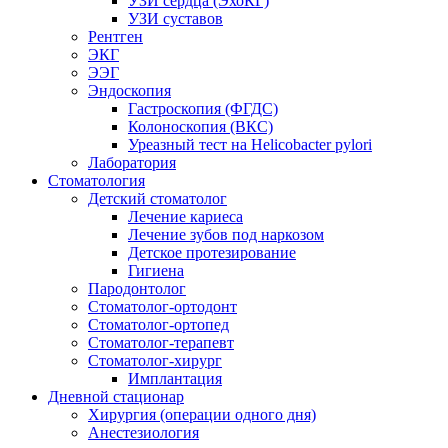
УЗИ сердца (ЭхоКГ)
УЗИ суставов
Рентген
ЭКГ
ЭЭГ
Эндоскопия
Гастроскопия (ФГДС)
Колоноскопия (ВКС)
Уреазный тест на Helicobacter pylori
Лаборатория
Стоматология
Детский стоматолог
Лечение кариеса
Лечение зубов под наркозом
Детское протезирование
Гигиена
Пародонтолог
Стоматолог-ортодонт
Стоматолог-ортопед
Стоматолог-терапевт
Стоматолог-хирург
Имплантация
Дневной стационар
Хирургия (операции одного дня)
Анестезиология