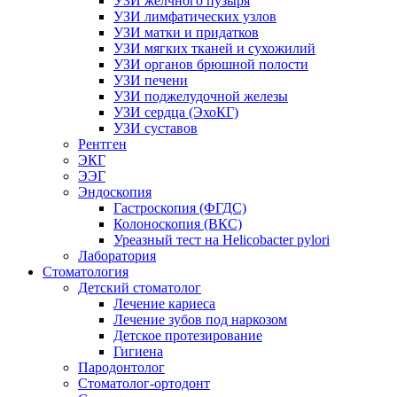
УЗИ желчного пузыря
УЗИ лимфатических узлов
УЗИ матки и придатков
УЗИ мягких тканей и сухожилий
УЗИ органов брюшной полости
УЗИ печени
УЗИ поджелудочной железы
УЗИ сердца (ЭхоКГ)
УЗИ суставов
Рентген
ЭКГ
ЭЭГ
Эндоскопия
Гастроскопия (ФГДС)
Колоноскопия (ВКС)
Уреазный тест на Helicobacter pylori
Лаборатория
Стоматология
Детский стоматолог
Лечение кариеса
Лечение зубов под наркозом
Детское протезирование
Гигиена
Пародонтолог
Стоматолог-ортодонт