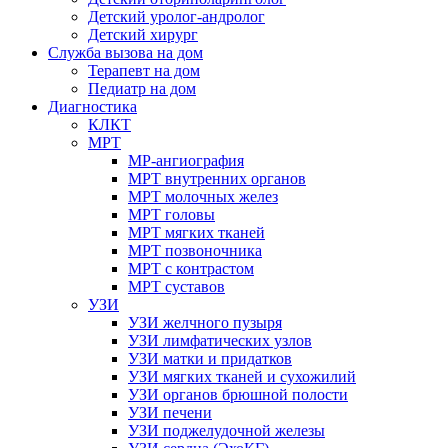
Детский уролог-андролог
Детский хирург
Служба вызова на дом
Терапевт на дом
Педиатр на дом
Диагностика
КЛКТ
МРТ
МР-ангиография
МРТ внутренних органов
МРТ молочных желез
МРТ головы
МРТ мягких тканей
МРТ позвоночника
МРТ с контрастом
МРТ суставов
УЗИ
УЗИ желчного пузыря
УЗИ лимфатических узлов
УЗИ матки и придатков
УЗИ мягких тканей и сухожилий
УЗИ органов брюшной полости
УЗИ печени
УЗИ поджелудочной железы