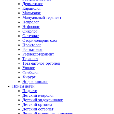
Дерматолог
Кардиолог
Маммолог
Мануальный терапевт
Невролог
Нефролог
Онколог
Остеопат
Оториноларинголог
Проктолог
Ревматолог
Рефлексотерапевт
Терапевт
Травматолог-ортопед
Уролог
Флеболог
Хирург
Эндокринолог
Прием детей
Педиатр
Детский невролог
Детский эндокринолог
Детский ортопед
Детский остеопат
Детский оториноларинголог