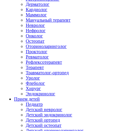
Дерматолог
Кардиолог
Маммолог
Мануальный терапевт
Невролог
Нефролог
Онколог
Остеопат
Оториноларинголог
Проктолог
Ревматолог
Рефлексотерапевт
Терапевт
Травматолог-ортопед
Уролог
Флеболог
Хирург
Эндокринолог
Прием детей
Педиатр
Детский невролог
Детский эндокринолог
Детский ортопед
Детский остеопат
Детский оториноларинголог