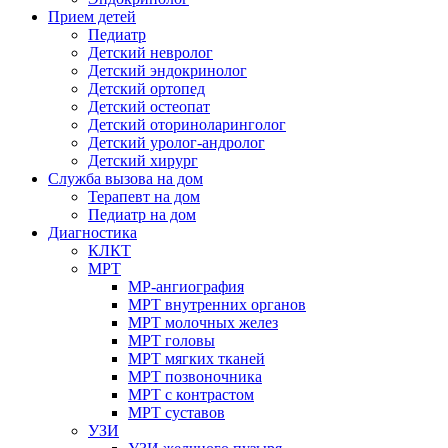
Прием детей
Педиатр
Детский невролог
Детский эндокринолог
Детский ортопед
Детский остеопат
Детский оториноларинголог
Детский уролог-андролог
Детский хирург
Служба вызова на дом
Терапевт на дом
Педиатр на дом
Диагностика
КЛКТ
МРТ
МР-ангиография
МРТ внутренних органов
МРТ молочных желез
МРТ головы
МРТ мягких тканей
МРТ позвоночника
МРТ с контрастом
МРТ суставов
УЗИ