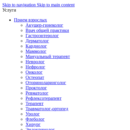
Skip to navigation
Skip to main content
Услуги
Прием взрослых
Акушер-гинеколог
Врач общей практики
Гастроэнтеролог
Дерматолог
Кардиолог
Маммолог
Мануальный терапевт
Невролог
Нефролог
Онколог
Остеопат
Оториноларинголог
Проктолог
Ревматолог
Рефлексотерапевт
Терапевт
Травматолог-ортопед
Уролог
Флеболог
Хирург
Эндокринолог