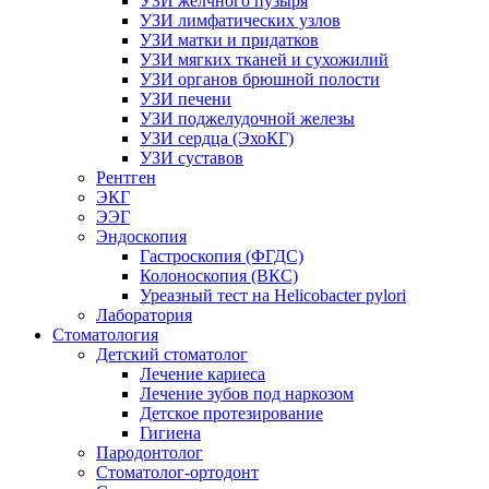
УЗИ желчного пузыря
УЗИ лимфатических узлов
УЗИ матки и придатков
УЗИ мягких тканей и сухожилий
УЗИ органов брюшной полости
УЗИ печени
УЗИ поджелудочной железы
УЗИ сердца (ЭхоКГ)
УЗИ суставов
Рентген
ЭКГ
ЭЭГ
Эндоскопия
Гастроскопия (ФГДС)
Колоноскопия (ВКС)
Уреазный тест на Helicobacter pylori
Лаборатория
Стоматология
Детский стоматолог
Лечение кариеса
Лечение зубов под наркозом
Детское протезирование
Гигиена
Пародонтолог
Стоматолог-ортодонт