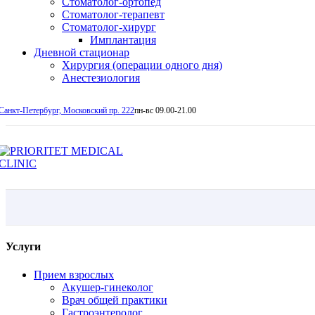
Стоматолог-ортопед
Стоматолог-терапевт
Стоматолог-хирург
Имплантация
Дневной стационар
Хирургия (операции одного дня)
Анестезиология
Санкт-Петербург, Московский пр. 222
пн-вс 09.00-21.00
Услуги
Прием взрослых
Акушер-гинеколог
Врач общей практики
Гастроэнтеролог