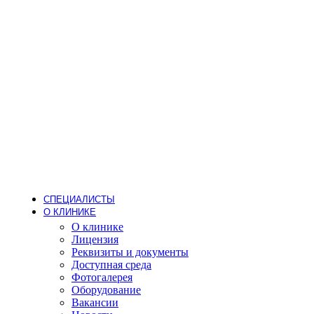
Стоматология
Детский стоматолог
Лечение кариеса
Лечение зубов под наркозом
Детское протезирование
Гигиена
Пародонтолог
Стоматолог-ортодонт
Стоматолог-ортопед
Стоматолог-терапевт
Стоматолог-хирург
Имплантация
Дневной стационар
Хирургия (операции одного дня)
Анестезиология
СПЕЦИАЛИСТЫ
О КЛИНИКЕ
О клинике
Лицензия
Реквизиты и документы
Доступная среда
Фотогалерея
Оборудование
Вакансии