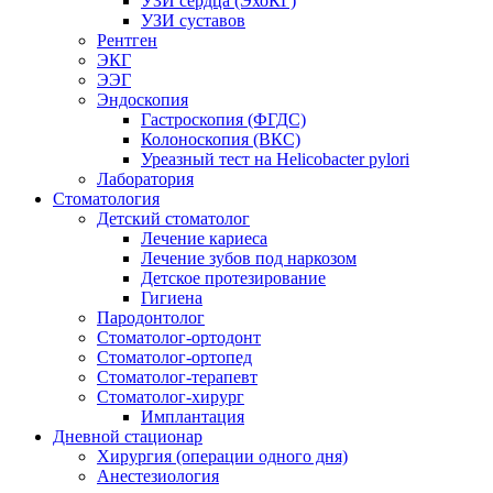
УЗИ сердца (ЭхоКГ)
УЗИ суставов
Рентген
ЭКГ
ЭЭГ
Эндоскопия
Гастроскопия (ФГДС)
Колоноскопия (ВКС)
Уреазный тест на Helicobacter pylori
Лаборатория
Стоматология
Детский стоматолог
Лечение кариеса
Лечение зубов под наркозом
Детское протезирование
Гигиена
Пародонтолог
Стоматолог-ортодонт
Стоматолог-ортопед
Стоматолог-терапевт
Стоматолог-хирург
Имплантация
Дневной стационар
Хирургия (операции одного дня)
Анестезиология