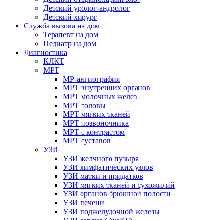
Детский уролог-андролог
Детский хирург
Служба вызова на дом
Терапевт на дом
Педиатр на дом
Диагностика
КЛКТ
МРТ
МР-ангиография
МРТ внутренних органов
МРТ молочных желез
МРТ головы
МРТ мягких тканей
МРТ позвоночника
МРТ с контрастом
МРТ суставов
УЗИ
УЗИ желчного пузыря
УЗИ лимфатических узлов
УЗИ матки и придатков
УЗИ мягких тканей и сухожилий
УЗИ органов брюшной полости
УЗИ печени
УЗИ поджелудочной железы