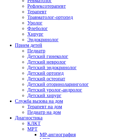
Ревматолог
Рефлексотерапевт
Терапевт
Травматолог-ортопед
Уролог
Флеболог
Хирург
Эндокринолог
Прием детей
Педиатр
Детский гинеколог
Детский невролог
Детский эндокринолог
Детский ортопед
Детский остеопат
Детский оториноларинголог
Детский уролог-андролог
Детский хирург
Служба вызова на дом
Терапевт на дом
Педиатр на дом
Диагностика
КЛКТ
МРТ
МР-ангиография