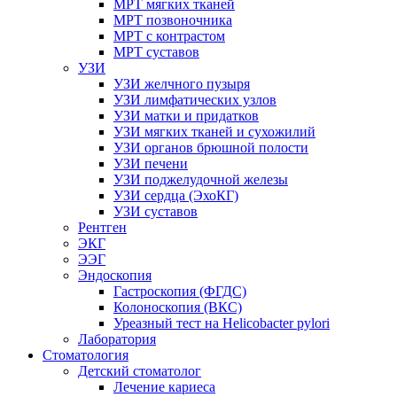
МРТ мягких тканей
МРТ позвоночника
МРТ с контрастом
МРТ суставов
УЗИ
УЗИ желчного пузыря
УЗИ лимфатических узлов
УЗИ матки и придатков
УЗИ мягких тканей и сухожилий
УЗИ органов брюшной полости
УЗИ печени
УЗИ поджелудочной железы
УЗИ сердца (ЭхоКГ)
УЗИ суставов
Рентген
ЭКГ
ЭЭГ
Эндоскопия
Гастроскопия (ФГДС)
Колоноскопия (ВКС)
Уреазный тест на Helicobacter pylori
Лаборатория
Стоматология
Детский стоматолог
Лечение кариеса