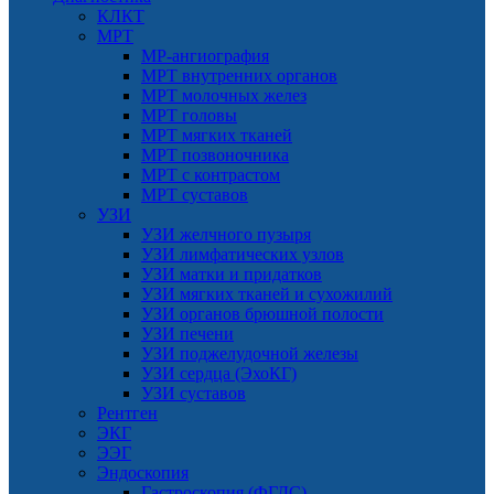
КЛКТ
МРТ
МР-ангиография
МРТ внутренних органов
МРТ молочных желез
МРТ головы
МРТ мягких тканей
МРТ позвоночника
МРТ с контрастом
МРТ суставов
УЗИ
УЗИ желчного пузыря
УЗИ лимфатических узлов
УЗИ матки и придатков
УЗИ мягких тканей и сухожилий
УЗИ органов брюшной полости
УЗИ печени
УЗИ поджелудочной железы
УЗИ сердца (ЭхоКГ)
УЗИ суставов
Рентген
ЭКГ
ЭЭГ
Эндоскопия
Гастроскопия (ФГДС)