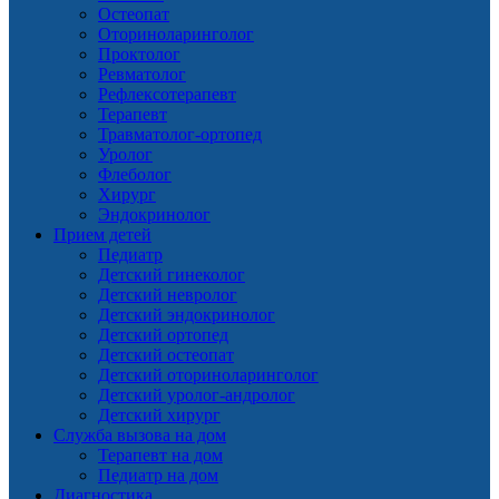
Остеопат
Оториноларинголог
Проктолог
Ревматолог
Рефлексотерапевт
Терапевт
Травматолог-ортопед
Уролог
Флеболог
Хирург
Эндокринолог
Прием детей
Педиатр
Детский гинеколог
Детский невролог
Детский эндокринолог
Детский ортопед
Детский остеопат
Детский оториноларинголог
Детский уролог-андролог
Детский хирург
Служба вызова на дом
Терапевт на дом
Педиатр на дом
Диагностика