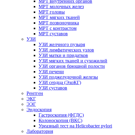
МРТ внутренних органов
МРТ молочных желез
МРТ головы
МРТ мягких тканей
МРТ позвоночника
МРТ с контрастом
МРТ суставов
УЗИ
УЗИ желчного пузыря
УЗИ лимфатических узлов
УЗИ матки и придатков
УЗИ мягких тканей и сухожилий
УЗИ органов брюшной полости
УЗИ печени
УЗИ поджелудочной железы
УЗИ сердца (ЭхоКГ)
УЗИ суставов
Рентген
ЭКГ
ЭЭГ
Эндоскопия
Гастроскопия (ФГДС)
Колоноскопия (ВКС)
Уреазный тест на Helicobacter pylori
Лаборатория