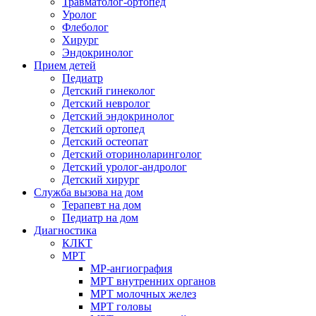
Травматолог-ортопед
Уролог
Флеболог
Хирург
Эндокринолог
Прием детей
Педиатр
Детский гинеколог
Детский невролог
Детский эндокринолог
Детский ортопед
Детский остеопат
Детский оториноларинголог
Детский уролог-андролог
Детский хирург
Служба вызова на дом
Терапевт на дом
Педиатр на дом
Диагностика
КЛКТ
МРТ
МР-ангиография
МРТ внутренних органов
МРТ молочных желез
МРТ головы