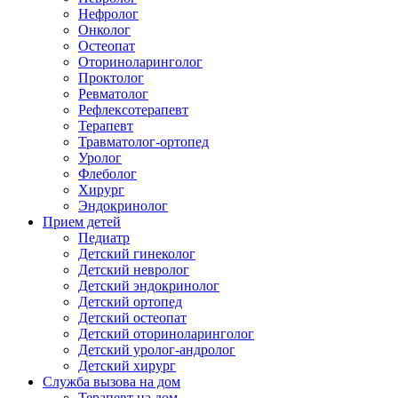
Нефролог
Онколог
Остеопат
Оториноларинголог
Проктолог
Ревматолог
Рефлексотерапевт
Терапевт
Травматолог-ортопед
Уролог
Флеболог
Хирург
Эндокринолог
Прием детей
Педиатр
Детский гинеколог
Детский невролог
Детский эндокринолог
Детский ортопед
Детский остеопат
Детский оториноларинголог
Детский уролог-андролог
Детский хирург
Служба вызова на дом
Терапевт на дом