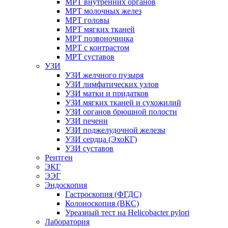
МРТ внутренних органов
МРТ молочных желез
МРТ головы
МРТ мягких тканей
МРТ позвоночника
МРТ с контрастом
МРТ суставов
УЗИ
УЗИ желчного пузыря
УЗИ лимфатических узлов
УЗИ матки и придатков
УЗИ мягких тканей и сухожилий
УЗИ органов брюшной полости
УЗИ печени
УЗИ поджелудочной железы
УЗИ сердца (ЭхоКГ)
УЗИ суставов
Рентген
ЭКГ
ЭЭГ
Эндоскопия
Гастроскопия (ФГДС)
Колоноскопия (ВКС)
Уреазный тест на Helicobacter pylori
Лаборатория