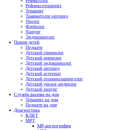
Ревматолог
Рефлексотерапевт
Терапевт
Травматолог-ортопед
Уролог
Флеболог
Хирург
Эндокринолог
Прием детей
Педиатр
Детский гинеколог
Детский невролог
Детский эндокринолог
Детский ортопед
Детский остеопат
Детский оториноларинголог
Детский уролог-андролог
Детский хирург
Служба вызова на дом
Терапевт на дом
Педиатр на дом
Диагностика
КЛКТ
МРТ
МР-ангиография