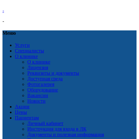
-
-
Меню
Услуги
Специалисты
О клинике
О клинике
Лицензия
Реквизиты и документы
Доступная среда
Фотогалерея
Оборудование
Вакансии
Новости
Акции
Цены
Пациентам
Личный кабинет
Инструкция для входа в ЛК
Документы и полезная информация