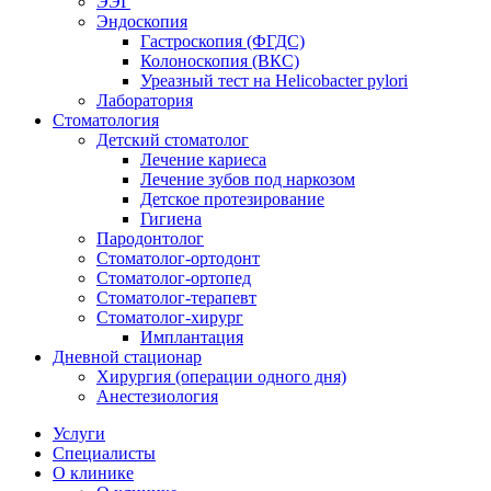
ЭЭГ
Эндоскопия
Гастроскопия (ФГДС)
Колоноскопия (ВКС)
Уреазный тест на Helicobacter pylori
Лаборатория
Стоматология
Детский стоматолог
Лечение кариеса
Лечение зубов под наркозом
Детское протезирование
Гигиена
Пародонтолог
Стоматолог-ортодонт
Стоматолог-ортопед
Стоматолог-терапевт
Стоматолог-хирург
Имплантация
Дневной стационар
Хирургия (операции одного дня)
Анестезиология
Услуги
Специалисты
О клинике