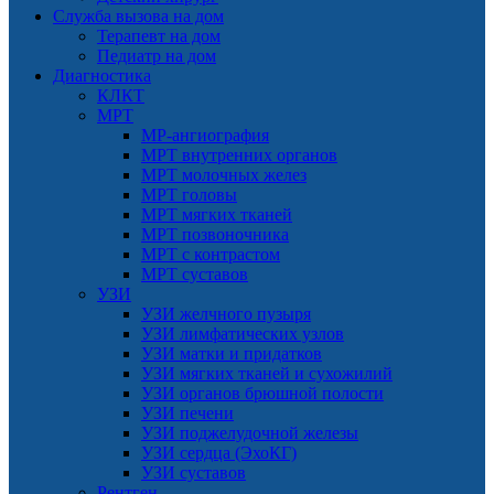
Служба вызова на дом
Терапевт на дом
Педиатр на дом
Диагностика
КЛКТ
МРТ
МР-ангиография
МРТ внутренних органов
МРТ молочных желез
МРТ головы
МРТ мягких тканей
МРТ позвоночника
МРТ с контрастом
МРТ суставов
УЗИ
УЗИ желчного пузыря
УЗИ лимфатических узлов
УЗИ матки и придатков
УЗИ мягких тканей и сухожилий
УЗИ органов брюшной полости
УЗИ печени
УЗИ поджелудочной железы
УЗИ сердца (ЭхоКГ)
УЗИ суставов
Рентген