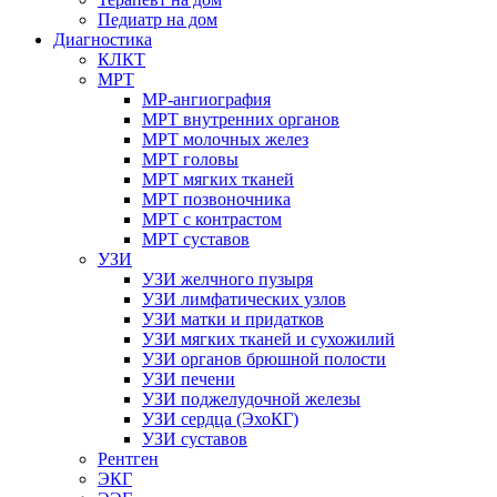
Педиатр на дом
Диагностика
КЛКТ
МРТ
МР-ангиография
МРТ внутренних органов
МРТ молочных желез
МРТ головы
МРТ мягких тканей
МРТ позвоночника
МРТ с контрастом
МРТ суставов
УЗИ
УЗИ желчного пузыря
УЗИ лимфатических узлов
УЗИ матки и придатков
УЗИ мягких тканей и сухожилий
УЗИ органов брюшной полости
УЗИ печени
УЗИ поджелудочной железы
УЗИ сердца (ЭхоКГ)
УЗИ суставов
Рентген
ЭКГ