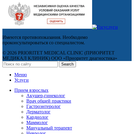
Имеются противопоказания. Необходимо
проконсультироваться со специалистом.
© 2026 PRIORITET MEDICAL CLINIC (ПРИОРИТЕТ
МЕДИКАЛ КЛИНИК) ООО «Приоритет диагностика»
Search
Меню
Услуги
Прием взрослых
Акушер-гинеколог
Врач общей практики
Гастроэнтеролог
Дерматолог
Кардиолог
Маммолог
Мануальный терапевт
Невролог