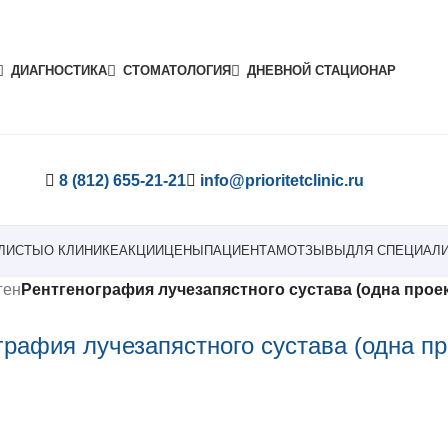
ДИАГНОСТИКА
СТОМАТОЛОГИЯ
ДНЕВНОЙ СТАЦИОНАР
8 (812) 655-21-21
info@prioritetclinic.ru
ЛИСТЫ
О КЛИНИКЕ
АКЦИИ
ЦЕНЫ
ПАЦИЕНТАМ
ОТЗЫВЫ
ДЛЯ СПЕЦИАЛ
ген
Рентгенография лучезапястного сустава (одна прое
графия лучезапястного сустава (одна пр