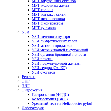
МРТ внутренних органов
МРТ молочных желез
МРТ головы
МРТ мягких тканей
МРТ позвоночника
МРТ с контрастом
МРТ суставов
УЗИ
УЗИ желчного пузыря
УЗИ лимфатических узлов
УЗИ матки и придатков
УЗИ мягких тканей и сухожилий
УЗИ органов брюшной полости
УЗИ печени
УЗИ поджелудочной железы
УЗИ сердца (ЭхоКГ)
УЗИ суставов
Рентген
ЭКГ
ЭЭГ
Эндоскопия
Гастроскопия (ФГДС)
Колоноскопия (ВКС)
Уреазный тест на Helicobacter pylori
Лаборатория