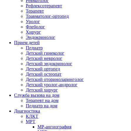
Ревматолог
Рефлексотерапевт
Терапевт
Травматолог-ортопед
Уролог
Флеболог
Хирург
Эндокринолог
Прием детей
Педиатр
Детский гинеколог
Детский невролог
Детский эндокринолог
Детский ортопед
Детский остеопат
Детский оториноларинголог
Детский уролог-андролог
Детский хирург
Служба вызова на дом
Терапевт на дом
Педиатр на дом
Диагностика
КЛКТ
МРТ
МР-ангиография