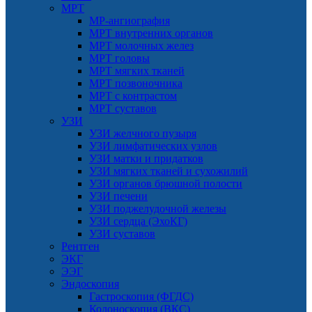
МРТ
МР-ангиография
МРТ внутренних органов
МРТ молочных желез
МРТ головы
МРТ мягких тканей
МРТ позвоночника
МРТ с контрастом
МРТ суставов
УЗИ
УЗИ желчного пузыря
УЗИ лимфатических узлов
УЗИ матки и придатков
УЗИ мягких тканей и сухожилий
УЗИ органов брюшной полости
УЗИ печени
УЗИ поджелудочной железы
УЗИ сердца (ЭхоКГ)
УЗИ суставов
Рентген
ЭКГ
ЭЭГ
Эндоскопия
Гастроскопия (ФГДС)
Колоноскопия (ВКС)