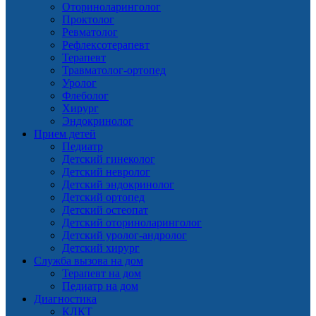
Оториноларинголог
Проктолог
Ревматолог
Рефлексотерапевт
Терапевт
Травматолог-ортопед
Уролог
Флеболог
Хирург
Эндокринолог
Прием детей
Педиатр
Детский гинеколог
Детский невролог
Детский эндокринолог
Детский ортопед
Детский остеопат
Детский оториноларинголог
Детский уролог-андролог
Детский хирург
Служба вызова на дом
Терапевт на дом
Педиатр на дом
Диагностика
КЛКТ