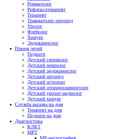
Ревматолог
Рефлексотерапевт
Терапевт
Травматолог-ортопед
Уролог
Флеболог
Хирург
Эндокринолог
Прием детей
Педиатр
Детский гинеколог
Детский невролог
Детский эндокринолог
Детский ортопед
Детский остеопат
Детский оториноларинголог
Детский уролог-андролог
Детский хирург
Служба вызова на дом
Терапевт на дом
Педиатр на дом
Диагностика
КЛКТ
МРТ
МР-ангиография