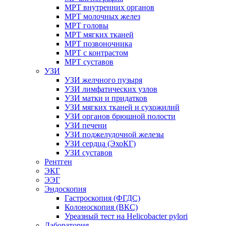
МРТ внутренних органов
МРТ молочных желез
МРТ головы
МРТ мягких тканей
МРТ позвоночника
МРТ с контрастом
МРТ суставов
УЗИ
УЗИ желчного пузыря
УЗИ лимфатических узлов
УЗИ матки и придатков
УЗИ мягких тканей и сухожилий
УЗИ органов брюшной полости
УЗИ печени
УЗИ поджелудочной железы
УЗИ сердца (ЭхоКГ)
УЗИ суставов
Рентген
ЭКГ
ЭЭГ
Эндоскопия
Гастроскопия (ФГДС)
Колоноскопия (ВКС)
Уреазный тест на Helicobacter pylori
Лаборатория