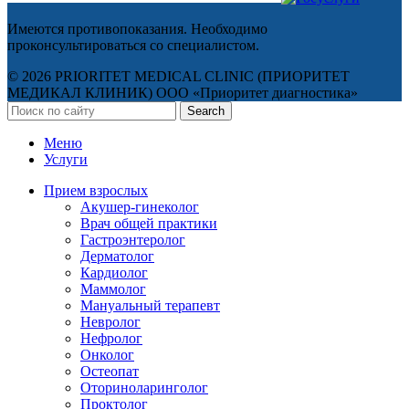
Имеются противопоказания. Необходимо
проконсультироваться со специалистом.
© 2026 PRIORITET MEDICAL CLINIC (ПРИОРИТЕТ
МЕДИКАЛ КЛИНИК) ООО «Приоритет диагностика»
Search
Меню
Услуги
Прием взрослых
Акушер-гинеколог
Врач общей практики
Гастроэнтеролог
Дерматолог
Кардиолог
Маммолог
Мануальный терапевт
Невролог
Нефролог
Онколог
Остеопат
Оториноларинголог
Проктолог