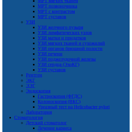
МРТ мягких тканей
МРТ позвоночника
МРТ с контрастом
МРТ суставов
УЗИ
УЗИ желчного пузыря
УЗИ лимфатических узлов
УЗИ матки и придатков
УЗИ мягких тканей и сухожилий
УЗИ органов брюшной полости
УЗИ печени
УЗИ поджелудочной железы
УЗИ сердца (ЭхоКГ)
УЗИ суставов
Рентген
ЭКГ
ЭЭГ
Эндоскопия
Гастроскопия (ФГДС)
Колоноскопия (ВКС)
Уреазный тест на Helicobacter pylori
Лаборатория
Стоматология
Детский стоматолог
Лечение кариеса