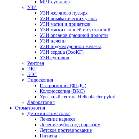
МРТ суставов
УЗИ
УЗИ желчного пузыря
УЗИ лимфатических узлов
УЗИ матки и придатков
УЗИ мягких тканей и сухожилий
УЗИ органов брюшной полости
УЗИ печени
УЗИ поджелудочной железы
УЗИ сердца (ЭхоКГ)
УЗИ суставов
Рентген
ЭКГ
ЭЭГ
Эндоскопия
Гастроскопия (ФГДС)
Колоноскопия (ВКС)
Уреазный тест на Helicobacter pylori
Лаборатория
Стоматология
Детский стоматолог
Лечение кариеса
Лечение зубов под наркозом
Детское протезирование
Гигиена