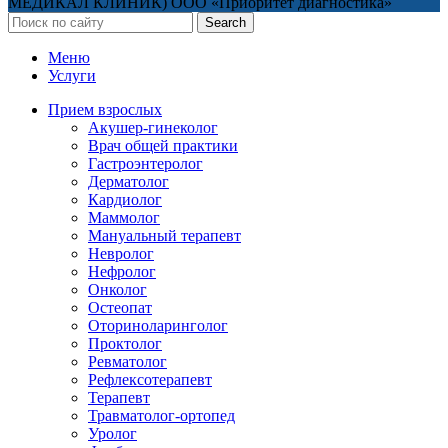
МЕДИКАЛ КЛИНИК) ООО «Приоритет диагностика»
Search
Меню
Услуги
Прием взрослых
Акушер-гинеколог
Врач общей практики
Гастроэнтеролог
Дерматолог
Кардиолог
Маммолог
Мануальный терапевт
Невролог
Нефролог
Онколог
Остеопат
Оториноларинголог
Проктолог
Ревматолог
Рефлексотерапевт
Терапевт
Травматолог-ортопед
Уролог