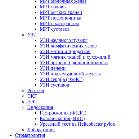
МРТ молочных желез
МРТ головы
МРТ мягких тканей
МРТ позвоночника
МРТ с контрастом
МРТ суставов
УЗИ
УЗИ желчного пузыря
УЗИ лимфатических узлов
УЗИ матки и придатков
УЗИ мягких тканей и сухожилий
УЗИ органов брюшной полости
УЗИ печени
УЗИ поджелудочной железы
УЗИ сердца (ЭхоКГ)
УЗИ суставов
Рентген
ЭКГ
ЭЭГ
Эндоскопия
Гастроскопия (ФГДС)
Колоноскопия (ВКС)
Уреазный тест на Helicobacter pylori
Лаборатория
Стоматология