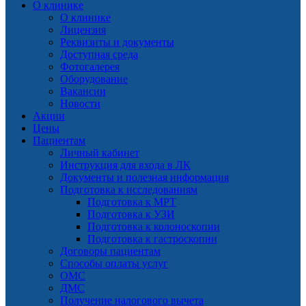
О клинике
О клинике
Лицензия
Реквизиты и документы
Доступная среда
Фотогалерея
Оборудование
Вакансии
Новости
Акции
Цены
Пациентам
Личный кабинет
Инструкция для входа в ЛК
Документы и полезная информация
Подготовка к исследованиям
Подготовка к МРТ
Подготовка к УЗИ
Подготовка к колоноскопии
Подготовка к гастроскопии
Договоры пациентам
Способы оплаты услуг
ОМС
ДМС
Получение налогового вычета