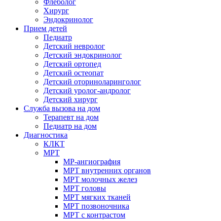
Флеболог
Хирург
Эндокринолог
Прием детей
Педиатр
Детский невролог
Детский эндокринолог
Детский ортопед
Детский остеопат
Детский оториноларинголог
Детский уролог-андролог
Детский хирург
Служба вызова на дом
Терапевт на дом
Педиатр на дом
Диагностика
КЛКТ
МРТ
МР-ангиография
МРТ внутренних органов
МРТ молочных желез
МРТ головы
МРТ мягких тканей
МРТ позвоночника
МРТ с контрастом