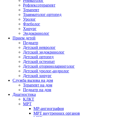
Ревматолог
Рефлексотерапевт
Терапевт
Травматолог-ортопед
Уролог
Флеболог
Хирург
Эндокринолог
Прием детей
Педиатр
Детский невролог
Детский эндокринолог
Детский ортопед
Детский остеопат
Детский оториноларинголог
Детский уролог-андролог
Детский хирург
Служба вызова на дом
Терапевт на дом
Педиатр на дом
Диагностика
КЛКТ
МРТ
МР-ангиография
МРТ внутренних органов