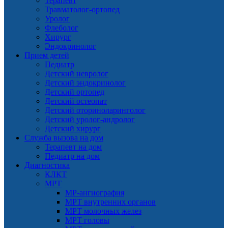
Терапевт
Травматолог-ортопед
Уролог
Флеболог
Хирург
Эндокринолог
Прием детей
Педиатр
Детский невролог
Детский эндокринолог
Детский ортопед
Детский остеопат
Детский оториноларинголог
Детский уролог-андролог
Детский хирург
Служба вызова на дом
Терапевт на дом
Педиатр на дом
Диагностика
КЛКТ
МРТ
МР-ангиография
МРТ внутренних органов
МРТ молочных желез
МРТ головы