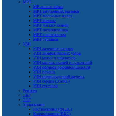
МРТ
МР-ангиография
МРТ внутренних органов
МРТ молочных желез
МРТ головы
МРТ мягких тканей
МРТ позвоночника
МРТ с контрастом
МРТ суставов
УЗИ
УЗИ желчного пузыря
УЗИ лимфатических узлов
УЗИ матки и придатков
УЗИ мягких тканей и сухожилий
УЗИ органов брюшной полости
УЗИ печени
УЗИ поджелудочной железы
УЗИ сердца (ЭхоКГ)
УЗИ суставов
Рентген
ЭКГ
ЭЭГ
Эндоскопия
Гастроскопия (ФГДС)
Колоноскопия (ВКС)