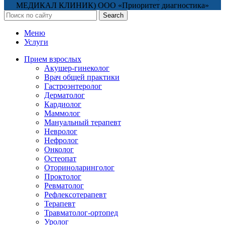
МЕДИКАЛ КЛИНИК) ООО «Приоритет диагностика»
Search
Меню
Услуги
Прием взрослых
Акушер-гинеколог
Врач общей практики
Гастроэнтеролог
Дерматолог
Кардиолог
Маммолог
Мануальный терапевт
Невролог
Нефролог
Онколог
Остеопат
Оториноларинголог
Проктолог
Ревматолог
Рефлексотерапевт
Терапевт
Травматолог-ортопед
Уролог