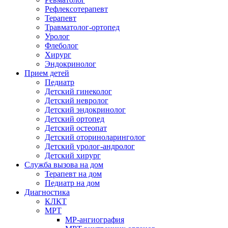
Рефлексотерапевт
Терапевт
Травматолог-ортопед
Уролог
Флеболог
Хирург
Эндокринолог
Прием детей
Педиатр
Детский гинеколог
Детский невролог
Детский эндокринолог
Детский ортопед
Детский остеопат
Детский оториноларинголог
Детский уролог-андролог
Детский хирург
Служба вызова на дом
Терапевт на дом
Педиатр на дом
Диагностика
КЛКТ
МРТ
МР-ангиография