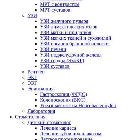
МРТ с контрастом
МРТ суставов
УЗИ
УЗИ желчного пузыря
УЗИ лимфатических узлов
УЗИ матки и придатков
УЗИ мягких тканей и сухожилий
УЗИ органов брюшной полости
УЗИ печени
УЗИ поджелудочной железы
УЗИ сердца (ЭхоКГ)
УЗИ суставов
Рентген
ЭКГ
ЭЭГ
Эндоскопия
Гастроскопия (ФГДС)
Колоноскопия (ВКС)
Уреазный тест на Helicobacter pylori
Лаборатория
Стоматология
Детский стоматолог
Лечение кариеса
Лечение зубов под наркозом
Детское протезирование