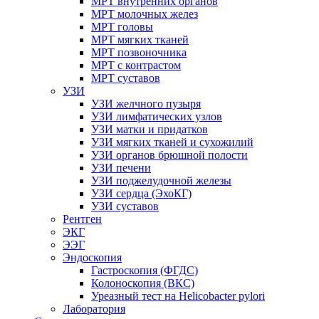
МРТ внутренних органов
МРТ молочных желез
МРТ головы
МРТ мягких тканей
МРТ позвоночника
МРТ с контрастом
МРТ суставов
УЗИ
УЗИ желчного пузыря
УЗИ лимфатических узлов
УЗИ матки и придатков
УЗИ мягких тканей и сухожилий
УЗИ органов брюшной полости
УЗИ печени
УЗИ поджелудочной железы
УЗИ сердца (ЭхоКГ)
УЗИ суставов
Рентген
ЭКГ
ЭЭГ
Эндоскопия
Гастроскопия (ФГДС)
Колоноскопия (ВКС)
Уреазный тест на Helicobacter pylori
Лаборатория