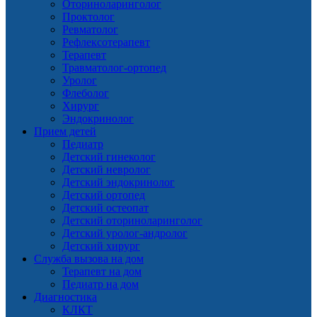
Оториноларинголог
Проктолог
Ревматолог
Рефлексотерапевт
Терапевт
Травматолог-ортопед
Уролог
Флеболог
Хирург
Эндокринолог
Прием детей
Педиатр
Детский гинеколог
Детский невролог
Детский эндокринолог
Детский ортопед
Детский остеопат
Детский оториноларинголог
Детский уролог-андролог
Детский хирург
Служба вызова на дом
Терапевт на дом
Педиатр на дом
Диагностика
КЛКТ