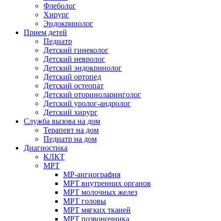
Флеболог
Хирург
Эндокринолог
Прием детей
Педиатр
Детский гинеколог
Детский невролог
Детский эндокринолог
Детский ортопед
Детский остеопат
Детский оториноларинголог
Детский уролог-андролог
Детский хирург
Служба вызова на дом
Терапевт на дом
Педиатр на дом
Диагностика
КЛКТ
МРТ
МР-ангиография
МРТ внутренних органов
МРТ молочных желез
МРТ головы
МРТ мягких тканей
МРТ позвоночника